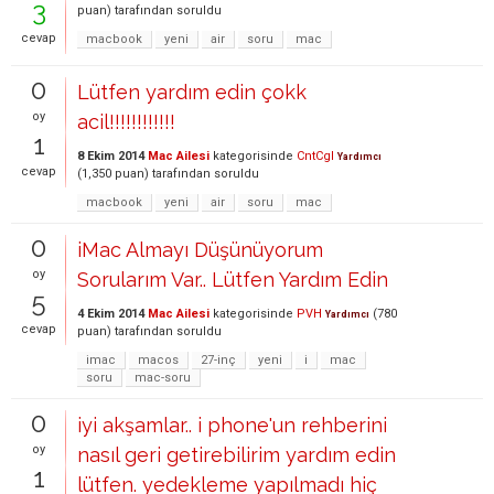
3
puan)
tarafından
soruldu
cevap
macbook
yeni
air
soru
mac
0
Lütfen yardım edin çokk
oy
acil!!!!!!!!!!!!
1
8 Ekim 2014
Mac Ailesi
kategorisinde
CntCgl
Yardımcı
cevap
(
1,350
puan)
tarafından
soruldu
macbook
yeni
air
soru
mac
0
iMac Almayı Düşünüyorum
oy
Sorularım Var.. Lütfen Yardım Edin
5
4 Ekim 2014
Mac Ailesi
kategorisinde
PVH
(
780
Yardımcı
cevap
puan)
tarafından
soruldu
imac
macos
27-inç
yeni
i
mac
soru
mac-soru
0
iyi akşamlar.. i phone'un rehberini
oy
nasıl geri getirebilirim yardım edin
1
lütfen. yedekleme yapılmadı hiç