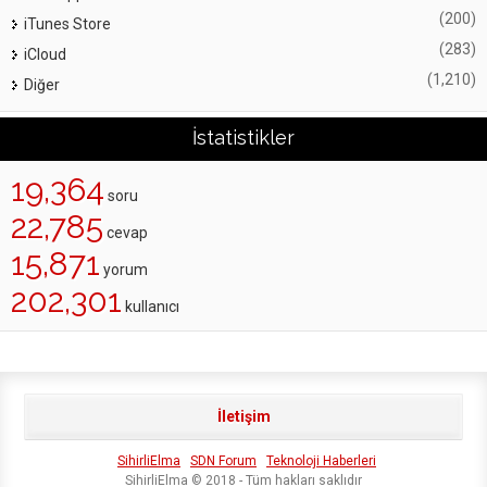
(200)
iTunes Store
(283)
iCloud
(1,210)
Diğer
İstatistikler
19,364
soru
22,785
cevap
15,871
yorum
202,301
kullanıcı
İletişim
SihirliElma
SDN Forum
Teknoloji Haberleri
SihirliElma © 2018 - Tüm hakları saklıdır