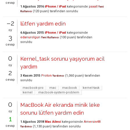
cevap
1 Ağustos 2016
iPhone / iPad
kategorisinde
paxall
Yeni
(
120
puan)
tarafından
soruldu
Kullanıcı
–2
lütfen yardım edin
oy
6 Ağustos 2015
iPhone / iPad
kategorisinde
3
edanurolgun
(
100
puan)
tarafından
Yeni Kullanıcı
soruldu
cevap
0
Kernel_task sorunu yaşıyorum acil
oy
yardım
2
3 Kasım 2015
Proton
(
1,060
puan)
tarafından
Yardımcı
cevap
soruldu
macbook-pro
mac
macbook
kernel-task
kernel
macbook-system-problem
0
MacBook Air ekranda minik leke
oy
sorunu lütfen yardım edin
1
1 Ağustos 2018
Mac Ailesi
kategorisinde
Amersin48
cevap
(
1,130
puan)
tarafından
soruldu
Yardımcı