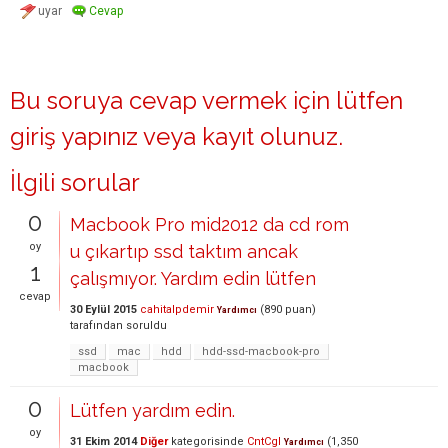
Bu soruya cevap vermek için lütfen
giriş yapınız
veya
kayıt olunuz
.
İlgili sorular
0
Macbook Pro mid2012 da cd rom
oy
u çıkartıp ssd taktım ancak
1
çalışmıyor. Yardım edin lütfen
cevap
30 Eylül 2015
cahitalpdemir
(
890
puan)
Yardımcı
tarafından
soruldu
ssd
mac
hdd
hdd-ssd-macbook-pro
macbook
0
Lütfen yardım edin.
oy
31 Ekim 2014
Diğer
kategorisinde
CntCgl
(
1,350
Yardımcı