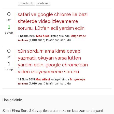
macbook
air-leke
0
safari ve google chrome ile bazı
oy
sitelerde video izleyememe
1
sorunu, Lütfen acil yardım edin
cevap
1 Kasım 2015
Mac Ailesi
kategorisinde
Mrtgoktepe
(
1,010
puan)
tarafından
soruldu
Yardımcı
0
dün sordum ama kime cevap
oy
yazmadı, okuyan varsa lütfen
1
yardım edin, google chrome'dan
cevap
video izleyeyememe sorunu
14 Ekim 2015
Mac Ailesi
kategorisinde
Mrtgoktepe
(
1,010
puan)
tarafından
soruldu
Yardımcı
Hoş geldiniz,
Sihirli Elma Soru & Cevap ile sorularınıza en kısa zamanda yanıt