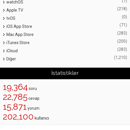
(7)
watchOS
(218)
Apple TV
(0)
tvOS
(71)
iOS App Store
(283)
Mac App Store
(200)
iTunes Store
(283)
iCloud
(1,210)
Diğer
İstatistikler
19,364
soru
22,785
cevap
15,871
yorum
202,100
kullanıcı