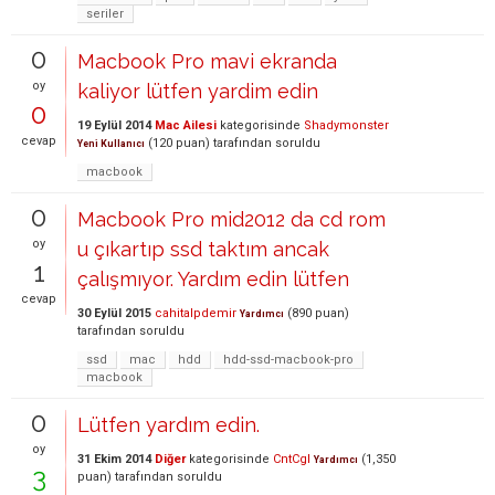
seriler
0
Macbook Pro mavi ekranda
oy
kaliyor lütfen yardim edin
0
19 Eylül 2014
Mac Ailesi
kategorisinde
Shadymonster
cevap
(
120
puan)
tarafından
soruldu
Yeni Kullanıcı
macbook
0
Macbook Pro mid2012 da cd rom
oy
u çıkartıp ssd taktım ancak
1
çalışmıyor. Yardım edin lütfen
cevap
30 Eylül 2015
cahitalpdemir
(
890
puan)
Yardımcı
tarafından
soruldu
ssd
mac
hdd
hdd-ssd-macbook-pro
macbook
0
Lütfen yardım edin.
oy
31 Ekim 2014
Diğer
kategorisinde
CntCgl
(
1,350
Yardımcı
3
puan)
tarafından
soruldu