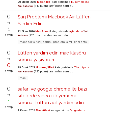
20 Mayıs 2023
Mac Ailesi
kategorisinde
kukumela666
(
140
puan)
tarafından
soruldu
Yeni Kullanıcı
0
Şarj Problemi Macbook Air Lütfen
oy
Yardım Edin
1
11 Ekim 2016
Mac Ailesi
kategorisinde
aytacdada
Yeni
cevap
(
120
puan)
tarafından
soruldu
Kullanıcı
macbook-air-sarj-sorunu-problemi-aleti-ikinci-defa
0
Lütfen yardım edin mac klasörü
oy
sorunu yaşıyorum
0
19 Ocak 2021
iPhone / iPad
kategorisinde
Themiyauv
cevap
(
120
puan)
tarafından
soruldu
Yeni Kullanıcı
mac
0
safari ve google chrome ile bazı
oy
sitelerde video izleyememe
1
sorunu, Lütfen acil yardım edin
cevap
1 Kasım 2015
Mac Ailesi
kategorisinde
Mrtgoktepe