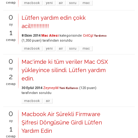
cevap
macbook
yeni
air
soru
mac
0
Lütfen yardım edin çokk
oy
acil!!!!!!!!!!!!
1
8 Ekim 2014
Mac Ailesi
kategorisinde
CntCgl
Yardımcı
cevap
(
1,350
puan)
tarafından
soruldu
macbook
yeni
air
soru
mac
0
Mac'imde ki tüm veriler Mac OSX
oy
yükleyince silindi. Lütfen yardım
2
edin.
cevap
30 Eylül 2014
ZeynepM
(
120
puan)
Yeni Kullanıcı
tarafından
soruldu
macbook
air
0
Macbook Air Sürekli Firmware
oy
Şifresi Döngüsüne Girdi Lütfen
1
Yardım Edin
cevap