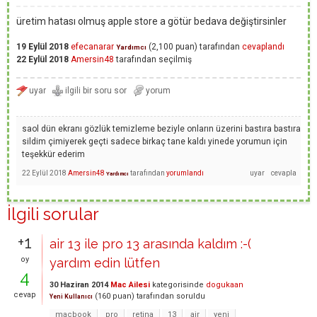
üretim hatası olmuş apple store a götür bedava değiştirsinler
19 Eylül 2018
efecanarar
(
2,100
puan)
tarafından
cevaplandı
Yardımcı
22 Eylül 2018
Amersin48
tarafından
seçilmiş
saol dün ekranı gözlük temizleme beziyle onların üzerini bastıra bastıra
sildim çimiyerek geçti sadece birkaç tane kaldı yinede yorumun için
teşekkür ederim
22 Eylül 2018
Amersin48
tarafından
yorumlandı
Yardımcı
İlgili sorular
+1
air 13 ile pro 13 arasında kaldım :-(
oy
yardım edin lütfen
4
30 Haziran 2014
Mac Ailesi
kategorisinde
dogukaan
cevap
(
160
puan)
tarafından
soruldu
Yeni Kullanıcı
macbook
pro
retina
13
air
yeni