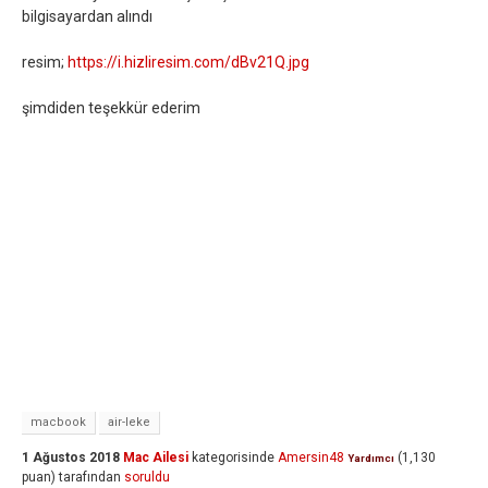
bilgisayardan alındı
resim;
https://i.hizliresim.com/dBv21Q.jpg
şimdiden teşekkür ederim
macbook
air-leke
1 Ağustos 2018
Mac Ailesi
kategorisinde
Amersin48
(
1,130
Yardımcı
puan)
tarafından
soruldu