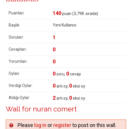
140
Puanları:
puan (
3,798
. sırada)
Başlık:
Yeni Kullanıcı
1
Soruları:
0
Cevapları:
0
Yorumları:
0
0
Oyları:
soru,
cevap
0
0
Verdiği Oylar:
artı oy,
eksi oy
2
0
Aldığı Oylar:
artı oy,
eksi oy
Wall for nuran comert
Please
log in
or
register
to post on this wall.