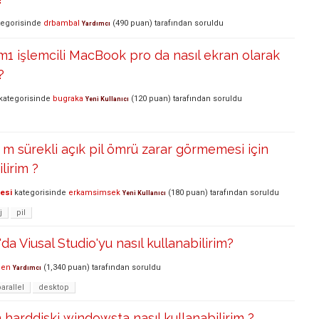
egorisinde
drbambal
(
490
puan)
tarafından
soruldu
Yardımcı
 m1 işlemcili MacBook pro da nasıl ekran olarak
?
kategorisinde
bugraka
(
120
puan)
tarafından
soruldu
Yeni Kullanıcı
 sürekli açık pil ömrü zarar görmemesi için
lirim ?
lesi
kategorisinde
erkamsimsek
(
180
puan)
tarafından
soruldu
Yeni Kullanıcı
j
pil
a Viusal Studio'yu nasıl kullanabilirim?
den
(
1,340
puan)
tarafından
soruldu
Yardımcı
arallel
desktop
 harddiski windowsta nasıl kullanabilirim ?