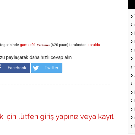
tegorisinde
gamze91
(
620
puan)
tarafından
soruldu
Yardımcı
u paylaşarak daha hızlı cevap alın
Facebook
Twitter
 için lütfen
giriş yapınız
veya
kayıt