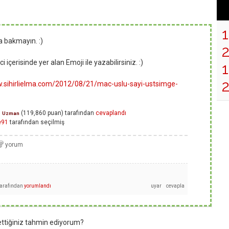
a bakmayın. :)
 içerisinde yer alan Emoji ile yazabilirsiniz. :)
1
w.sihirlielma.com/2012/08/21/mac-uslu-sayi-ustsimge-
g
(
119,860
puan)
tarafından
cevaplandı
Uzman
e91
tarafından
seçilmiş
tarafından
yorumlandı
ettiğiniz tahmin ediyorum?