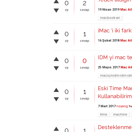
0
2
19 Nisan 2019
Mac Ail
oy
cevap
macbook-air
iMac 'i iki far
0
1
16 Şubat 2018
Mac Ail
oy
cevap
IDM yi mac te 
0
0
25 Mayıs 2017
Mac Ai
oy
cevap
maciçinidm-idm-id
Eski Time Ma
0
1
Kullanabilirim
oy
cevap
7 Mart 2017
noyang
Ye
time
machine
Desteklenmed
0
1