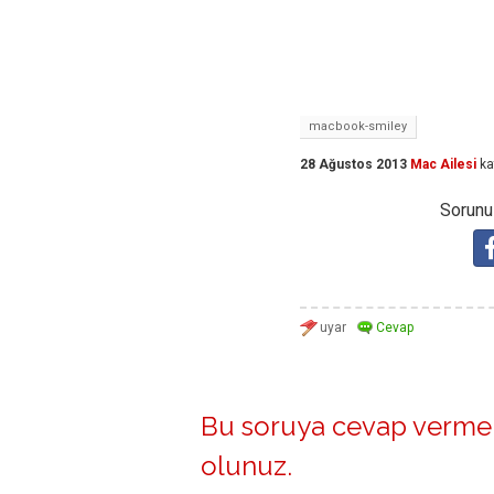
macbook-smiley
28 Ağustos 2013
Mac Ailesi
ka
Sorunuz
Bu soruya cevap vermek
olunuz
.