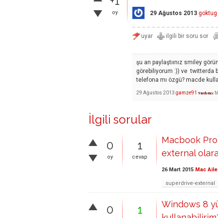
+1
oy
29 Ağustos 2013
goktug
şu an paylaştıınız smiley gör
görebiliyorum :)) ve twitterda 
telefona mı özgü? macde kul
29 Ağustos 2013
gamze91
t
Yardımcı
İlgili sorular
Macbook Pro
0
1
external olara
oy
cevap
26 Mart 2015
Mac Aile
superdrive-external
Windows 8 yük
0
1
kullanabilirim