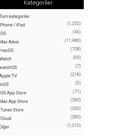
Kategoriler
Tüm kategoriler
(1,232)
iPhone / iPad
(46)
iOS
(11,480)
Mac Ailesi
(728)
macOS
(60)
Watch
(7)
watchOS
(218)
Apple TV
(0)
tvOS
(71)
iOS App Store
(283)
Mac App Store
(200)
iTunes Store
(283)
iCloud
(1,210)
Diğer