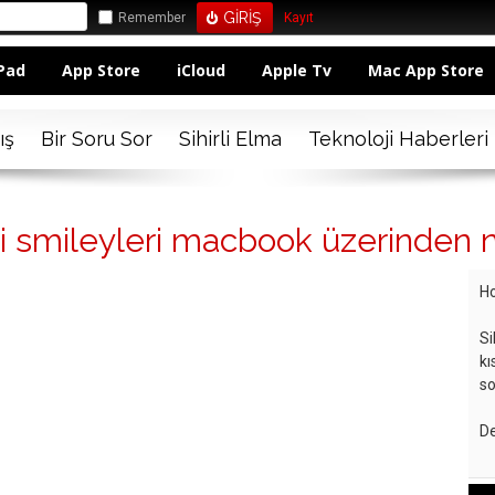
Remember
Kayıt
Pad
App Store
iCloud
Apple Tv
Mac App Store
ış
Bir Soru Sor
Sihirli Elma
Teknoloji Haberleri
 smileyleri macbook üzerinden na
Ho
Si
kı
so
De