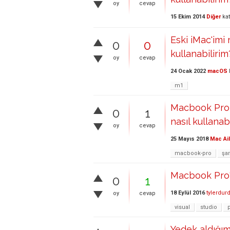
oy
cevap
15 Ekim 2014
Diğer
kat
Eski iMac'imi
0
0
kullanabilirim
oy
cevap
24 Ocak 2022
macOS
m1
Macbook Pro m
0
1
nasıl kullanabi
oy
cevap
25 Mayıs 2018
Mac Ai
macbook-pro
şar
Macbook Pro'd
0
1
18 Eylül 2016
tylerdur
oy
cevap
visual
studio
p
Yedek aldığım