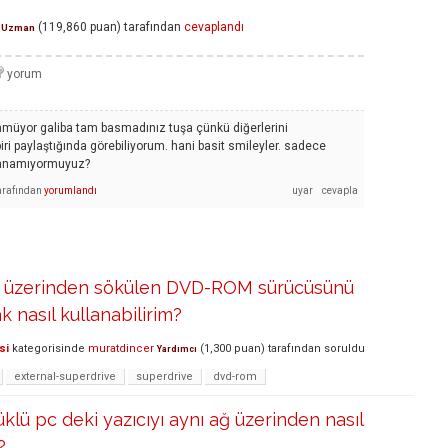
(
119,860
puan)
tarafından
cevaplandı
Uzman
ünmüyor galiba tam basmadınız tuşa çünkü diğerlerini
biri paylaştığında görebiliyorum. hani basit smileyler. sadece
lanamıyormuyuz?
arafından
yorumlandı
 üzerinden sökülen DVD-ROM sürücüsünü
k nasıl kullanabilirim?
si
kategorisinde
muratdincer
(
1,300
puan)
tarafından
soruldu
Yardımcı
external-superdrive
superdrive
dvd-rom
lü pc deki yazıcıyı aynı ağ üzerinden nasıl
?