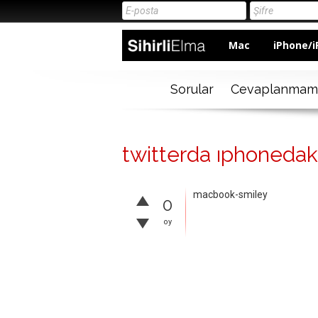
Mac
iPhone/i
Sorular
Cevaplanmam
twitterda ıphonedaki
macbook-smiley
0
oy