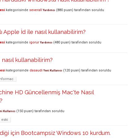
esi
kategorisinde
severall
(
880
puan)
tarafından
soruldu
Yardımcı
klı Apple İd ile nasıl kullanabilirim?
esi
kategorisinde
igorur
(
480
puan)
tarafından
soruldu
Yardımcı
nasıl kullanabilirim?
lesi
kategorisinde
dasaudi
(
120
puan)
tarafından
soruldu
Yeni Kullanıcı
mformac
chine HD Güncellenmiş Mac'te Nasıl
?
(
150
puan)
tarafından
soruldu
ni Kullanıcı
eski
iği için Bootcampsiz Windows 10 kurdum.