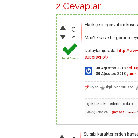
2 Cevaplar
Eksik çıkmış cevabım kusur
0
oy
Mac'te karakter görüntüleyici
Detaylar şurada:
http://ww
superscript/
En İyi Cevap
30 Ağustos 2013
goktu
30 Ağustos 2013
gamz
çok teşekkür ederim oldu :)
30 Ağustos 2013
gamze91
Yardımcı
Şu gibi karakterlerden bahs