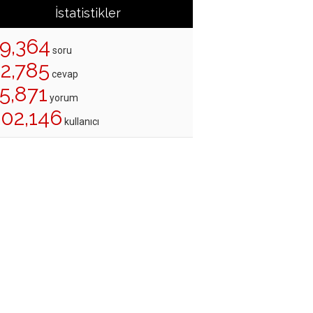
İstatistikler
19,364
soru
22,785
cevap
5,871
yorum
202,146
kullanıcı