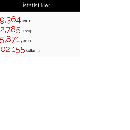
İstatistikler
19,364
soru
22,785
cevap
5,871
yorum
202,155
kullanıcı