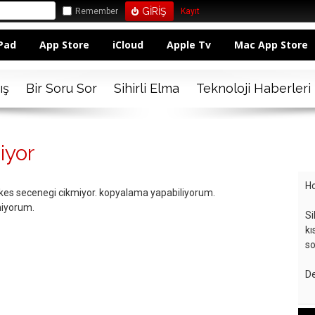
Remember
Kayıt
Pad
App Store
iCloud
Apple Tv
Mac App Store
ış
Bir Soru Sor
Sihirli Elma
Teknoloji Haberleri
iyor
Ho
a kes secenegi cikmiyor. kopyalama yapabiliyorum.
miyorum.
Si
kı
so
De