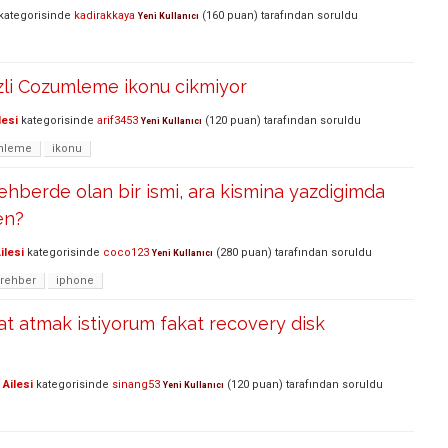
kategorisinde
kadirakkaya
(
160
puan)
tarafından
soruldu
Yeni Kullanıcı
zli Cozumleme ikonu cikmiyor
lesi
kategorisinde
arif3453
(
120
puan)
tarafından
soruldu
Yeni Kullanıcı
mleme
ikonu
ehberde olan bir ismi, ara kismina yazdigimda
en?
ilesi
kategorisinde
coco123
(
280
puan)
tarafından
soruldu
Yeni Kullanıcı
-rehber
iphone
t atmak istiyorum fakat recovery disk
Ailesi
kategorisinde
sinang53
(
120
puan)
tarafından
soruldu
Yeni Kullanıcı