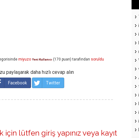
egorisinde
miyuzo
(
170
puan)
tarafından
soruldu
Yeni Kullanıcı
u paylaşarak daha hızlı cevap alın
Facebook
Twitter
 için lütfen
giriş yapınız
veya
kayıt