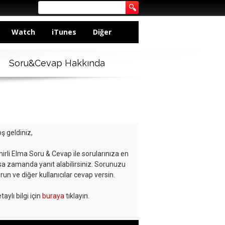
Watch
iTunes
Diğer
Soru&Cevap Hakkında
ş geldiniz,
hirli Elma Soru & Cevap ile sorularınıza en
sa zamanda yanıt alabilirsiniz. Sorunuzu
run ve diğer kullanıcılar cevap versin.
taylı bilgi için
buraya
tıklayın.