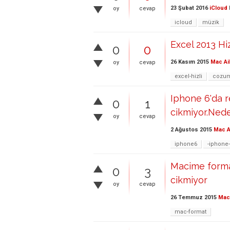
23 Şubat 2016
iCloud
oy
cevap
icloud
müzik
Excel 2013 Hi
0
0
26 Kasım 2015
Mac Ai
oy
cevap
excel-hizli
cozu
Iphone 6'da r
0
1
cikmiyor.Ned
oy
cevap
2 Ağustos 2015
Mac A
iphone6
-iphone
Macime forma
0
3
cikmiyor
oy
cevap
26 Temmuz 2015
Mac 
mac-format