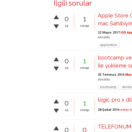
İlgili sorular
Apple Store 
0
1
mac Sahibiyi
oy
cevap
22 Mayıs 2017
iOS Ap
soruldu
applestore
bootcamp ve 
0
1
ile yukleme 
oy
cevap
25 Temmuz 2016
Mac 
soruldu
bootcamp
windo
logic pro x d
0
1
28 Şubat 2016
erkan 
oy
cevap
TELEFONUMD
0
0