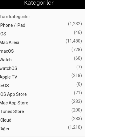
Kategoriler
Tüm kategoriler
(1,232)
iPhone / iPad
(46)
iOS
(11,480)
Mac Ailesi
(728)
macOS
(60)
Watch
(7)
watchOS
(218)
Apple TV
(0)
tvOS
(71)
iOS App Store
(283)
Mac App Store
(200)
iTunes Store
(283)
iCloud
(1,210)
Diğer