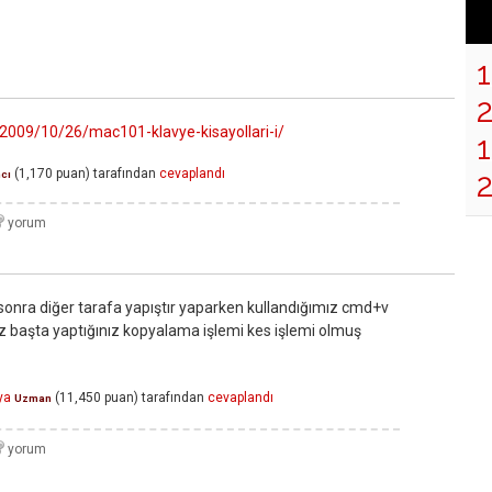
/2009/10/26/mac101-klavye-kisayollari-i/
1
(
1,170
puan)
tarafından
cevaplandı
cı
onra diğer tarafa yapıştır yaparken kullandığımız cmd+v
 başta yaptığınız kopyalama işlemi kes işlemi olmuş
ya
(
11,450
puan)
tarafından
cevaplandı
Uzman