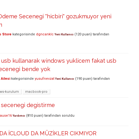
Odeme Secenegi "hicbiri" gozukmuyor yeni
m
p Store
kategorisinde
dgncanklc
(
120
puan)
tarafından
Yeni Kullanıcı
usb kullanarak windows yuklicem fakat usb
secenegi bende yok
Ailesi
kategorisinde
yusufnevzat
(
190
puan)
tarafından
Yeni Kullanıcı
ws-kurulum
macbook-pro
il secenegi degistirme
hause16
(
810
puan)
tarafından
soruldu
Yardımcı
A İCLOUD DA MÜZİKLER CIKMIYOR