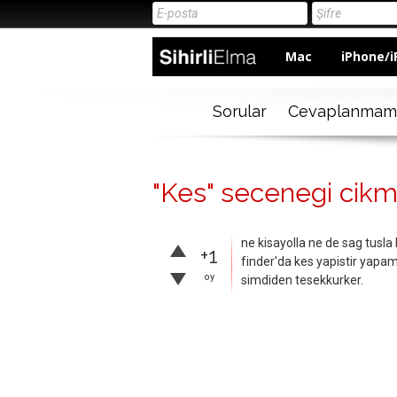
Mac
iPhone/i
Sorular
Cevaplanmam
"Kes" secenegi cikm
ne kisayolla ne de sag tusl
+1
finder'da kes yapistir yapa
oy
simdiden tesekkurker.