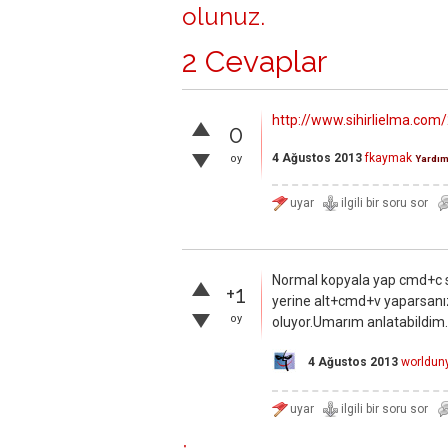
olunuz
.
2 Cevaplar
http://www.sihirlielma.com
0
4 Ağustos 2013
fkaymak
oy
Yardım
Normal kopyala yap cmd+c s
+1
yerine alt+cmd+v yaparsanız
oy
oluyor.Umarım anlatabildim.
4 Ağustos 2013
worldun