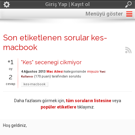
Giriş Yap | Kayıt ol
Menüyü göster
Son etiketlenen sorular kes-
macbook
+1
"Kes" secenegi cikmiyor
oy
4 Ağustos 2013
Mac Ailesi
kategorisinde
miyuzo
Yeni
2
(
170
puan)
tarafından
soruldu
Kullanıcı
cevap
kes-macbook
Daha fazlasını görmek için,
tüm soruların listesine
veya
popüler etiketlere
tıklayınız.
Hoş geldiniz,