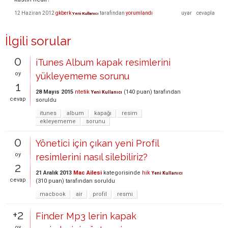
12 Haziran 2012
gkberk
tarafından
yorumlandı
Yeni Kullanıcı
İlgili sorular
0
iTunes Album kapak resimlerini
oy
yükleyememe sorunu
1
28 Mayıs 2015
ntetik
(
140
puan)
tarafından
Yeni Kullanıcı
cevap
soruldu
itunes
album
kapağı
resim
ekleyememe
sorunu
0
Yönetici için çıkan yeni Profil
oy
resimlerini nasıl silebiliriz?
2
21 Aralık 2013
Mac Ailesi
kategorisinde
hik
Yeni Kullanıcı
cevap
(
310
puan)
tarafından
soruldu
macbook
air
profil
resmi
+2
Finder Mp3 lerin kapak
oy