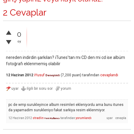
2 Cevaplar
0
oy
nereden indirdin şarkıları? iTunes'tan mı CD den mi cd ise albüm
fotoğrafı eklenmemiş olabilir
12 Haziran 2012
iYusuf
(
7,200
puan)
tarafından
cevaplandı
Deneyimli
pc de wmp surukleyince album resimleri ekleniyordu ama bunu itunes
da yapamadim surukleniyo fakat sarkiya resim eklenmiyor.
12 Haziran 2012
stradlin
tarafından
yorumlandı
Yeni Kullanıcı