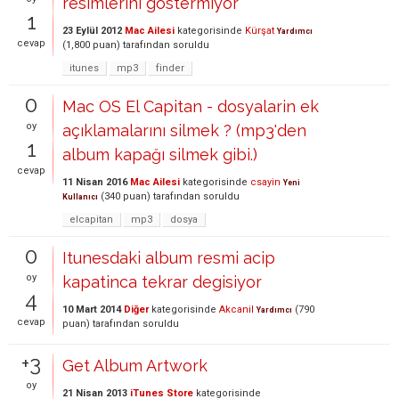
resimlerini göstermiyor
1
23 Eylül 2012
Mac Ailesi
kategorisinde
Kürşat
Yardımcı
cevap
(
1,800
puan)
tarafından
soruldu
itunes
mp3
finder
0
Mac OS El Capitan - dosyalarin ek
oy
açıklamalarını silmek ? (mp3'den
1
album kapağı silmek gibi.)
cevap
11 Nisan 2016
Mac Ailesi
kategorisinde
csayin
Yeni
(
340
puan)
tarafından
soruldu
Kullanıcı
elcapitan
mp3
dosya
0
Itunesdaki album resmi acip
oy
kapatinca tekrar degisiyor
4
10 Mart 2014
Diğer
kategorisinde
Akcanil
(
790
Yardımcı
cevap
puan)
tarafından
soruldu
+3
Get Album Artwork
oy
21 Nisan 2013
iTunes Store
kategorisinde