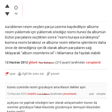
0
oy
sürüklenen resim seçilen parça üzerine kaydediliyor albüme
resim yüklemek için yüklemek istediğiz resmi itunes'da albümün
bütün parçalarını seçtikten sonra "resmi buraya sürükleyiniz"
kısmına resmi bırakınız ve albüme resim ekleme işlemlerini daha
önce de denediğiniz için ilk olarak albüm parçalarını sağ
tıklayarak "albüm resimlerini sil" i tıklamanız da faydalı olabilir
12 Haziran 2012
gkberk
(
210
puan)
tarafından
cevaplandı
Yeni Kullanıcı
itunes uzerinde resim gozukuyor ama klasor dekiler ayni
12 Haziran 2012
stradlin
tarafından
yorumlandı
Yeni Kullanıcı
açıkçası ne yapmak istediğini tam olarak anlayamadım itunes da
resimler gözüküyor fakat klasörde gözükmüyor demişsin klasörden
kastın nedir?