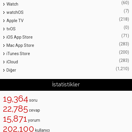
(60)
Watch
(7)
watchOS
(218)
Apple TV
(0)
tvOS
(71)
iOS App Store
(283)
Mac App Store
(200)
iTunes Store
(283)
iCloud
(1,210)
Diğer
İstatistikler
19,364
soru
22,785
cevap
15,871
yorum
202,100
kullanıcı