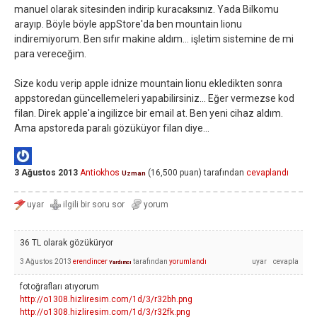
manuel olarak sitesinden indirip kuracaksınız. Yada Bilkomu
arayıp. Böyle böyle appStore'da ben mountain lionu
indiremiyorum. Ben sıfır makine aldım... işletim sistemine de mi
para vereceğim.
Size kodu verip apple idnize mountain lionu ekledikten sonra
appstoredan güncellemeleri yapabilirsiniz... Eğer vermezse kod
filan. Direk apple'a ingilizce bir email at. Ben yeni cihaz aldım.
Ama apstoreda paralı gözüküyor filan diye...
3 Ağustos 2013
Antiokhos
(
16,500
puan)
tarafından
cevaplandı
Uzman
36 TL olarak gözüküryor
3 Ağustos 2013
erendincer
tarafından
yorumlandı
Yardımcı
fotoğrafları atıyorum
http://o1308.hizliresim.com/1d/3/r32bh.png
http://o1308.hizliresim.com/1d/3/r32fk.png