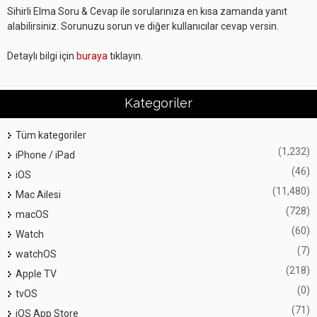
Sihirli Elma Soru & Cevap ile sorularınıza en kısa zamanda yanıt
alabilirsiniz. Sorunuzu sorun ve diğer kullanıcılar cevap versin.
Detaylı bilgi için
buraya
tıklayın.
Kategoriler
Tüm kategoriler
(1,232)
iPhone / iPad
(46)
iOS
(11,480)
Mac Ailesi
(728)
macOS
(60)
Watch
(7)
watchOS
(218)
Apple TV
(0)
tvOS
(71)
iOS App Store