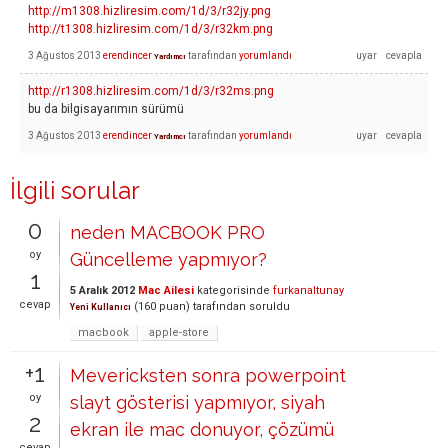
http://m1308.hizliresim.com/1d/3/r32jy.png
http://t1308.hizliresim.com/1d/3/r32km.png
3 Ağustos 2013
erendincer
tarafından
yorumlandı
Yardımcı
http://r1308.hizliresim.com/1d/3/r32ms.png
bu da bilgisayarımın sürümü
3 Ağustos 2013
erendincer
tarafından
yorumlandı
Yardımcı
İlgili sorular
0
neden MACBOOK PRO
oy
Güncelleme yapmıyor?
1
5 Aralık 2012
Mac Ailesi
kategorisinde
furkanaltunay
cevap
(
160
puan)
tarafından
soruldu
Yeni Kullanıcı
macbook
apple-store
+1
Mevericksten sonra powerpoint
oy
slayt gösterisi yapmıyor, siyah
2
ekran ile mac donuyor, çözümü
cevap