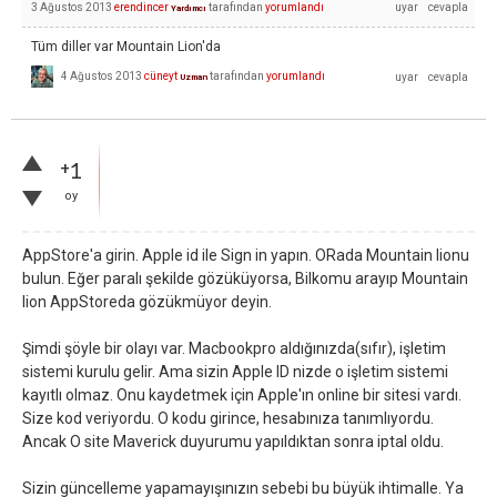
3 Ağustos 2013
erendincer
tarafından
yorumlandı
Yardımcı
Tüm diller var Mountain Lion'da
4 Ağustos 2013
cüneyt
tarafından
yorumlandı
Uzman
+1
oy
AppStore'a girin. Apple id ile Sign in yapın. ORada Mountain lionu
bulun. Eğer paralı şekilde gözüküyorsa, Bilkomu arayıp Mountain
lion AppStoreda gözükmüyor deyin.
Şimdi şöyle bir olayı var. Macbookpro aldığınızda(sıfır), işletim
sistemi kurulu gelir. Ama sizin Apple ID nizde o işletim sistemi
kayıtlı olmaz. Onu kaydetmek için Apple'ın online bir sitesi vardı.
Size kod veriyordu. O kodu girince, hesabınıza tanımlıyordu.
Ancak O site Maverick duyurumu yapıldıktan sonra iptal oldu.
Sizin güncelleme yapamayışınızın sebebi bu büyük ihtimalle. Ya