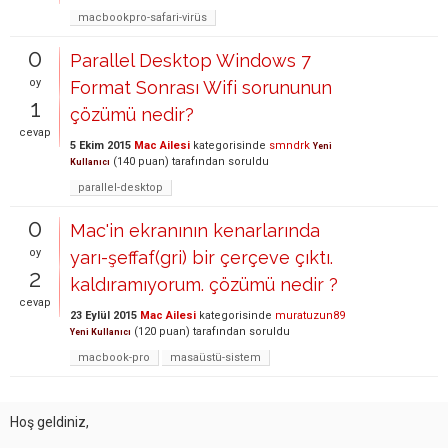
macbookpro-safari-virüs
0
Parallel Desktop Windows 7
oy
Format Sonrası Wifi sorununun
1
çözümü nedir?
cevap
5 Ekim 2015
Mac Ailesi
kategorisinde
smndrk
Yeni
(
140
puan)
tarafından
soruldu
Kullanıcı
parallel-desktop
0
Mac'in ekranının kenarlarında
oy
yarı-şeffaf(gri) bir çerçeve çıktı.
2
kaldıramıyorum. çözümü nedir ?
cevap
23 Eylül 2015
Mac Ailesi
kategorisinde
muratuzun89
(
120
puan)
tarafından
soruldu
Yeni Kullanıcı
macbook-pro
masaüstü-sistem
Hoş geldiniz,