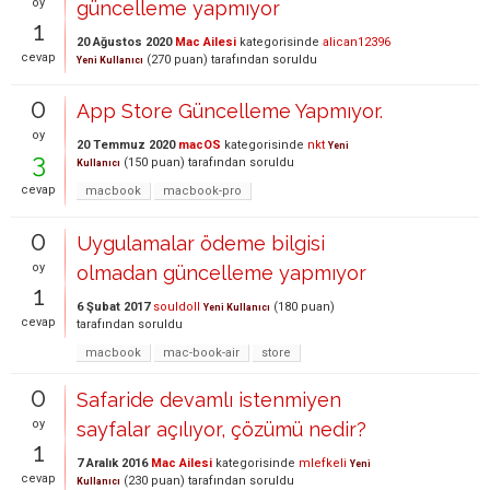
oy
güncelleme yapmıyor
1
20 Ağustos 2020
Mac Ailesi
kategorisinde
alican12396
cevap
(
270
puan)
tarafından
soruldu
Yeni Kullanıcı
0
App Store Güncelleme Yapmıyor.
oy
20 Temmuz 2020
macOS
kategorisinde
nkt
Yeni
3
(
150
puan)
tarafından
soruldu
Kullanıcı
cevap
macbook
macbook-pro
0
Uygulamalar ödeme bilgisi
oy
olmadan güncelleme yapmıyor
1
6 Şubat 2017
souldoll
(
180
puan)
Yeni Kullanıcı
cevap
tarafından
soruldu
macbook
mac-book-air
store
0
Safaride devamlı istenmiyen
oy
sayfalar açılıyor, çözümü nedir?
1
7 Aralık 2016
Mac Ailesi
kategorisinde
mlefkeli
Yeni
cevap
(
230
puan)
tarafından
soruldu
Kullanıcı