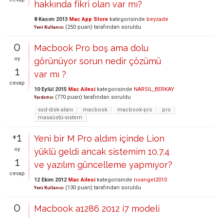
hakkında fikri olan var mı?
8 Kasım 2013
Mac App Store
kategorisinde
beyzade
(
250
puan)
tarafından
soruldu
Yeni Kullanıcı
0
Macbook Pro boş ama dolu
oy
görünüyor sorun nedir çözümü
1
var mı ?
cevap
10 Eylül 2015
Mac Ailesi
kategorisinde
NARSIL_BERKAY
(
770
puan)
tarafından
soruldu
Yardımcı
ssd-disk-alanı
macbook
macbook-pro
pro
masaüstü-sistem
+1
Yeni bir M Pro aldım içinde Lion
oy
yüklü geldi ancak sistemim 10.7.4
1
ve yazılım güncelleme yapmıyor?
cevap
12 Ekim 2012
Mac Ailesi
kategorisinde
noangel2010
(
130
puan)
tarafından
soruldu
Yeni Kullanıcı
0
Macbook a1286 2012 i7 modeli