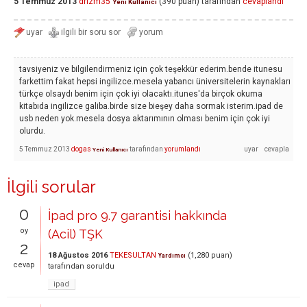
5 Temmuz 2013
drizm35
(
390
puan)
tarafından
cevaplandı
Yeni Kullanıcı
tavsiyeniz ve bilgilendirmeniz için çok teşekkür ederim.bende itunesu
farkettim fakat hepsi ingilizce.mesela yabancı üniversitelerin kaynakları
türkçe olsaydı benim için çok iyi olacaktı.itunes'da birçok okuma
kitabıda ingilizce galiba.birde size bieşey daha sormak isterim.ipad de
usb neden yok.mesela dosya aktarımının olması benim için çok iyi
olurdu.
5 Temmuz 2013
dogas
tarafından
yorumlandı
Yeni Kullanıcı
İlgili sorular
0
İpad pro 9.7 garantisi hakkında
oy
(Acil) TŞK
2
18 Ağustos 2016
TEKESULTAN
(
1,280
puan)
Yardımcı
cevap
tarafından
soruldu
ipad