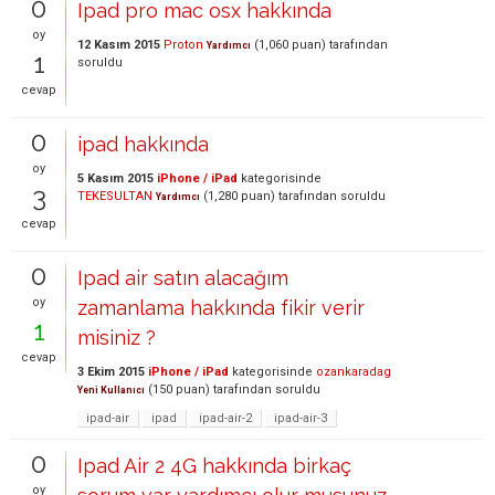
0
Ipad pro mac osx hakkında
oy
12 Kasım 2015
Proton
(
1,060
puan)
tarafından
Yardımcı
1
soruldu
cevap
0
ipad hakkında
oy
5 Kasım 2015
iPhone / iPad
kategorisinde
3
TEKESULTAN
(
1,280
puan)
tarafından
soruldu
Yardımcı
cevap
0
Ipad air satın alacağım
oy
zamanlama hakkında fikir verir
1
misiniz ?
cevap
3 Ekim 2015
iPhone / iPad
kategorisinde
ozankaradag
(
150
puan)
tarafından
soruldu
Yeni Kullanıcı
ipad-air
ipad
ipad-air-2
ipad-air-3
0
Ipad Air 2 4G hakkında birkaç
oy