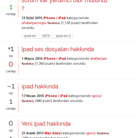
sorum var yardımcı olur musunuz
1
?
cevap
13 Eylül 2015
iPhone / iPad
kategorisinde
ufukarpacioglu
(
1,130
puan)
tarafından
Yardımcı
soruldu
ipad-air
2015
ipad-air-2
+1
İpad ses dosyaları hakkında
oy
1 Mayıs 2015
iPhone / iPad
kategorisinde
draftsman
0
(
1,360
puan)
tarafından
soruldu
Yardımcı
cevap
–1
ipad hakkında
oy
17 Nisan 2015
iPhone / iPad
kategorisinde
igorur
1
(
480
puan)
tarafından
soruldu
Yardımcı
cevap
0
Yeni ipad hakkında
oy
21 Aralık 2013
Mac Ailesi
kategorisinde
igorur
Yardımcı