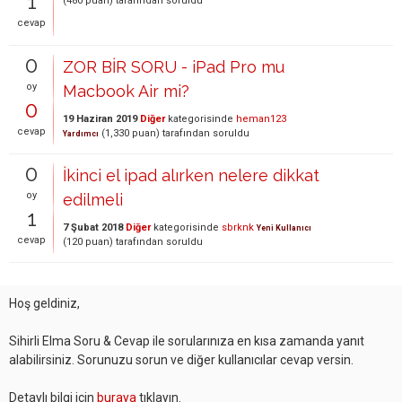
1
(
480
puan)
tarafından
soruldu
cevap
0
ZOR BİR SORU - iPad Pro mu
oy
Macbook Air mi?
0
19 Haziran 2019
Diğer
kategorisinde
heman123
cevap
(
1,330
puan)
tarafından
soruldu
Yardımcı
0
İkinci el ipad alırken nelere dikkat
oy
edilmeli
1
7 Şubat 2018
Diğer
kategorisinde
sbrknk
Yeni Kullanıcı
cevap
(
120
puan)
tarafından
soruldu
Hoş geldiniz,
Sihirli Elma Soru & Cevap ile sorularınıza en kısa zamanda yanıt
alabilirsiniz. Sorunuzu sorun ve diğer kullanıcılar cevap versin.
Detaylı bilgi için
buraya
tıklayın.