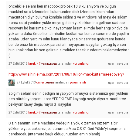
öncelik le selam ben macbook pro osx 10.8 kulaniyom ve bu gun
mackimi so x izlenceleri bulumunden disk izlencesi kismindan
macintosh diyn bulumu kombile sildim :( ve windows hd meyi de sildim
sonra os xi yeniden yukle meye geldim yukle kismina gelince sadece
recovery hd karisima cikdi neyapmam lasim elimde herhangi bir dvd de
yok ama daha önce lion almisdim kodlari var bende sorun nerde yapdim
acaba lutfen yardim edin bunu filandyada bir servise gödursem bende
bende enaz bir macbook parasi alir neyapsam saygilar goktug bye sen
bunu hakindan bir sen gelirsin simdiden tesekur ederim beklemedeyim :
(
27 Eylül 2013
faruk_47
tarafından
yorumlandı
Yeni Kullanıcı
http://www.sihirlielma.com/2011/08/10/lion-mac-kurtarma-recovery/
27 Eylül 2013
cüneyt
tarafından
yorumlandı
Uzman
abiçim selam senin dedigin ni yapıyom olmuyor sisteminizi geri yüklein
den sürdür yapıyom sonr YEDEKLEME kaynağı seçin diyor v saatlerce
bekliyom bişey degiş miyor :( saygılar
27 Eylül 2013
faruk_47
tarafından
yorumlandı
Yeni Kullanıcı
Sizin sanırım Time Machine yedeğiniz yok, o zaman siz temiz bir
yükleme yapacaksınız, bu durumda Mac OS X’i Geri Yükle'yi seçmeniz
gerekecek. (internete bağlı olduğunuzdan emin olarak)