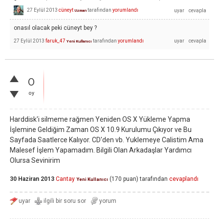
27 Eylül 2013
cüneyt
tarafından
yorumlandı
Uzman
onasıl olacak peki cüneyt bey ?
27 Eylül 2013
faruk_47
tarafından
yorumlandı
Yeni Kullanıcı
0
oy
Harddisk'i silmeme rağmen Yeniden OS X Yükleme Yapma
İşlemine Geldiğim Zaman OS X 10.9 Kurulumu Çıkıyor ve Bu
Sayfada Saatlerce Kalıyor. CD'den vb. Yuklemeye Calistim Ama
Malesef İşlem Yapamadım. Bilgili Olan Arkadaşlar Yardımcı
Olursa Sevinirim
30 Haziran 2013
Cantay
(
170
puan)
tarafından
cevaplandı
Yeni Kullanıcı