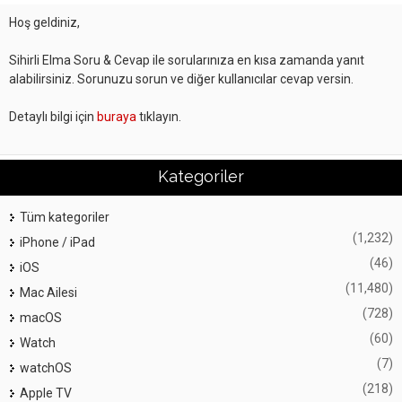
Hoş geldiniz,
Sihirli Elma Soru & Cevap ile sorularınıza en kısa zamanda yanıt
alabilirsiniz. Sorunuzu sorun ve diğer kullanıcılar cevap versin.
Detaylı bilgi için
buraya
tıklayın.
Kategoriler
Tüm kategoriler
(1,232)
iPhone / iPad
(46)
iOS
(11,480)
Mac Ailesi
(728)
macOS
(60)
Watch
(7)
watchOS
(218)
Apple TV