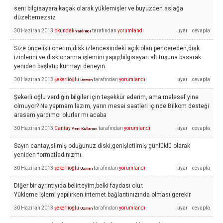
seni bilgisayara kaçak olarak yüklemişler ve buyuzden aslağa
düzeltemezsiz
30 Haziran 2013
bkundak
tarafından
yorumlandı
Yardımcı
Size öncelikli önerim,disk izlencesindeki açık olan pencereden,disk
izinlerini ve disk onarma işlemini yapıp,bilgisayarı alt tuşuna basarak
yeniden başlatıp kurmayı deneyin.
30 Haziran 2013
şekerlioğlu
tarafından
yorumlandı
Uzman
Şekerli oğlu verdiğin bilgiler için teşekkür ederim, ama malesef yine
olmuyor? Ne yapmam lazım, yarın mesai saatleri içinde Bilkom desteği
arasam yardımcı olurlar mı acaba
30 Haziran 2013
Cantay
tarafından
yorumlandı
Yeni Kullanıcı
Sayın cantay,silmiş oduğunuz diski,genişletilmiş günlüklü olarak
yeniden formatladınızmı.
30 Haziran 2013
şekerlioğlu
tarafından
yorumlandı
Uzman
Diğer bir ayrıntıyıda belirteyim,belki faydası olur.
Yükleme işlemi yapılırken internet bağlantınızında olması gerekir.
30 Haziran 2013
şekerlioğlu
tarafından
yorumlandı
Uzman