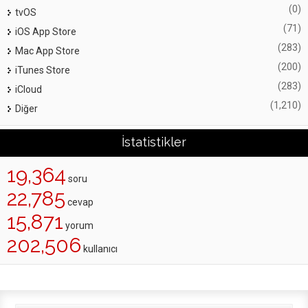
(0)
tvOS
(71)
iOS App Store
(283)
Mac App Store
(200)
iTunes Store
(283)
iCloud
(1,210)
Diğer
İstatistikler
19,364
soru
22,785
cevap
15,871
yorum
202,506
kullanıcı