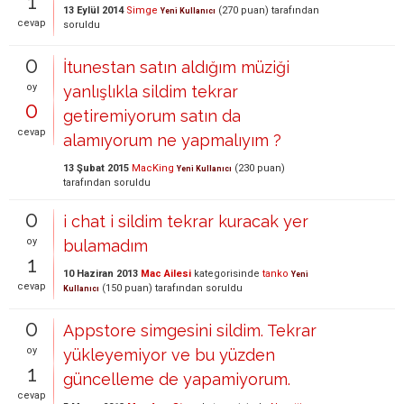
1
13 Eylül 2014
Simge
(
270
puan)
tarafından
Yeni Kullanıcı
cevap
soruldu
0
İtunestan satın aldığım müziği
oy
yanlışlıkla sildim tekrar
0
getiremiyorum satın da
cevap
alamıyorum ne yapmalıyım ?
13 Şubat 2015
MacKing
(
230
puan)
Yeni Kullanıcı
tarafından
soruldu
0
i chat i sildim tekrar kuracak yer
oy
bulamadım
1
10 Haziran 2013
Mac Ailesi
kategorisinde
tanko
Yeni
cevap
(
150
puan)
tarafından
soruldu
Kullanıcı
0
Appstore simgesini sildim. Tekrar
oy
yükleyemiyor ve bu yüzden
1
güncelleme de yapamiyorum.
cevap