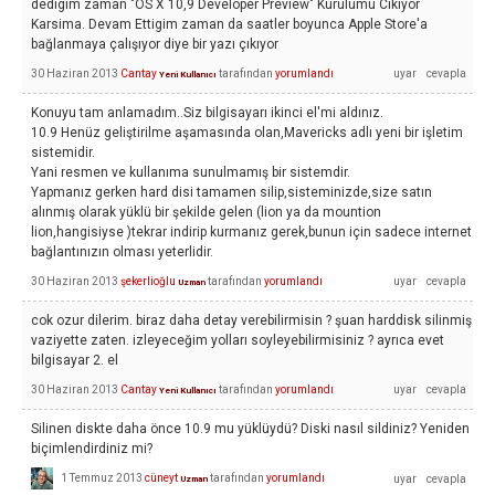
dedigim zaman "OS X 10,9 Developer Preview" Kurulumu Cikiyor
Karsima. Devam Ettigim zaman da saatler boyunca Apple Store'a
bağlanmaya çalışıyor diye bir yazı çıkıyor
30 Haziran 2013
Cantay
tarafından
yorumlandı
Yeni Kullanıcı
Konuyu tam anlamadım..Siz bilgisayarı ikinci el'mi aldınız.
10.9 Henüz geliştirilme aşamasında olan,Mavericks adlı yeni bir işletim
sistemidir.
Yani resmen ve kullanıma sunulmamış bir sistemdir.
Yapmanız gerken hard disi tamamen silip,sisteminizde,size satın
alınmış olarak yüklü bir şekilde gelen (lion ya da mountion
lion,hangisiyse )tekrar indirip kurmanız gerek,bunun için sadece internet
bağlantınızın olması yeterlidir.
30 Haziran 2013
şekerlioğlu
tarafından
yorumlandı
Uzman
cok ozur dilerim. biraz daha detay verebilirmisin ? şuan harddisk silinmiş
vaziyette zaten. izleyeceğim yolları soyleyebilirmisiniz ? ayrıca evet
bilgisayar 2. el
30 Haziran 2013
Cantay
tarafından
yorumlandı
Yeni Kullanıcı
Silinen diskte daha önce 10.9 mu yüklüydü? Diski nasıl sildiniz? Yeniden
biçimlendirdiniz mi?
1 Temmuz 2013
cüneyt
tarafından
yorumlandı
Uzman