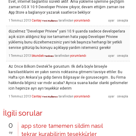
Evet, internet baglantisi sürekli aktif. Ama yükleme işlemine geçtiğim
zaman OS X 10.9 Developer Priview çıkıyor, devam ettiğim zaman ise
App Store a bağlanıyor yazarak saatlerce bekliyor
1 Temmuz 2013
Cantay
tarafından
yorumlandı
Yeni Kullanıcı
düzelmez "Developer Priview" yani 10.9 şuanda sadece developerlara
açık sizin aldığınız kişi ise tamamen hata yapıp Developer Priview
yüklemiş bunu düzeltemezsiniz yani tek başınıza herhangi bir yetkili
servise götürüp bu konuyu açıklayıp yardım istemeniz gerekir
1 Temmuz 2013
bkundak
tarafından
yorumlandı
Yardımcı
Az Once Bilkom Destek'le gorustum. Ilk defa boyle birseyle
karsilastiklarini en yakın servis noktasina gitmemi tavsiye ettiler. Bu
Hafta için Ankara'ya gidip Servis Bilgisayar ıle gorusecegim.. Bu Firma
hakkında bilginiz var mıdır acaba? Ayrıca suana kadar olanki gelismeler
icin hepinize ayrı ayrı teşekkür ederim
1 Temmuz 2013
Cantay
tarafından
yorumlandı
Yeni Kullanıcı
İlgili sorular
0
app store tamemen sildim nasıl
oy
tekrar kurabilirim teşekkürler