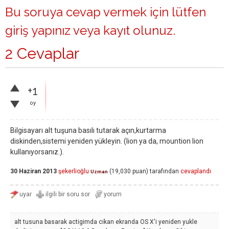
Bu soruya cevap vermek için lütfen
giriş yapınız
veya
kayıt olunuz
.
2 Cevaplar
+1
oy
Bilgisayarı alt tuşuna basılı tutarak açın,kurtarma
diskinden,sistemi yeniden yükleyin. (lion ya da, mountion lion
kullanıyorsanız.).
30 Haziran 2013
şekerlioğlu
(
19,030
puan)
tarafından
cevaplandı
Uzman
alt tusuna basarak actigimda cikan ekranda OS X'i yeniden yukle