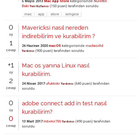
5 Mayıs 2013
Mac App Store
kategorisinde
Nurettin
Baki
(
150
puan)
tarafından
soruldu
Yeni Kullanıcı
mac
app
store
simgesi
0
Mavericksi nasıl nereden
oy
indirebilirim ve kurabilirim ?
1
26 Haziran 2020
macOS
kategorisinde
madworlld
cevap
(
900
puan)
tarafından
soruldu
Yardımcı
+1
Mac os yanına Linux nasıl
oy
kurabilirim.
2
24 Nisan 2017
ufukkskr
(
640
puan)
tarafından
Yardımcı
cevap
soruldu
0
adobe connect add in test nasıl
oy
kurabilirim?
0
13 Mart 2017
mbekir705
(
490
puan)
tarafından
Yardımcı
cevap
soruldu