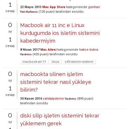
1
22 Mayıs 2013
Mac App Store
kategorisinde
günhan
cevap
(
120
puan)
tarafından
soruldu
Yeni Kullanıcı
0
Macbook air 11 inc e Linux
oy
kurdugumda ios isletim sistemini
1
kabedermiyim
cevap
8 Nisan 2017
Mac Ailesi
kategorisinde
hatice kübra
(
420
puan)
tarafından
soruldu
Yardımcı
macbook-air-11
linux
cift-islerim-sistemi
0
macbookta silinen işletim
oy
sistemini tekrar nasıl yükleye
1
bilirim?
cevap
30 Kasım 2014
cahitalpdemir
(
890
puan)
Yardımcı
tarafından
soruldu
0
diski silip işletim sistemini tekrar
oy
yüklemem gerek