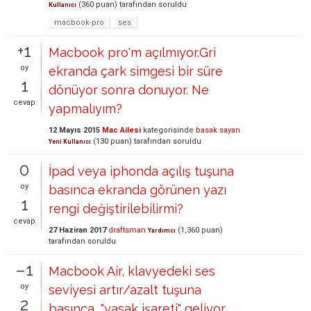
(
360
puan)
tarafından
soruldu
Kullanıcı
macbook-pro
ses
+1
Macbook pro'm açılmıyor.Gri
oy
ekranda çark simgesi bir süre
1
dönüyor sonra donuyor. Ne
cevap
yapmalıyım?
12 Mayıs 2015
Mac Ailesi
kategorisinde
basak sayan
(
130
puan)
tarafından
soruldu
Yeni Kullanıcı
0
İpad veya iphonda açılış tuşuna
oy
basınca ekranda görünen yazı
1
rengi değiştirilebilirmi?
cevap
27 Haziran 2017
draftsman
(
1,360
puan)
Yardımcı
tarafından
soruldu
–1
Macbook Air, klavyedeki ses
oy
seviyesi artır/azalt tuşuna
2
basınca, "yasak işareti" geliyor,