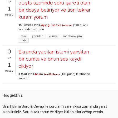
oy
oluştu üzerinde soru işareti olan
1
bir dosya beliriyor ve lion tekrar
cevap
kuramıyorum
15 Haziran 2014
Ayşegülsa
(
140
puan)
Yeni Kullanıcı
tarafından
soruldu
mac
yeniden
kurma
macbook-pro
hata
0
Ekranda yapilan islemi yansitan
oy
bir cumle ve onun ses kaydi
1
cikiyor.
cevap
3 Mart 2014
halim
(
130
puan)
tarafından
Yeni Kullanıcı
soruldu
Hoş geldiniz,
Sihirli Elma Soru & Cevap ile sorularınıza en kısa zamanda yanıt
alabilirsiniz. Sorunuzu sorun ve diğer kullanıcılar cevap versin.