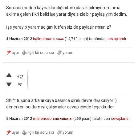
Sorunun neden kaynaklandığınıtam olarak bilmiyorum ama
aklıma gelen fikri belki işe yarar diye sizle bir paylaşıyım dedim.
İşe yarayıp yaramadığını lütfen siz de paylaşır mısınız?
4 Haziran 2012
halimercan
(
14,710
puan)
tarafından
cevaplandı
Uzman
+2
oy
Shift tuşana arka arkaya basınca direk devre dışı kalıyor :)
denerken buldum iyi çalışmalar cevap içinde teşekkürler
5 Haziran 2012
misterioso
(
260
puan)
tarafından
cevaplandı
Yeni Kullanıcı