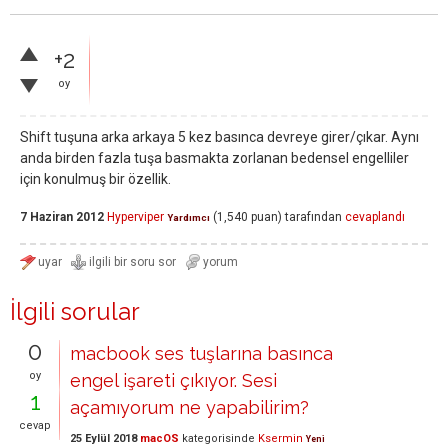
+2
oy
Shift tuşuna arka arkaya 5 kez basınca devreye girer/çıkar. Aynı
anda birden fazla tuşa basmakta zorlanan bedensel engelliler
için konulmuş bir özellik.
7 Haziran 2012
Hyperviper
(
1,540
puan)
tarafından
cevaplandı
Yardımcı
İlgili sorular
0
macbook ses tuşlarına basınca
oy
engel işareti çıkıyor. Sesi
1
açamıyorum ne yapabilirim?
cevap
25 Eylül 2018
macOS
kategorisinde
Ksermin
Yeni