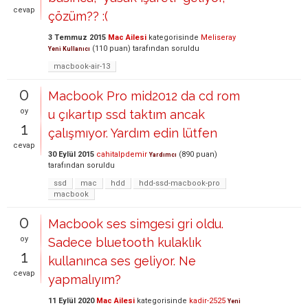
cevap
çözüm?? :(
3 Temmuz 2015
Mac Ailesi
kategorisinde
Meliseray
(
110
puan)
tarafından
soruldu
Yeni Kullanıcı
macbook-air-13
0
Macbook Pro mid2012 da cd rom
oy
u çıkartıp ssd taktım ancak
1
çalışmıyor. Yardım edin lütfen
cevap
30 Eylül 2015
cahitalpdemir
(
890
puan)
Yardımcı
tarafından
soruldu
ssd
mac
hdd
hdd-ssd-macbook-pro
macbook
0
Macbook ses simgesi gri oldu.
oy
Sadece bluetooth kulaklık
1
kullanınca ses geliyor. Ne
cevap
yapmalıyım?
11 Eylül 2020
Mac Ailesi
kategorisinde
kadir-2525
Yeni