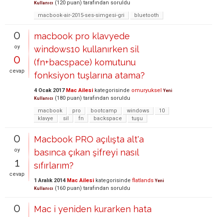
(
120
puan)
tarafından
soruldu
Kullanıcı
macbook-air-2015-ses-simgesi-gri
bluetooth
0
macbook pro klavyede
oy
windows10 kullanırken sil
0
(fn+bacspace) komutunu
cevap
fonksiyon tuşlarına atama?
4 Ocak 2017
Mac Ailesi
kategorisinde
omuryuksel
Yeni
(
180
puan)
tarafından
soruldu
Kullanıcı
macbook
pro
bootcamp
windows
10
klavye
sil
fn
backspace
tuşu
0
Macbook PRO açılışta alt'a
oy
basınca çıkan şifreyi nasıl
1
sıfırlarım?
cevap
1 Aralık 2014
Mac Ailesi
kategorisinde
flatlands
Yeni
(
160
puan)
tarafından
soruldu
Kullanıcı
0
Mac i yeniden kurarken hata