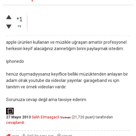
+1
oy
apple ürünleri kullanan ve müzikle uğraşan amatör profesyonel
herkesin keyif alacağınız zannetiğim birini paylaşmak istedim:
iphonedo
henüz duymadıyysanız keyiflice belliki müzüktenden anlayan bir
adam olrak youtube da videolar yayınlar. garageband vs için
tanıtım ve örnek videoları vardır.
Sorunuza cevap değil ama tavsiye ederim.
27 Mayıs 2013
Salih Elmaagacli
(
21,720
puan)
tarafından
Uzman
cevaplandı