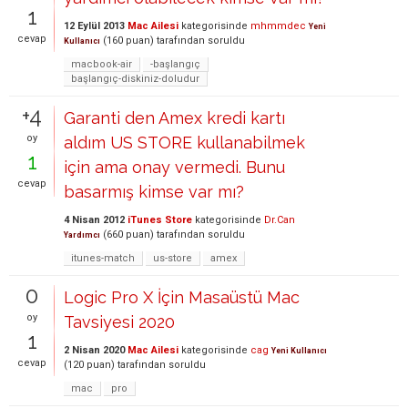
1
12 Eylül 2013
Mac Ailesi
kategorisinde
mhmmdec
Yeni
cevap
(
160
puan)
tarafından
soruldu
Kullanıcı
macbook-air
-başlangıç
başlangıç-diskiniz-doludur
+4
Garanti den Amex kredi kartı
oy
aldım US STORE kullanabilmek
1
için ama onay vermedi. Bunu
cevap
basarmış kimse var mı?
4 Nisan 2012
iTunes Store
kategorisinde
Dr.Can
(
660
puan)
tarafından
soruldu
Yardımcı
itunes-match
us-store
amex
0
Logic Pro X İçin Masaüstü Mac
oy
Tavsiyesi 2020
1
2 Nisan 2020
Mac Ailesi
kategorisinde
cag
Yeni Kullanıcı
cevap
(
120
puan)
tarafından
soruldu
mac
pro