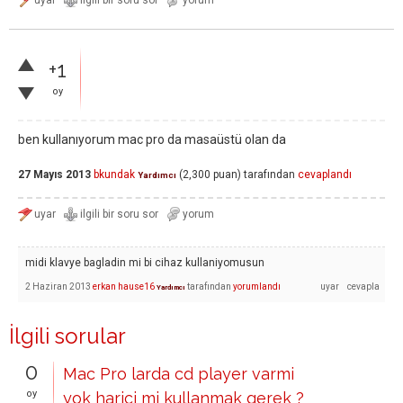
+1
oy
ben kullanıyorum mac pro da masaüstü olan da
27 Mayıs 2013
bkundak
(
2,300
puan)
tarafından
cevaplandı
Yardımcı
midi klavye bagladin mi bi cihaz kullaniyomusun
2 Haziran 2013
erkan hause16
tarafından
yorumlandı
Yardımcı
İlgili sorular
0
Mac Pro larda cd player varmi
oy
yok harici mi kullanmak gerek ?