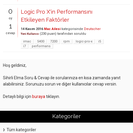
0
Logic Pro X'in Performansını
oy
Etkileyen Faktörler
1
14 Kasım 2016
Mac Ailesi
kategorisinde
Deutscher
cevap
(
230
puan)
tarafından
soruldu
Yeni Kullanıcı
imac
5400
7200
rpm
logic-pro-x
i5
i7
performans
Hoş geldiniz,
Sihirli Elma Soru & Cevap ile sorularınıza en kısa zamanda yanıt
alabilirsiniz. Sorunuzu sorun ve diğer kullanıcılar cevap versin.
Detaylı bilgi için
buraya
tıklayın.
Kategoriler
Tüm kategoriler