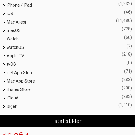
(1,232)
iPhone / iPad
(46)
iOS
(11,480)
Mac Ailesi
(728)
macOS
(60)
Watch
(7)
watchOS
(218)
Apple TV
(0)
tvOS
(71)
iOS App Store
(283)
Mac App Store
(200)
iTunes Store
(283)
iCloud
(1,210)
Diğer
İstatistikler