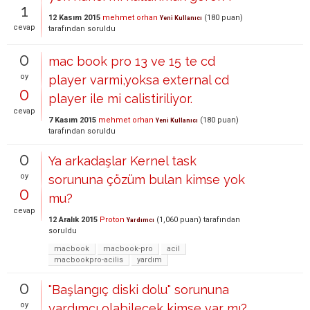
1
12 Kasım 2015
mehmet orhan
(
180
puan)
Yeni Kullanıcı
cevap
tarafından
soruldu
0
mac book pro 13 ve 15 te cd
oy
player varmi,yoksa external cd
0
player ile mi calistiriliyor.
cevap
7 Kasım 2015
mehmet orhan
(
180
puan)
Yeni Kullanıcı
tarafından
soruldu
0
Ya arkadaşlar Kernel task
oy
sorununa çözüm bulan kimse yok
0
mu?
cevap
12 Aralık 2015
Proton
(
1,060
puan)
tarafından
Yardımcı
soruldu
macbook
macbook-pro
acil
macbookpro-acilis
yardım
0
"Başlangıç diski dolu" sorununa
oy
yardımcı olabilecek kimse var mı?