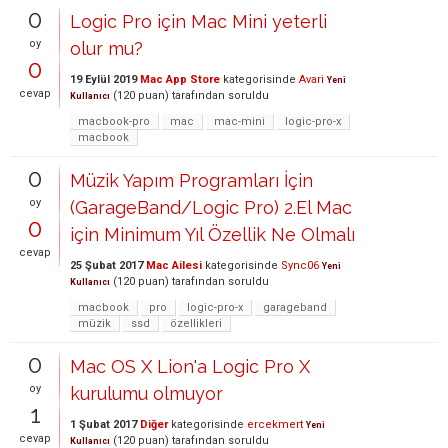
0
Logic Pro için Mac Mini yeterli
oy
olur mu?
0
19 Eylül 2019
Mac App Store
kategorisinde
Avari
Yeni
cevap
(
120
puan)
tarafından
soruldu
Kullanıcı
macbook-pro
mac
mac-mini
logic-pro-x
macbook
0
Müzik Yapım Programları İçin
oy
(GarageBand/Logic Pro) 2.El Mac
0
için Minimum Yıl Özellik Ne Olmalı
cevap
25 Şubat 2017
Mac Ailesi
kategorisinde
Sync06
Yeni
(
120
puan)
tarafından
soruldu
Kullanıcı
macbook
pro
logic-pro-x
garageband
müzik
ssd
özellikleri
0
Mac OS X Lion'a Logic Pro X
oy
kurulumu olmuyor
1
1 Şubat 2017
Diğer
kategorisinde
ercekmert
Yeni
cevap
(
120
puan)
tarafından
soruldu
Kullanıcı