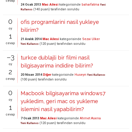
cevap
24 Ocak 2013
Mac Ailesi
kategorisinde
baharfatma
Yeni
(
140
puan)
tarafından
soruldu
Kullanıcı
0
ofis programlarini nasil yukleye
oy
bilirim?
1
21 Aralık 2014
Mac Ailesi
kategorisinde
Sezai Ulker
cevap
(
120
puan)
tarafından
soruldu
Yeni Kullanıcı
–3
turkce dublajli bir filmi nasil
oy
bilgisayarima indidire bilirim?
2
20 Nisan 2014
Diğer
kategorisinde
Huseyn
Yeni Kullanıcı
cevap
(
100
puan)
tarafından
soruldu
0
Macbook bilgisayarima windows7
oy
yukledim, geri mac os yukleme
1
islemini nasil yapabilirim?
cevap
7 Ocak 2013
Mac Ailesi
kategorisinde
Ahmet Asena
(
120
puan)
tarafından
soruldu
Yeni Kullanıcı