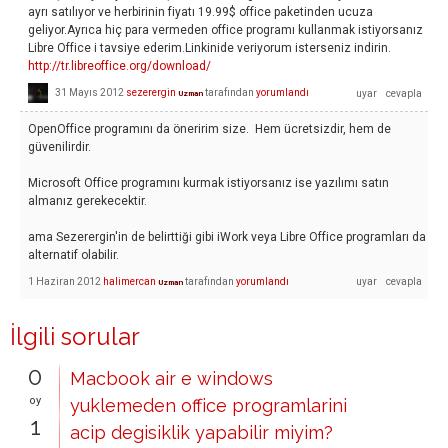
ayrı satılıyor ve herbirinin fiyatı 19.99$ office paketinden ucuza
geliyor.Ayrıca hiç para vermeden office programı kullanmak istiyorsanız
Libre Office i tavsiye ederim.Linkinide veriyorum isterseniz indirin.
http://tr.libreoffice.org/download/
31 Mayıs 2012
sezerergin
tarafından
yorumlandı
Uzman
OpenOffice programını da öneririm size. Hem ücretsizdir, hem de
güvenilirdir.
Microsoft Office programını kurmak istiyorsanız ise yazılımı satın
almanız gerekecektir.
ama Sezerergin'in de belirttiği gibi iWork veya Libre Office programları da
alternatif olabilir.
1 Haziran 2012
halimercan
tarafından
yorumlandı
Uzman
İlgili sorular
0
Macbook air e windows
oy
yuklemeden office programlarini
1
acip degisiklik yapabilir miyim?