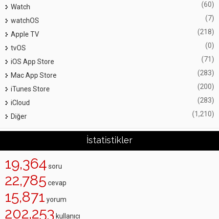
(60)
Watch
(7)
watchOS
(218)
Apple TV
(0)
tvOS
(71)
iOS App Store
(283)
Mac App Store
(200)
iTunes Store
(283)
iCloud
(1,210)
Diğer
İstatistikler
19,364
soru
22,785
cevap
15,871
yorum
202,253
kullanıcı