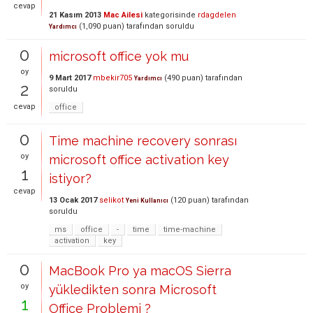
cevap
21 Kasım 2013
Mac Ailesi
kategorisinde
rdagdelen
(
1,090
puan)
tarafından
soruldu
Yardımcı
0
microsoft office yok mu
oy
9 Mart 2017
mbekir705
(
490
puan)
tarafından
Yardımcı
2
soruldu
cevap
office
0
Time machine recovery sonrası
oy
microsoft office activation key
1
istiyor?
cevap
13 Ocak 2017
selikot
(
120
puan)
tarafından
Yeni Kullanıcı
soruldu
ms
office
-
time
time-machine
activation
key
0
MacBook Pro ya macOS Sierra
oy
yükledikten sonra Microsoft
1
Office Problemi ?