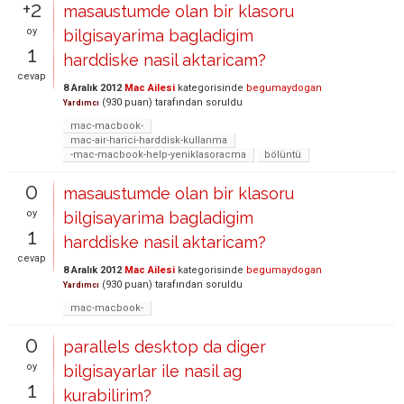
+2
masaustumde olan bir klasoru
oy
bilgisayarima bagladigim
1
harddiske nasil aktaricam?
cevap
8 Aralık 2012
Mac Ailesi
kategorisinde
begumaydogan
(
930
puan)
tarafından
soruldu
Yardımcı
mac-macbook-
mac-air-harici-harddisk-kullanma
-mac-macbook-help-yeniklasoracma
bölüntü
0
masaustumde olan bir klasoru
oy
bilgisayarima bagladigim
1
harddiske nasil aktaricam?
cevap
8 Aralık 2012
Mac Ailesi
kategorisinde
begumaydogan
(
930
puan)
tarafından
soruldu
Yardımcı
mac-macbook-
0
parallels desktop da diger
oy
bilgisayarlar ile nasil ag
1
kurabilirim?