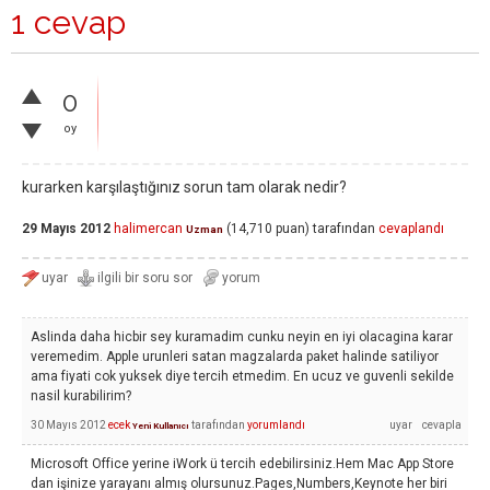
1 cevap
0
oy
kurarken karşılaştığınız sorun tam olarak nedir?
29 Mayıs 2012
halimercan
(
14,710
puan)
tarafından
cevaplandı
Uzman
Aslinda daha hicbir sey kuramadim cunku neyin en iyi olacagina karar
veremedim. Apple urunleri satan magzalarda paket halinde satiliyor
ama fiyati cok yuksek diye tercih etmedim. En ucuz ve guvenli sekilde
nasil kurabilirim?
30 Mayıs 2012
ecek
tarafından
yorumlandı
Yeni Kullanıcı
Microsoft Office yerine iWork ü tercih edebilirsiniz.Hem Mac App Store
dan işinize yarayanı almış olursunuz.Pages,Numbers,Keynote her biri