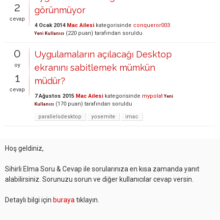
2
görünmüyor
cevap
4 Ocak 2014
Mac Ailesi
kategorisinde
conqueror003
(
220
puan)
tarafından
soruldu
Yeni Kullanıcı
0
Uygulamaların açılacağı Desktop
oy
ekranını sabitlemek mümkün
1
müdür?
cevap
7 Ağustos 2015
Mac Ailesi
kategorisinde
mypolat
Yeni
(
170
puan)
tarafından
soruldu
Kullanıcı
parallelsdesktop
yosemite
imac
Hoş geldiniz,
Sihirli Elma Soru & Cevap ile sorularınıza en kısa zamanda yanıt
alabilirsiniz. Sorunuzu sorun ve diğer kullanıcılar cevap versin.
Detaylı bilgi için
buraya
tıklayın.