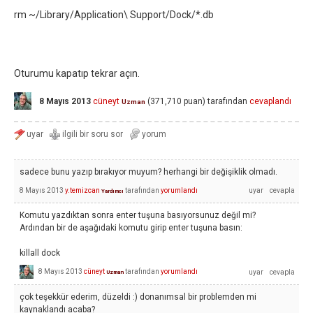
rm ~/Library/Application\ Support/Dock/*.db
Oturumu kapatıp tekrar açın.
8 Mayıs 2013
cüneyt
(
371,710
puan)
tarafından
cevaplandı
Uzman
sadece bunu yazıp bırakıyor muyum? herhangi bir değişiklik olmadı.
8 Mayıs 2013
y.temizcan
tarafından
yorumlandı
Yardımcı
Komutu yazdıktan sonra enter tuşuna basıyorsunuz değil mi?
Ardından bir de aşağıdaki komutu girip enter tuşuna basın:
killall dock
8 Mayıs 2013
cüneyt
tarafından
yorumlandı
Uzman
çok teşekkür ederim, düzeldi :) donanımsal bir problemden mi
kaynaklandı acaba?