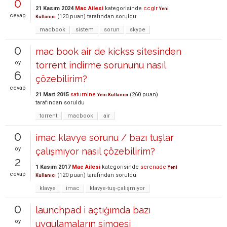
0
21 Kasım 2024
Mac Ailesi
kategorisinde
ccglr
Yeni
cevap
(
120
puan)
tarafından
soruldu
Kullanıcı
macbook
sistem
sorun
skype
0
mac book air de kickss sitesinden
oy
torrent indirme sorununu nasıl
6
çözebilirim?
cevap
21 Mart 2015
saturnine
(
260
puan)
Yeni Kullanıcı
tarafından
soruldu
torrent
macbook
air
0
imac klavye sorunu / bazı tuşlar
oy
çalışmıyor nasıl çözebilirim?
2
1 Kasım 2017
Mac Ailesi
kategorisinde
serenade
Yeni
cevap
(
120
puan)
tarafından
soruldu
Kullanıcı
klavye
imac
klavye-tuş-çalışmıyor
0
launchpad i açtığımda bazı
oy
uygulamaların simgesi