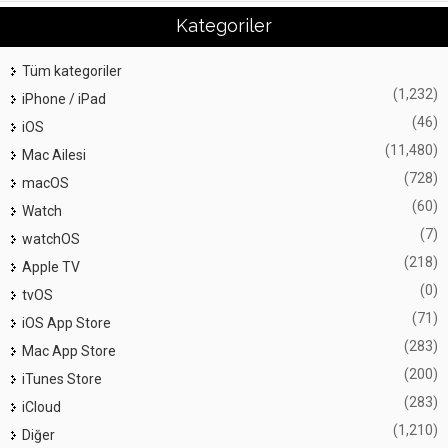
Kategoriler
Tüm kategoriler
(1,232)
iPhone / iPad
(46)
iOS
(11,480)
Mac Ailesi
(728)
macOS
(60)
Watch
(7)
watchOS
(218)
Apple TV
(0)
tvOS
(71)
iOS App Store
(283)
Mac App Store
(200)
iTunes Store
(283)
iCloud
(1,210)
Diğer