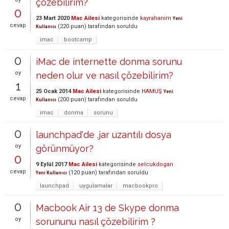
çözebilirim?
0
23 Mart 2020
Mac Ailesi
kategorisinde
kayrahanim
Yeni
cevap
(
220
puan)
tarafından
soruldu
Kullanıcı
imac
bootcamp
0
iMac de internette donma sorunu
oy
neden olur ve nasıl çözebilirim?
1
25 Ocak 2014
Mac Ailesi
kategorisinde
HAMUŞ
Yeni
cevap
(
200
puan)
tarafından
soruldu
Kullanıcı
imac
donma
sorunu
0
launchpad'de .jar uzantılı dosya
oy
görünmüyor?
0
9 Eylül 2017
Mac Ailesi
kategorisinde
selcukdogan
cevap
(
120
puan)
tarafından
soruldu
Yeni Kullanıcı
launchpad
uygulamalar
macbookpro
0
Macbook Air 13 de Skype donma
oy
sorununu nasıl çözebilirim ?