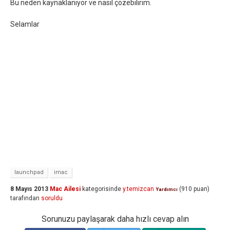
Bu neden kaynaklanıyor ve nasıl çözebilirim.
Selamlar
launchpad
imac
8 Mayıs 2013
Mac Ailesi
kategorisinde
y.temizcan
(
910
puan)
Yardımcı
tarafından
soruldu
Sorunuzu paylaşarak daha hızlı cevap alın