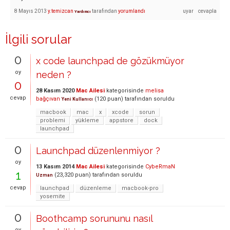
8 Mayıs 2013
y.temizcan
tarafından
yorumlandı
Yardımcı
İlgili sorular
0
x code launchpad de gözükmüyor
oy
neden ?
0
28 Kasım 2020
Mac Ailesi
kategorisinde
melisa
cevap
bağçıvan
(
120
puan)
tarafından
soruldu
Yeni Kullanıcı
macbook
mac
x
xcode
sorun
problemi
yükleme
appstore
dock
launchpad
0
Launchpad düzenlenmiyor ?
oy
13 Kasım 2014
Mac Ailesi
kategorisinde
CybeRmaN
1
(
23,320
puan)
tarafından
soruldu
Uzman
cevap
launchpad
düzenleme
macbook-pro
yosemite
0
Boothcamp sorununu nasıl
oy