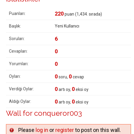
220
Puanları:
puan (
1,434
. sırada)
Başlık:
Yeni Kullanıcı
6
Soruları:
0
Cevapları:
0
Yorumları:
0
0
Oyları:
soru,
cevap
0
0
Verdiği Oylar:
artı oy,
eksi oy
0
0
Aldığı Oylar:
artı oy,
eksi oy
Wall for conqueror003
Please
log in
or
register
to post on this wall.