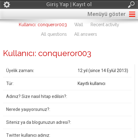
Giriş Yap | Kayıt ol
Menüyü göster
Kullanıcı: conqueror003
Wall
Recent activity
All questions
All answers
Kullanıcı: conqueror003
Üyelik zamanı:
12 yıl (since 14 Eylül 2013)
Tür:
Kayıtlı kullanıcı
Adınız? Size nasıl hitap edilsin?:
Nerede yaşıyorsunuz?:
Siteniz ya da blogunuzun adresi?:
Twitter kullanıcı adınız: