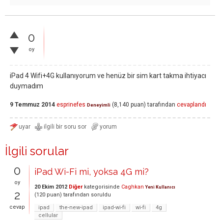
0
oy
iPad 4 Wifi+4G kullanıyorum ve henüz bir sim kart takma ihtiyacı
duymadım
9 Temmuz 2014
esprinefes
(
8,140
puan)
tarafından
cevaplandı
Deneyimli
İlgili sorular
0
iPad Wi-Fi mi, yoksa 4G mi?
oy
20 Ekim 2012
Diğer
kategorisinde
Caghkan
Yeni Kullanıcı
2
(
120
puan)
tarafından
soruldu
cevap
ipad
the-new-ipad
ipad-wi-fi
wi-fi
4g
cellular