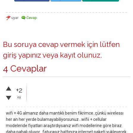
Bu soruya cevap vermek için lütfen
giriş yapınız
veya
kayıt olunuz
.
4 Cevaplar
+2
oy
wifi + 4G almanız daha mantıklı benim fikrimce..çünkü wirelessı
her an her yerde bulamayabiliyorsunuz...wifii + cellular
modeleride fiyatları araştırdıysanız wifi modellerine göre biraz
daha pahalı oluyor...faturasız hattınıza internet paketi yukleyerek