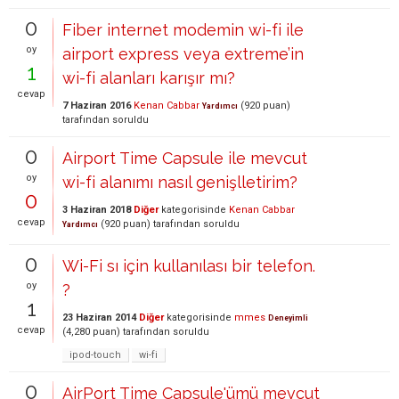
0
Fiber internet modemin wi-fi ile
oy
airport express veya extreme’in
1
wi-fi alanları karışır mı?
cevap
7 Haziran 2016
Kenan Cabbar
(
920
puan)
Yardımcı
tarafından
soruldu
0
Airport Time Capsule ile mevcut
oy
wi-fi alanımı nasıl genişlletirim?
0
3 Haziran 2018
Diğer
kategorisinde
Kenan Cabbar
cevap
(
920
puan)
tarafından
soruldu
Yardımcı
0
Wi-Fi sı için kullanılası bir telefon.
oy
?
1
23 Haziran 2014
Diğer
kategorisinde
mmes
Deneyimli
cevap
(
4,280
puan)
tarafından
soruldu
ipod-touch
wi-fi
0
AirPort Time Capsule'ümü mevcut