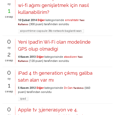
oy
wi-fi ağımı genişletmek için nasıl
1
kullanabilirim?
cevap
10 Şubat 2014
Diğer
kategorisinde
emrahtatir
Yeni
(
300
puan)
tarafından
soruldu
Kullanıcı
airport-time-capsule-3tb-network-baglanti-wan
0
Yeni Ipad'in Wi-Fi olan modelinde
oy
GPS olup olmadigi
2
4 Kasım 2013
Diğer
kategorisinde
atasdizen
Yeni
cevap
(
120
puan)
tarafından
soruldu
Kullanıcı
0
iPad 4 th generation çıkmış galiba
oy
satın alan var mı
1
5 Kasım 2012
Diğer
kategorisinde
Dr.Can
(
660
Yardımcı
cevap
puan)
tarafından
soruldu
ipad
0
Apple tv 3.jenerasyon ve 4.