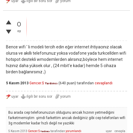
0
oy
Bence wifi ' li modeli tercih edin eğer internet ihtiyacınız olacak
olursa ve akıllı telefonunuz yoksa vodafone yada turkcellden wifi
hotspot destekli wmodemlerden alırsınız,böylece hem internet
hızınız daha yüksek olur , (24 mbit'e kadar) hemde 5 cihaza
birden bağlanırsınız ;)
5 Kasım 2013
Gencer.S
(
640
puan)
tarafından
cevaplandı
Yardımcı
Bu arada cep telefonunuzun olduğunu ancak hızının yetmediğini
farketmemiştim şimdi farkettim ancak dediğiniz gibi cep telefonları wifi
3g modemler kadar hızlı değil ne yazıkki
5 Kasım 2013
Gencer.S
tarafından
yorumlandı
Yardımcı