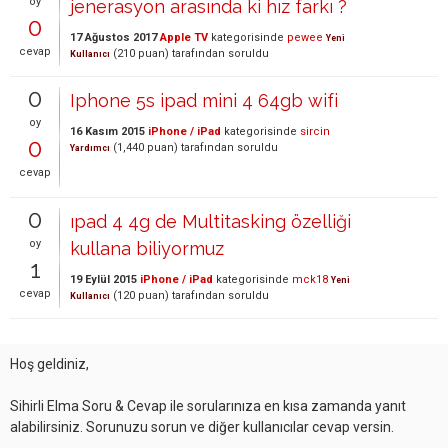
oy
jenerasyon arasında ki hız farkı ?
0
17 Ağustos 2017
Apple TV
kategorisinde
pewee
Yeni
cevap
(
210
puan)
tarafından
soruldu
Kullanıcı
0
Iphone 5s ipad mini 4 64gb wifi
oy
16 Kasım 2015
iPhone / iPad
kategorisinde
sircin
0
(
1,440
puan)
tarafından
soruldu
Yardımcı
cevap
0
ıpad 4 4g de Multitasking özelliği
oy
kullana biliyormuz
1
19 Eylül 2015
iPhone / iPad
kategorisinde
mck18
Yeni
cevap
(
120
puan)
tarafından
soruldu
Kullanıcı
Hoş geldiniz,
Sihirli Elma Soru & Cevap ile sorularınıza en kısa zamanda yanıt
alabilirsiniz. Sorunuzu sorun ve diğer kullanıcılar cevap versin.