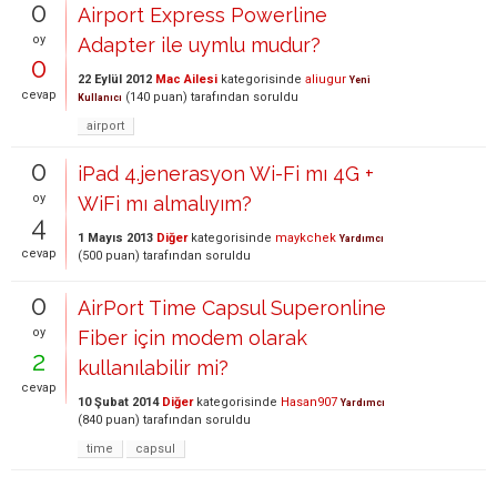
0
Airport Express Powerline
oy
Adapter ile uymlu mudur?
0
22 Eylül 2012
Mac Ailesi
kategorisinde
aliugur
Yeni
cevap
(
140
puan)
tarafından
soruldu
Kullanıcı
airport
0
iPad 4.jenerasyon Wi-Fi mı 4G +
oy
WiFi mı almalıyım?
4
1 Mayıs 2013
Diğer
kategorisinde
maykchek
Yardımcı
cevap
(
500
puan)
tarafından
soruldu
0
AirPort Time Capsul Superonline
oy
Fiber için modem olarak
2
kullanılabilir mi?
cevap
10 Şubat 2014
Diğer
kategorisinde
Hasan907
Yardımcı
(
840
puan)
tarafından
soruldu
time
capsul