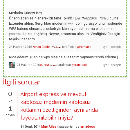
Merhaba Cüneyt Bey,
Önerinizden esinlenerek bir tane Tp-link TL-WPA4220KIT POWER Line
Extender aldım. Gerçi fiber modemin wi-fi configurasyonunu modemde
WPS butonu olmaması sebebiyle klonlayamadım ama elle tanımını
yapmak da zor değilmiş. Neyse, amacıma ulaştım. Verdiğiniz fikir için
teşekkür ederim.
24 Haziran 2016
Kenan Cabbar
tarafından
yorumlandı
Yardımcı
Rica ederim. (Ben de wps olsa da elle tanım yapmayı tercih ederim.)
24 Haziran 2016
cüneyt
tarafından
yorumlandı
Uzman
İlgili sorular
0
Airport express ve mevcut
oy
kablosuz modemin kablosuz
1
kullanım özelliğinden aynı anda
cevap
faydalanılabilir miyiz?
11 Ocak 2014
Mac Ailesi
kategorisinde
amadeus