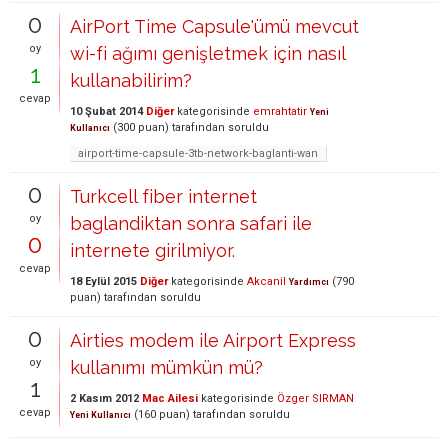
0
AirPort Time Capsule'ümü mevcut
oy
wi-fi ağımı genişletmek için nasıl
1
kullanabilirim?
cevap
10 Şubat 2014
Diğer
kategorisinde
emrahtatir
Yeni
(
300
puan)
tarafından
soruldu
Kullanıcı
airport-time-capsule-3tb-network-baglanti-wan
0
Turkcell fiber internet
oy
baglandiktan sonra safari ile
0
internete girilmiyor.
cevap
18 Eylül 2015
Diğer
kategorisinde
Akcanil
(
790
Yardımcı
puan)
tarafından
soruldu
0
Airties modem ile Airport Express
oy
kullanımı mümkün mü?
1
2 Kasım 2012
Mac Ailesi
kategorisinde
Özger SIRMAN
cevap
(
160
puan)
tarafından
soruldu
Yeni Kullanıcı