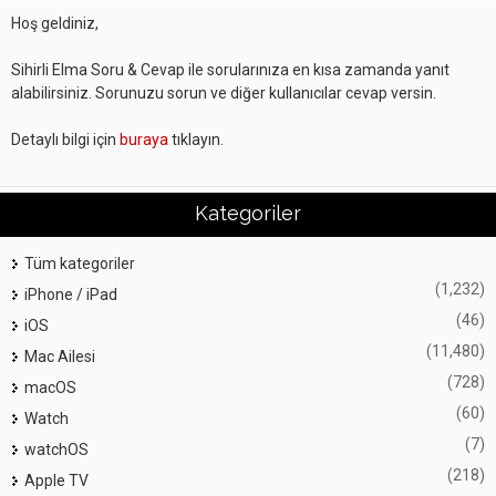
Hoş geldiniz,
Sihirli Elma Soru & Cevap ile sorularınıza en kısa zamanda yanıt
alabilirsiniz. Sorunuzu sorun ve diğer kullanıcılar cevap versin.
Detaylı bilgi için
buraya
tıklayın.
Kategoriler
Tüm kategoriler
(1,232)
iPhone / iPad
(46)
iOS
(11,480)
Mac Ailesi
(728)
macOS
(60)
Watch
(7)
watchOS
(218)
Apple TV