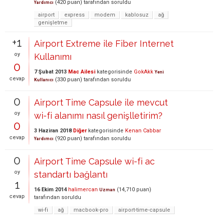
(
420
puan)
tarafından
soruldu
Yardımcı
airport
express
modem
kablosuz
ağ
genişletme
+1
Airport Extreme ile Fiber Internet
oy
Kullanımı
0
7 Şubat 2013
Mac Ailesi
kategorisinde
GokAkk
Yeni
cevap
(
330
puan)
tarafından
soruldu
Kullanıcı
0
Airport Time Capsule ile mevcut
oy
wi-fi alanımı nasıl genişlletirim?
0
3 Haziran 2018
Diğer
kategorisinde
Kenan Cabbar
cevap
(
920
puan)
tarafından
soruldu
Yardımcı
0
Airport Time Capsule wi-fi ac
oy
standartı bağlantı
1
16 Ekim 2014
halimercan
(
14,710
puan)
Uzman
cevap
tarafından
soruldu
wi-fi
ağ
macbook-pro
airport-time-capsule