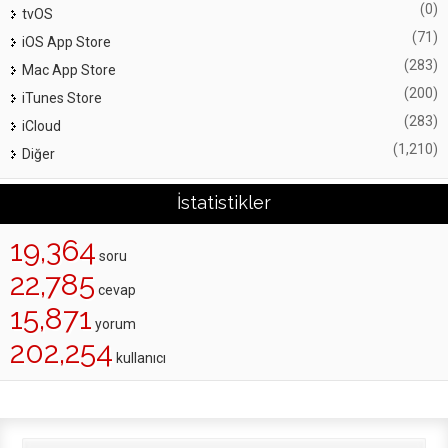
(0)
tvOS
(71)
iOS App Store
(283)
Mac App Store
(200)
iTunes Store
(283)
iCloud
(1,210)
Diğer
İstatistikler
19,364
soru
22,785
cevap
15,871
yorum
202,254
kullanıcı