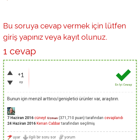
Bu soruya cevap vermek için lütfen
giriş yapınız
veya
kayıt olunuz
.
1 cevap
+1
oy
En İyi Cevap
Bunun için menzil arttırıcı/genişletici ürünler var, araştırın.
7 Haziran 2016
cüneyt
(
371,710
puan)
tarafından
cevaplandı
Uzman
24 Haziran 2016
Kenan Cabbar
tarafından
seçilmiş