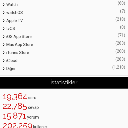
(60)
Watch
(7)
watchOS
(218)
Apple TV
(0)
tvOS
(71)
iOS App Store
(283)
Mac App Store
(200)
iTunes Store
(283)
iCloud
(1,210)
Diğer
İstatistikler
19,364
soru
22,785
cevap
15,871
yorum
202,259
kullanıcı