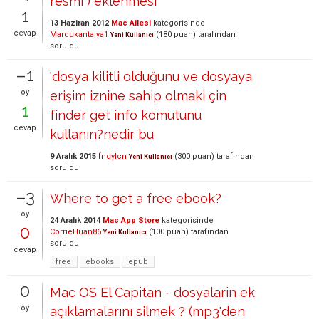
resmi ) eklenmesi
1
13 Haziran 2012
Mac Ailesi
kategorisinde
cevap
Mardukantalya1
(
180
puan)
tarafından
Yeni Kullanıcı
soruldu
–1
'dosya kilitli olduğunu ve dosyaya
oy
erişim iznine sahip olmaki çin
1
finder get info komutunu
cevap
kullanın?nedir bu
9 Aralık 2015
fndylcn
(
300
puan)
tarafından
Yeni Kullanıcı
soruldu
–3
Where to get a free ebook?
oy
24 Aralık 2014
Mac App Store
kategorisinde
0
CorrieHuan86
(
100
puan)
tarafından
Yeni Kullanıcı
soruldu
cevap
free
ebooks
epub
0
Mac OS El Capitan - dosyalarin ek
oy
açıklamalarını silmek ? (mp3'den