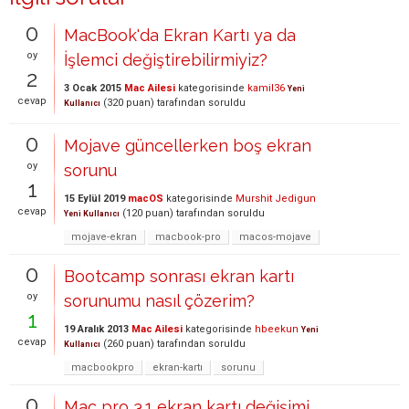
0
MacBook'da Ekran Kartı ya da
oy
İşlemci değiştirebilirmiyiz?
2
3 Ocak 2015
Mac Ailesi
kategorisinde
kamil36
Yeni
cevap
(
320
puan)
tarafından
soruldu
Kullanıcı
0
Mojave güncellerken boş ekran
oy
sorunu
1
15 Eylül 2019
macOS
kategorisinde
Murshit Jedigun
cevap
(
120
puan)
tarafından
soruldu
Yeni Kullanıcı
mojave-ekran
macbook-pro
macos-mojave
0
Bootcamp sonrası ekran kartı
oy
sorunumu nasıl çözerim?
1
19 Aralık 2013
Mac Ailesi
kategorisinde
hbeekun
Yeni
cevap
(
260
puan)
tarafından
soruldu
Kullanıcı
macbookpro
ekran-kartı
sorunu
0
Mac pro 3.1 ekran kartı değişimi