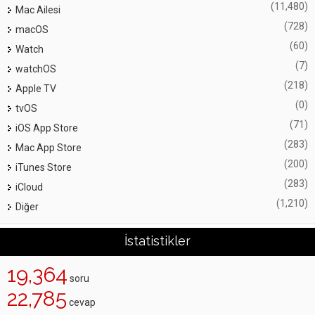
(11,480)
Mac Ailesi
(728)
macOS
(60)
Watch
(7)
watchOS
(218)
Apple TV
(0)
tvOS
(71)
iOS App Store
(283)
Mac App Store
(200)
iTunes Store
(283)
iCloud
(1,210)
Diğer
İstatistikler
19,364
soru
22,785
cevap