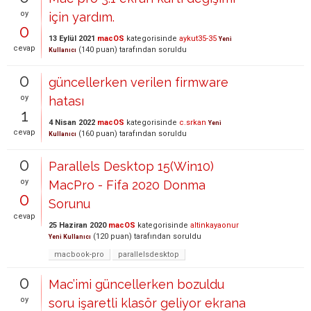
oy
için yardım.
0
13 Eylül 2021
macOS
kategorisinde
aykut35-35
Yeni
cevap
(
140
puan)
tarafından
soruldu
Kullanıcı
0
güncellerken verilen firmware
oy
hatası
1
4 Nisan 2022
macOS
kategorisinde
c.srkan
Yeni
cevap
(
160
puan)
tarafından
soruldu
Kullanıcı
0
Parallels Desktop 15(Win10)
oy
MacPro - Fifa 2020 Donma
0
Sorunu
cevap
25 Haziran 2020
macOS
kategorisinde
altinkayaonur
(
120
puan)
tarafından
soruldu
Yeni Kullanıcı
macbook-pro
parallelsdesktop
0
Mac’imi güncellerken bozuldu
oy
soru işaretli klasör geliyor ekrana