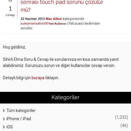
oy
sonrası touch pad sorunu çözülür
1
mü?
cevap
22 Haziran 2013
Mac Ailesi
kategorisinde
suleymansahin09
(
160
puan)
tarafından
Yeni Kullanıcı
soruldu
Hoş geldiniz,
Sihirli Elma Soru & Cevap ile sorularınıza en kısa zamanda yanıt
alabilirsiniz. Sorunuzu sorun ve diğer kullanıcılar cevap versin.
Detaylı bilgi için
buraya
tıklayın.
Kategoriler
Tüm kategoriler
(1,232)
iPhone / iPad
(46)
iOS