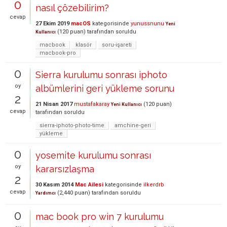
0
nasıl çözebilirim?
cevap
27 Ekim 2019
macOS
kategorisinde
yunussnunu
Yeni
(
120
puan)
tarafından
soruldu
Kullanıcı
macbook
klasör
soru-işareti
macbook-pro
0
Sierra kurulumu sonrası iphoto
oy
albümlerini geri yükleme sorunu
2
21 Nisan 2017
mustafakaray
(
120
puan)
Yeni Kullanıcı
cevap
tarafından
soruldu
sierra-iphoto-photo-time
amchine-geri
yükleme
0
yosemite kurulumu sonrası
oy
kararsızlaşma
2
30 Kasım 2014
Mac Ailesi
kategorisinde
ilkerdrb
cevap
(
2,440
puan)
tarafından
soruldu
Yardımcı
0
mac book pro win 7 kurulumu