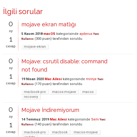
İlgili sorular
0
mojave ekran matlığı
oy
5 Kasım 2018
macOS
kategorisinde
ayderus
Yeni
1
(
300
puan)
tarafından
soruldu
Kullanıcı
cevap
mojave-ekran
0
Mojave: csrutil disable: command
oy
not found
1
19 Nisan 2020
Mac Ailesi
kategorisinde
mrinje
Yeni
cevap
(
170
puan)
tarafından
soruldu
Kullanıcı
macbook-pro
macos-mojave
macos
recovery
0
Mojave İndiremiyorum
oy
14 Temmuz 2019
Mac Ailesi
kategorisinde
Sem
Yeni
1
(
140
puan)
tarafından
soruldu
Kullanıcı
cevap
macbook-pro
macbook
macos-mojave