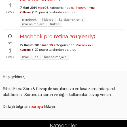
1
7 Mart 2019
macOS
kategorisinde
salihseyyah
Yeni
cevap
(
120
puan)
tarafından
soruldu
Kullanıcı
macbook
f-klavye
karakter-ekleme
macos-mojave
türkçe
0
Macbook pro retina 2013(early)
oy
22 Kasım 2018
macOS
kategorisinde
Macosx
Yeni
1
(
120
puan)
tarafından
soruldu
Kullanıcı
cevap
mac
os
macos-mojave
Hoş geldiniz,
Sihirli Elma Soru & Cevap ile sorularınıza en kısa zamanda yanıt
alabilirsiniz. Sorunuzu sorun ve diğer kullanıcılar cevap versin.
Detaylı bilgi için
buraya
tıklayın.
Kategoriler