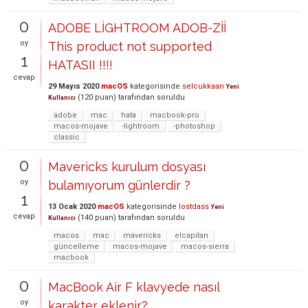
0
ADOBE LİGHTROOM ADOB-Zİİ
oy
This product not supported
1
HATASII !!!!
cevap
29 Mayıs 2020
macOS
kategorisinde
selcukkaan
Yeni
(
120
puan)
tarafından
soruldu
Kullanıcı
adobe
mac
hata
macbook-pro
macos-mojave
-lightroom
-photoshop
classic
0
Mavericks kurulum dosyası
oy
bulamıyorum günlerdir ?
1
13 Ocak 2020
macOS
kategorisinde
lostdass
Yeni
cevap
(
140
puan)
tarafından
soruldu
Kullanıcı
macos
mac
mavericks
elcapitan
güncelleme
macos-mojave
macos-sierra
macbook
0
MacBook Air F klavyede nasıl
oy
karakter eklenir?