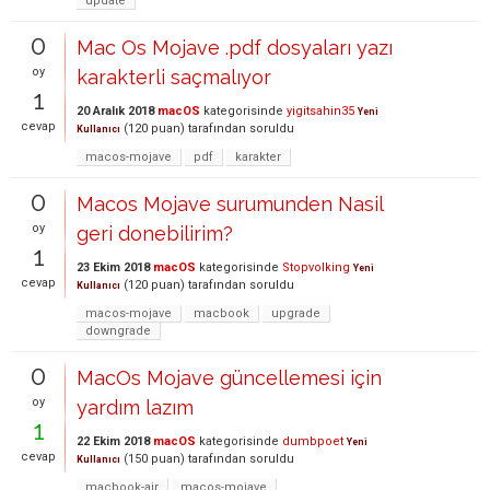
update
0
Mac Os Mojave .pdf dosyaları yazı
oy
karakterli saçmalıyor
1
20 Aralık 2018
macOS
kategorisinde
yigitsahin35
Yeni
cevap
(
120
puan)
tarafından
soruldu
Kullanıcı
macos-mojave
pdf
karakter
0
Macos Mojave surumunden Nasil
oy
geri donebilirim?
1
23 Ekim 2018
macOS
kategorisinde
Stopvolking
Yeni
cevap
(
120
puan)
tarafından
soruldu
Kullanıcı
macos-mojave
macbook
upgrade
downgrade
0
MacOs Mojave güncellemesi için
oy
yardım lazım
1
22 Ekim 2018
macOS
kategorisinde
dumbpoet
Yeni
cevap
(
150
puan)
tarafından
soruldu
Kullanıcı
macbook-air
macos-mojave