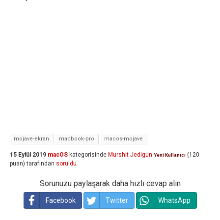
mojave-ekran
macbook-pro
macos-mojave
15 Eylül 2019
macOS
kategorisinde
Murshit Jedigun
(
120
Yeni Kullanıcı
puan)
tarafından
soruldu
Sorunuzu paylaşarak daha hızlı cevap alın
Facebook
Twitter
WhatsApp