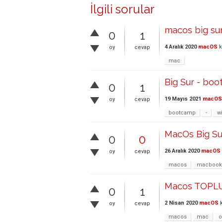
İlgili sorular
macos big sur 
0
1
4 Aralık 2020
macOS
k
oy
cevap
mac
Big Sur - boo
0
1
19 Mayıs 2021
macOS
oy
cevap
bootcamp
-
w
MacOs Big Su
0
0
26 Aralık 2020
macOS
oy
cevap
macos
macbook
Macos TOPL
0
1
2 Nisan 2020
macOS
k
oy
cevap
macos
mac
o