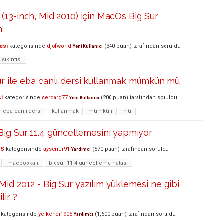
13-inch, Mid 2010) için MacOs Big Sur
m
esi
kategorisinde
djofworld
(
340
puan)
tarafından
soruldu
Yeni Kullanıcı
sıkıntısı
r ile eba canlı dersi kullanmak mümkün mü
si
kategorisinde
serdarg77
(
200
puan)
tarafından
soruldu
Yeni Kullanıcı
r-eba-canlı-dersi
kullanmak
mümkün
mü
ig Sur 11.4 güncellemesini yapmıyor
OS
kategorisinde
aysenur91
(
570
puan)
tarafından
soruldu
Yardımcı
macbookair
bigsur-11-4-güncelleme-hatası
Mid 2012 - Big Sur yazılım yüklemesi ne gibi
lir ?
kategorisinde
yelkenci1905
(
1,600
puan)
tarafından
soruldu
Yardımcı