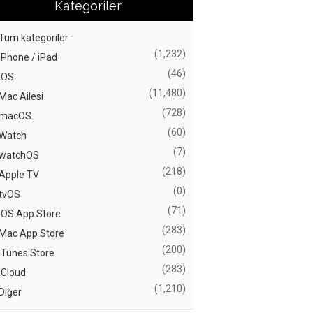
Kategoriler
Tüm kategoriler
(1,232)
iPhone / iPad
(46)
iOS
(11,480)
Mac Ailesi
(728)
macOS
(60)
Watch
(7)
watchOS
(218)
Apple TV
(0)
tvOS
(71)
iOS App Store
(283)
Mac App Store
(200)
iTunes Store
(283)
iCloud
(1,210)
Diğer