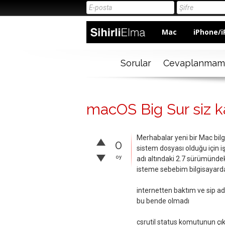
Mac
iPhone/i
Sorular
Cevaplanmam
macOS Big Sur siz ka
Merhabalar yeni bir Mac bi
0
sistem dosyası olduğu için
oy
adı altındaki 2.7 sürümünde
isteme sebebim bilgisayar
internetten baktım ve sip adı
bu bende olmadı
csrutil status komutunun çık