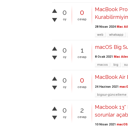
MacBook Pro (
0
0
Kurabilirmiyi
oy
cevap
28 Nisan 2024
Mac Ail
web
whatsapp
macOS Big Su
0
1
8 Ocak 2021
Mac Aile
oy
cevap
macos
big
su
MacBook Air B
0
0
24 Haziran 2021
mac
oy
cevap
bigsur-güncelleme
Macbook 13'' 
0
2
sorunlar açabi
oy
cevap
10 Nisan 2021
macOS