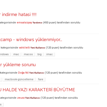
indirme hatasi !!!!
ategorisinde
emsalsizyay
(
450
puan)
tarafından
soruldu
Yardımcı
tcamp - windows yüklenmiyor...
kategorisinde
vahit.telli
(
120
puan)
tarafından
soruldu
Yeni Kullanıcı
indows
mac
macos
big
imac
r yükleme sorunu
kategorisinde
Doğa Nil
(
120
puan)
tarafından
soruldu
Yeni Kullanıcı
macbook-güncelleme
fare
U HALDE YAZI KARAKTERİ BÜYÜTME
ategorisinde
zeusx
(
120
puan)
tarafından
soruldu
Yeni Kullanıcı
s