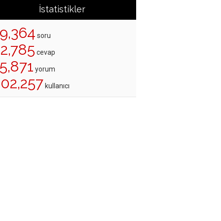
İstatistikler
19,364
soru
22,785
cevap
5,871
yorum
202,257
kullanıcı