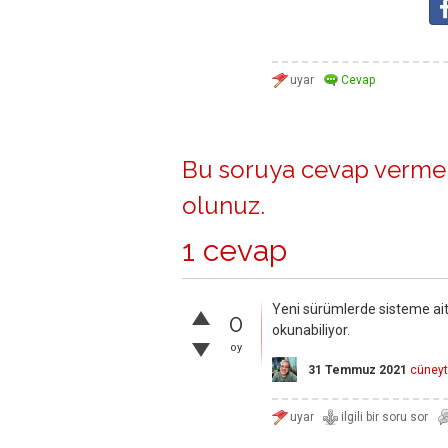
Bu soruya cevap vermek
olunuz
.
1 cevap
Yeni sürümlerde sisteme ait 
0
okunabiliyor.
oy
31 Temmuz 2021
cüneyt