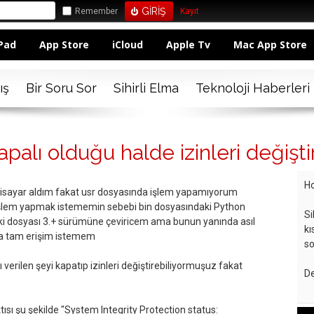
Remember
Kayıt
Pad
App Store
iCloud
Apple Tv
Mac App Store
ış
Bir Soru Sor
Sihirli Elma
Teknoloji Haberleri
palı olduğu halde izinleri değiş
Ho
lgisayar aldım fakat usr dosyasında işlem yapamıyorum
 işlem yapmak istememin sebebi bin dosyasındaki Python
Si
ki dosyası 3.+ sürümüne çeviricem ama bunun yanında asıl
kı
da tam erişim istemem
so
 verilen şeyi kapatıp izinleri değiştirebiliyormuşuz fakat
De
tısı şu şekilde "System Integrity Protection status: