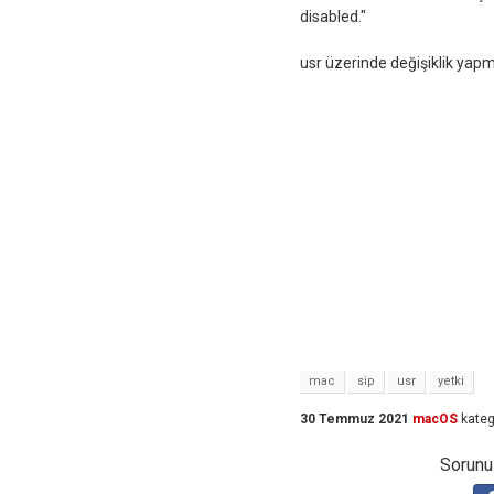
disabled."
usr üzerinde değişiklik yap
mac
sip
usr
yetki
30 Temmuz 2021
macOS
kateg
Sorunuz