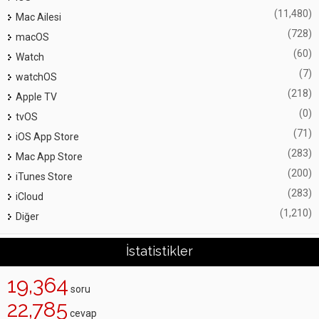
(11,480)
Mac Ailesi
(728)
macOS
(60)
Watch
(7)
watchOS
(218)
Apple TV
(0)
tvOS
(71)
iOS App Store
(283)
Mac App Store
(200)
iTunes Store
(283)
iCloud
(1,210)
Diğer
İstatistikler
19,364
soru
22,785
cevap