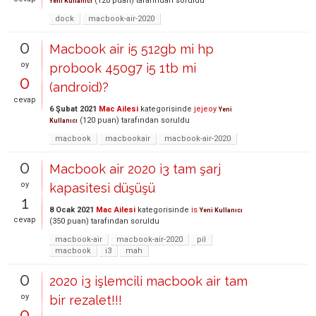
(
120
puan)
tarafından
soruldu
Yeni Kullanıcı
dock
macbook-air-2020
0
Macbook air i5 512gb mi hp
oy
probook 450g7 i5 1tb mi
0
(android)?
cevap
6 Şubat 2021
Mac Ailesi
kategorisinde
jejeoy
Yeni
(
120
puan)
tarafından
soruldu
Kullanıcı
macbook
macbookair
macbook-air-2020
0
Macbook air 2020 i3 tam şarj
oy
kapasitesi düşüşü
1
8 Ocak 2021
Mac Ailesi
kategorisinde
is
Yeni Kullanıcı
cevap
(
350
puan)
tarafından
soruldu
macbook-air
macbook-air-2020
pil
macbook
i3
mah
0
2020 i3 işlemcili macbook air tam
oy
bir rezalet!!!
0