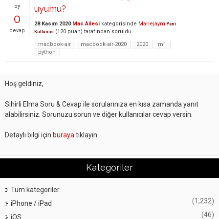
oy
uyumu?
0
28 Kasım 2020
Mac Ailesi
kategorisinde
Mariejaym
Yeni
cevap
(
120
puan)
tarafından
soruldu
Kullanıcı
macbook-air
macbook-air-2020
2020
m1
python
Hoş geldiniz,
Sihirli Elma Soru & Cevap ile sorularınıza en kısa zamanda yanıt
alabilirsiniz. Sorunuzu sorun ve diğer kullanıcılar cevap versin.
Detaylı bilgi için
buraya
tıklayın.
Kategoriler
Tüm kategoriler
(1,232)
iPhone / iPad
(46)
iOS