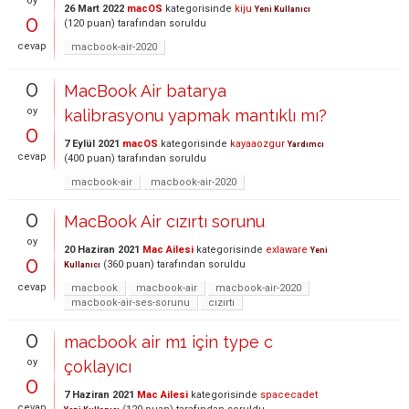
oy
26 Mart 2022
macOS
kategorisinde
kiju
Yeni Kullanıcı
0
(
120
puan)
tarafından
soruldu
cevap
macbook-air-2020
0
MacBook Air batarya
oy
kalibrasyonu yapmak mantıklı mı?
0
7 Eylül 2021
macOS
kategorisinde
kayaaozgur
Yardımcı
cevap
(
400
puan)
tarafından
soruldu
macbook-air
macbook-air-2020
0
MacBook Air cızırtı sorunu
oy
20 Haziran 2021
Mac Ailesi
kategorisinde
exlaware
Yeni
0
(
360
puan)
tarafından
soruldu
Kullanıcı
cevap
macbook
macbook-air
macbook-air-2020
macbook-air-ses-sorunu
cızırtı
0
macbook air m1 için type c
oy
çoklayıcı
0
7 Haziran 2021
Mac Ailesi
kategorisinde
spacecadet
cevap