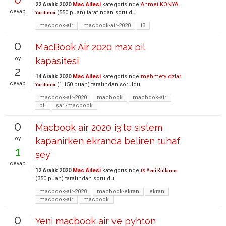
22 Aralık 2020
Mac Ailesi
kategorisinde
Ahmet KONYA
cevap
(
550
puan)
tarafından
soruldu
Yardımcı
macbook-air
macbook-air-2020
i3
0
MacBook Air 2020 max pil
oy
kapasitesi
2
14 Aralık 2020
Mac Ailesi
kategorisinde
mehmetyldzlar
cevap
(
1,150
puan)
tarafından
soruldu
Yardımcı
macbook-air-2020
macbook
macbook-air
pil
şarj-macbook
0
Macbook air 2020 i3'te sistem
oy
kapanirken ekranda beliren tuhaf
1
şey
cevap
12 Aralık 2020
Mac Ailesi
kategorisinde
is
Yeni Kullanıcı
(
350
puan)
tarafından
soruldu
macbook-air-2020
macbook-ekran
ekran
macbook-air
macbook
0
Yeni macbook air ve pyhton