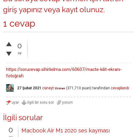
giriş yapınız
veya
kayıt olunuz
.
1 cevap
0
oy
https://sorucevap.sihirlielma.com/60607/macte-kilit-ekranı-
fotoğrafı
27 Şubat 2021
cüneyt
(
371,710
puan)
tarafından
cevaplandı
Uzman
İlgili sorular
0
Macbook Air M1 2020 ses kayması