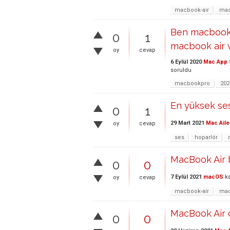
macbook-air
mac
Ben macbook 
0
1
macbook air v
oy
cevap
6 Eylül 2020
Mac App 
soruldu
macbookpro
202
En yüksek ses
0
1
29 Mart 2021
Mac Aile
oy
cevap
ses
hoparlör
MacBook Air 
0
0
7 Eylül 2021
macOS
ka
oy
cevap
macbook-air
mac
MacBook Air c
0
0