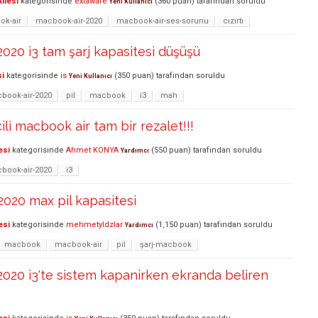
ilesi
kategorisinde
exlaware
(
360
puan)
tarafından
soruldu
Yeni Kullanıcı
k-air
macbook-air-2020
macbook-air-ses-sorunu
cızırtı
020 i3 tam şarj kapasitesi düşüşü
si
kategorisinde
is
(
350
puan)
tarafından
soruldu
Yeni Kullanıcı
book-air-2020
pil
macbook
i3
mah
ili macbook air tam bir rezalet!!!
esi
kategorisinde
Ahmet KONYA
(
550
puan)
tarafından
soruldu
Yardımcı
book-air-2020
i3
020 max pil kapasitesi
esi
kategorisinde
mehmetyldzlar
(
1,150
puan)
tarafından
soruldu
Yardımcı
macbook
macbook-air
pil
şarj-macbook
020 i3'te sistem kapanirken ekranda beliren