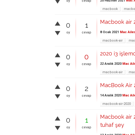
20 Haziran 2021
Mac A
oy
cevap
macbook
macboo
Macbook air 2
0
1
8 Ocak 2021
Mac Aile
oy
cevap
macbook-air
mac
2020 i3 işlemc
0
0
22 Aralık 2020
Mac Ail
oy
cevap
macbook-air
mac
MacBook Air 2
0
2
14 Aralık 2020
Mac Ail
oy
cevap
macbook-air-2020
Macbook air 2
0
1
tuhaf şey
oy
cevap