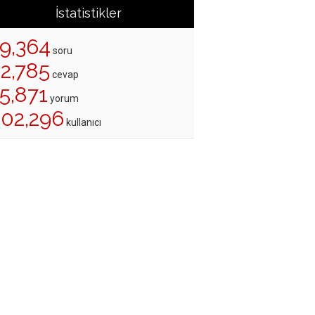
İstatistikler
19,364
soru
22,785
cevap
5,871
yorum
202,296
kullanıcı