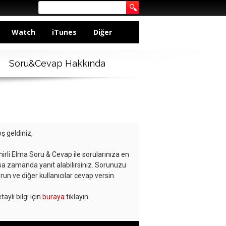
Watch
iTunes
Diğer
Soru&Cevap Hakkında
ş geldiniz,
hirli Elma Soru & Cevap ile sorularınıza en
sa zamanda yanıt alabilirsiniz. Sorunuzu
run ve diğer kullanıcılar cevap versin.
taylı bilgi için
buraya
tıklayın.