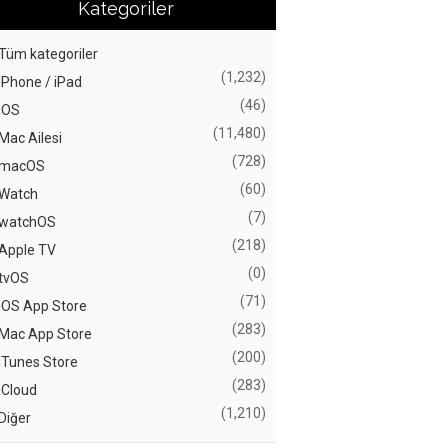
Kategoriler
Tüm kategoriler
(1,232)
iPhone / iPad
(46)
iOS
(11,480)
Mac Ailesi
(728)
macOS
(60)
Watch
(7)
watchOS
(218)
Apple TV
(0)
tvOS
(71)
iOS App Store
(283)
Mac App Store
(200)
iTunes Store
(283)
iCloud
(1,210)
Diğer