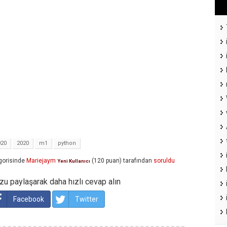
020
2020
m1
python
gorisinde
Mariejaym
(
120
puan)
tarafından
soruldu
Yeni Kullanıcı
u paylaşarak daha hızlı cevap alın
Facebook
Twitter