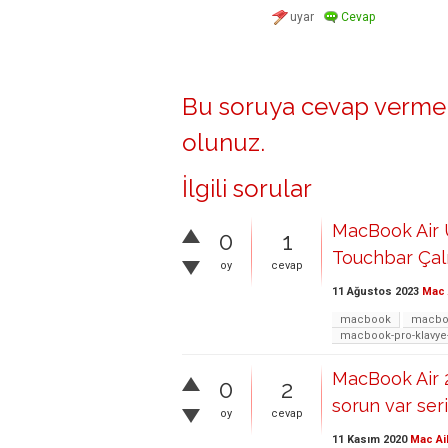
Bu soruya cevap vermek
olunuz
.
İlgili sorular
MacBook Air
0
1
Touchbar Çal
oy
cevap
11 Ağustos 2023
Mac 
macbook
macboo
macbook-pro-klavye
MacBook Air 2
0
2
sorun var seri
oy
cevap
11 Kasım 2020
Mac Ai