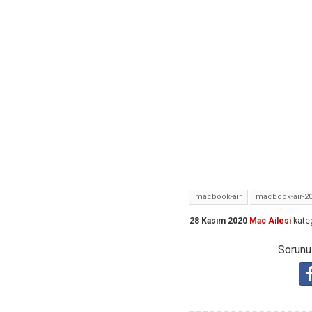
macbook-air
macbook-air-2
28 Kasım 2020
Mac Ailesi
kate
Sorunuz