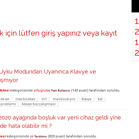
 için lütfen
giriş yapınız
veya
kayıt
1
 Uyku Modundan Uyanınca Klavye ve
ışmıyor
Ailesi
kategorisinde
ertugrulay
(
140
puan)
tarafından
soruldu
Yeni Kullanıcı
k-air
macbookair
m1
macbook-pro
klavye
kal
-problemi
klavye-tuş-çalışmıyor
020 ayağında boşluk var yeni cihaz geldi yine
de hata olabilir mi ?
lesi
kategorisinde
ys
(
820
puan)
tarafından
soruldu
Yardımcı