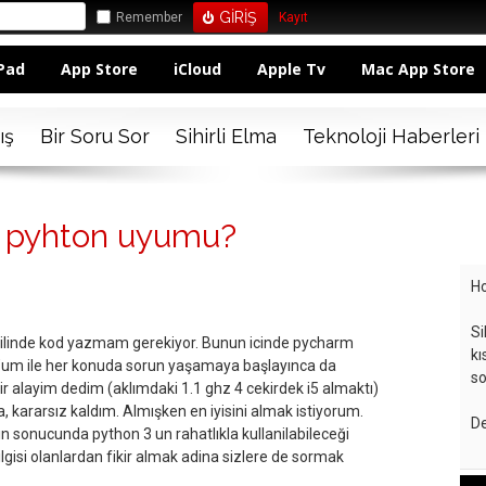
Remember
Kayıt
Pad
App Store
iCloud
Apple Tv
Mac App Store
ış
Bir Soru Sor
Sihirli Elma
Teknoloji Haberleri
e pyhton uyumu?
Ho
Si
 dilinde kod yazmam gerekiyor. Bunun icinde pycharm
kı
’um ile her konuda sorun yaşamaya başlayınca da
so
r alayim dedim (aklımdaki 1.1 ghz 4 cekirdek i5 almaktı)
 kararsız kaldım. Almışken en iyisini almak istiyorum.
De
n sonucunda python 3 un rahatlıkla kullanilabileceği
lgisi olanlardan fikir almak adina sizlere de sormak