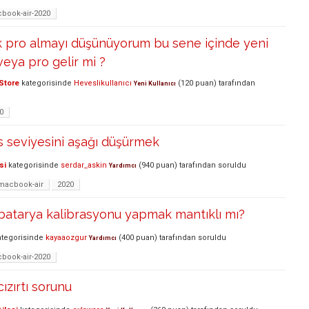
book-air-2020
pro almayı düşünüyorum bu sene içinde yeni
eya pro gelir mi ?
Store
kategorisinde
Heveslikullanıcı
(
120
puan)
tarafından
Yeni Kullanıcı
0
 seviyesini aşağı düşürmek
si
kategorisinde
serdar_askin
(
940
puan)
tarafından
soruldu
Yardımcı
macbook-air
2020
batarya kalibrasyonu yapmak mantıklı mı?
tegorisinde
kayaaozgur
(
400
puan)
tarafından
soruldu
Yardımcı
book-air-2020
ızırtı sorunu