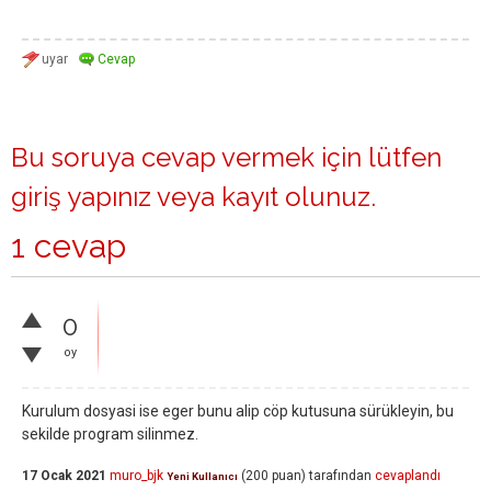
Bu soruya cevap vermek için lütfen
giriş yapınız
veya
kayıt olunuz
.
1 cevap
0
oy
Kurulum dosyasi ise eger bunu alip cöp kutusuna sürükleyin, bu
sekilde program silinmez.
17 Ocak 2021
muro_bjk
(
200
puan)
tarafından
cevaplandı
Yeni Kullanıcı