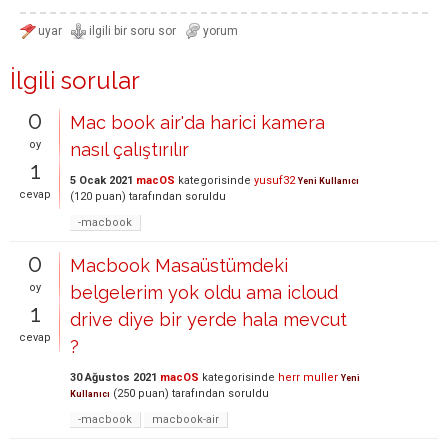
İlgili sorular
0
Mac book air'da harici kamera
oy
nasıl çalıştırılır
1
5 Ocak 2021
macOS
kategorisinde
yusuf32
Yeni Kullanıcı
cevap
(
120
puan)
tarafından
soruldu
-macbook
0
Macbook Masaüstümdeki
oy
belgelerim yok oldu ama icloud
1
drive diye bir yerde hala mevcut
cevap
?
30 Ağustos 2021
macOS
kategorisinde
herr muller
Yeni
(
250
puan)
tarafından
soruldu
Kullanıcı
-macbook
macbook-air