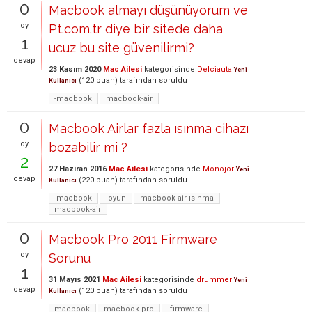
0
Macbook almayı düşünüyorum ve
oy
Pt.com.tr diye bir sitede daha
1
ucuz bu site güvenilirmi?
cevap
23 Kasım 2020
Mac Ailesi
kategorisinde
Delciauta
Yeni
(
120
puan)
tarafından
soruldu
Kullanıcı
-macbook
macbook-air
0
Macbook Airlar fazla ısınma cihazı
oy
bozabilir mi ?
2
27 Haziran 2016
Mac Ailesi
kategorisinde
Monojor
Yeni
cevap
(
220
puan)
tarafından
soruldu
Kullanıcı
-macbook
-oyun
macbook-air-ısınma
macbook-air
0
Macbook Pro 2011 Firmware
oy
Sorunu
1
31 Mayıs 2021
Mac Ailesi
kategorisinde
drummer
Yeni
cevap
(
120
puan)
tarafından
soruldu
Kullanıcı
macbook
macbook-pro
-firmware