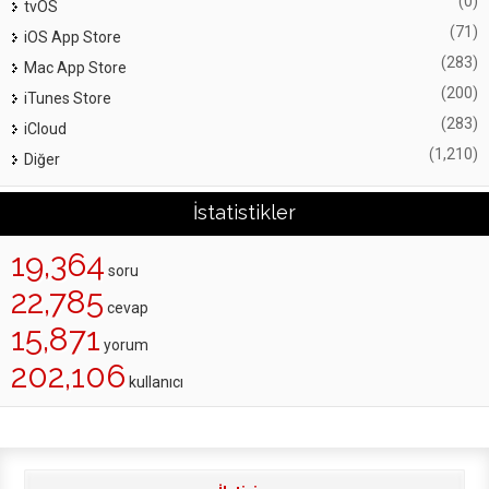
(0)
tvOS
(71)
iOS App Store
(283)
Mac App Store
(200)
iTunes Store
(283)
iCloud
(1,210)
Diğer
İstatistikler
19,364
soru
22,785
cevap
15,871
yorum
202,106
kullanıcı