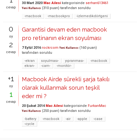
30 Mart 2020
Mac Ailesi
kategorisinde
serhan613461
cevap
(
310
puan)
tarafından
soruldu
Yeni Kullanıcı
-macbook
-macbookpro
-izlemedikdörtgeni
0
Garantisi devam eden macbook
oy
pro retinanın ekran soyulması
2
7 Eylül 2016
rockrcom
(
160
puan)
Yeni Kullanıcı
cevap
tarafından
soruldu
-ekran
soyulması-
yıpranması-
-macbook
ekran-
-cam-
-monitör-
+1
Macbook Airde sürekli şarja takılı
oy
olarak kullanmak sorun teşkil
1
eder mi ?
cevap
20 Şubat 2014
Mac Ailesi
kategorisinde
FurkanMac
(
250
puan)
tarafından
soruldu
Yeni Kullanıcı
-battery
-macbook
-air
-apple
-case
-cycle