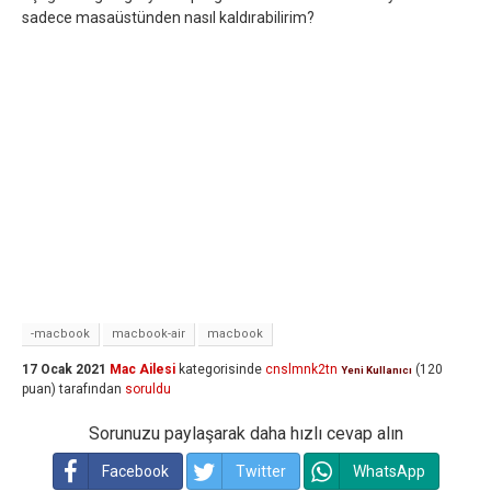
sadece masaüstünden nasıl kaldırabilirim?
-macbook
macbook-air
macbook
17 Ocak 2021
Mac Ailesi
kategorisinde
cnslmnk2tn
(
120
Yeni Kullanıcı
puan)
tarafından
soruldu
Sorunuzu paylaşarak daha hızlı cevap alın
Facebook
Twitter
WhatsApp