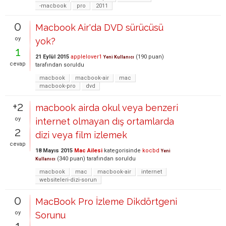
-macbook
pro
2011
0
Macbook Air'da DVD sürücüsü
oy
yok?
1
21 Eylül 2015
applelover1
(
190
puan)
Yeni Kullanıcı
cevap
tarafından
soruldu
macbook
macbook-air
mac
macbook-pro
dvd
+2
macbook airda okul veya benzeri
oy
internet olmayan dış ortamlarda
2
dizi veya film izlemek
cevap
18 Mayıs 2015
Mac Ailesi
kategorisinde
kocbd
Yeni
(
340
puan)
tarafından
soruldu
Kullanıcı
macbook
mac
macbook-air
internet
websiteleri-dizi-sorun
0
MacBook Pro İzleme Dikdörtgeni
oy
Sorunu
1