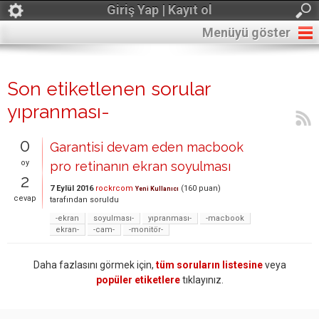
Giriş Yap | Kayıt ol
Menüyü göster
Son etiketlenen sorular
yıpranması-
0
Garantisi devam eden macbook
oy
pro retinanın ekran soyulması
2
7 Eylül 2016
rockrcom
(
160
puan)
Yeni Kullanıcı
cevap
tarafından
soruldu
-ekran
soyulması-
yıpranması-
-macbook
ekran-
-cam-
-monitör-
Daha fazlasını görmek için,
tüm soruların listesine
veya
popüler etiketlere
tıklayınız.