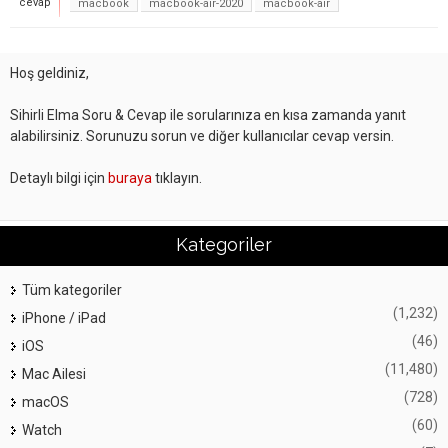
cevap
macbook
macbook-air-2020
macbook-air
Hoş geldiniz,
Sihirli Elma Soru & Cevap ile sorularınıza en kısa zamanda yanıt
alabilirsiniz. Sorunuzu sorun ve diğer kullanıcılar cevap versin.
Detaylı bilgi için
buraya
tıklayın.
Kategoriler
Tüm kategoriler
(1,232)
iPhone / iPad
(46)
iOS
(11,480)
Mac Ailesi
(728)
macOS
(60)
Watch