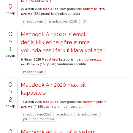
0
22 Aralık 2020
Mac Ailesi
kategorisinde
Ahmet KONYA
cevap
(
550
puan)
tarafından
soruldu
Yardımcı
macbook-air
macbook-air-2020
i3
0
Macbook Air 2020 İşlemci
oy
değişikliklerine göre ısınma
1
yolunda nasıl farklılıklara yol açar.
cevap
6 Nisan 2020
Mac Ailesi
kategorisinde
c.donmezzz
(
150
puan)
tarafından
soruldu
Yeni Kullanıcı
macbook-air
0
MacBook Air 2020 max pil
oy
kapasitesi
2
14 Aralık 2020
Mac Ailesi
kategorisinde
mehmetyldzlar
cevap
(
1,150
puan)
tarafından
soruldu
Yardımcı
macbook-air-2020
macbook
macbook-air
pil
şarj-macbook
0
Macbook air 2020 i3'te sistem