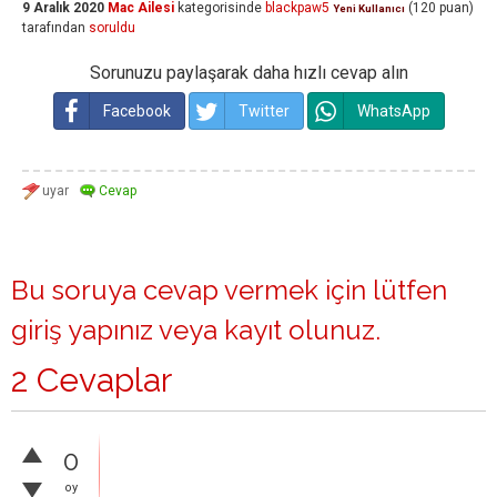
9 Aralık 2020
Mac Ailesi
kategorisinde
blackpaw5
(
120
puan)
Yeni Kullanıcı
tarafından
soruldu
Sorunuzu paylaşarak daha hızlı cevap alın
Facebook
Twitter
WhatsApp
Bu soruya cevap vermek için lütfen
giriş yapınız
veya
kayıt olunuz
.
2 Cevaplar
0
oy