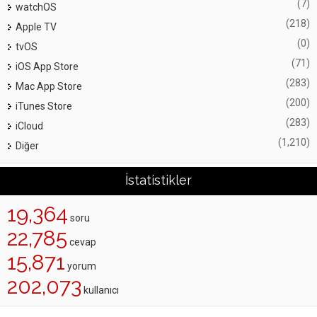
(7)
watchOS
(218)
Apple TV
(0)
tvOS
(71)
iOS App Store
(283)
Mac App Store
(200)
iTunes Store
(283)
iCloud
(1,210)
Diğer
İstatistikler
19,364
soru
22,785
cevap
15,871
yorum
202,073
kullanıcı