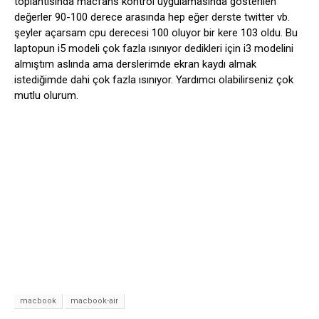
toplantısında macfans kontrol uygulamasında gösterilen
değerler 90-100 derece arasında hep eğer derste twitter vb.
şeyler açarsam cpu derecesi 100 oluyor bir kere 103 oldu. Bu
laptopun i5 modeli çok fazla ısınıyor dedikleri için i3 modelini
almıştım aslında ama derslerimde ekran kaydı almak
istediğimde dahi çok fazla ısınıyor. Yardımcı olabilirseniz çok
mutlu olurum.
macbook
macbook-air