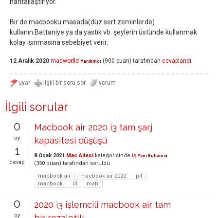
hantallaştırıyor.
Bir de macbooku masada(düz sert zeminlerde)
kullanın.Battaniye ya da yastık vb. şeylerin üstünde kullanmak
kolay ısınmasına sebebiyet verir.
12 Aralık 2020
madworlld
(
900
puan)
tarafından
cevaplandı
Yardımcı
İlgili sorular
0
Macbook air 2020 i3 tam şarj
oy
kapasitesi düşüşü
1
8 Ocak 2021
Mac Ailesi
kategorisinde
is
Yeni Kullanıcı
cevap
(
350
puan)
tarafından
soruldu
macbook-air
macbook-air-2020
pil
macbook
i3
mah
0
2020 i3 işlemcili macbook air tam
oy
bir rezalet!!!