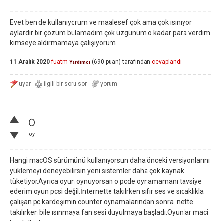
Evet ben de kullanıyorum ve maalesef çok ama çok ısınıyor
aylardır bir çözüm bulamadım çok üzgünüm o kadar para verdim
kimseye aldırmamaya çalışıyorum
11 Aralık 2020
fuatm
(
690
puan)
tarafından
cevaplandı
Yardımcı
0
oy
Hangi macOS sürümünü kullanıyorsun daha önceki versiyonlarını
yüklemeyi deneyebilirsin yeni sistemler daha çok kaynak
tüketiyor.Ayrıca oyun oynuyorsan o pcde oynamamanı tavsiye
ederim oyun pcsi değil.İnternette takılrken sıfır ses ve sıcaklıkla
çalışan pc kardeşimin counter oynamalarından sonra nette
takılırken bile ısınmaya fan sesi duyulmaya başladı.Oyunlar maci