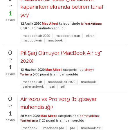
oy
kapanirken ekranda beliren tuhaf
1
şey
cevap
12 Aralık 2020
Mac Ailesi
kategorisinde
is
Yeni Kullanıcı
(
350
puan)
tarafından
soruldu
macbook-air-2020
macbook-ekran
ekran
macbook-air
macbook
0
Pil Şarj Olmuyor (MacBook Air 13''
oy
2020)
1
13 Haziran 2020
Mac Ailesi
kategorisinde
sheyn
cevap
(
400
puan)
tarafından
soruldu
Yardımcı
macbook-air
macbook-air-2020
macbook
şarj-macbook
şarj
pil
0
Air 2020 vs Pro 2019 (bilgisayar
oy
mühendisliği)
1
28 Mart 2020
Mac Ailesi
kategorisinde
dcmavideniz
cevap
(
120
puan)
tarafından
soruldu
Yeni Kullanıcı
macbook
macbook-pro
pro
macbook-air