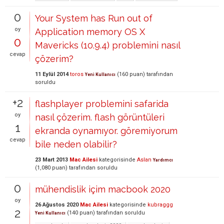
0
Your System has Run out of
oy
Application memory OS X
0
Mavericks (10.9.4) problemini nasıl
cevap
çözerim?
11 Eylül 2014
toros
(
160
puan)
tarafından
Yeni Kullanıcı
soruldu
+2
flashplayer problemini safarida
oy
nasıl çözerim. flash görüntüleri
1
ekranda oynamıyor. göremiyorum
cevap
bile neden olabilir?
23 Mart 2013
Mac Ailesi
kategorisinde
Aslan
Yardımcı
(
1,080
puan)
tarafından
soruldu
0
mühendislik içim macbook 2020
oy
26 Ağustos 2020
Mac Ailesi
kategorisinde
kubraggg
2
(
140
puan)
tarafından
soruldu
Yeni Kullanıcı