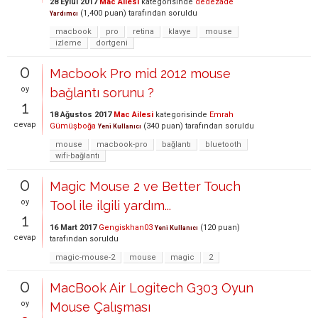
28 Eylül 2017
Mac Ailesi
kategorisinde
dedezade
(
1,400
puan)
tarafından
soruldu
Yardımcı
macbook
pro
retina
klavye
mouse
izleme
dortgeni
0
Macbook Pro mid 2012 mouse
oy
bağlantı sorunu ?
1
18 Ağustos 2017
Mac Ailesi
kategorisinde
Emrah
cevap
Gümüşboğa
(
340
puan)
tarafından
soruldu
Yeni Kullanıcı
mouse
macbook-pro
bağlantı
bluetooth
wifi-bağlantı
0
Magic Mouse 2 ve Better Touch
oy
Tool ile ilgili yardım...
1
16 Mart 2017
Gengiskhan03
(
120
puan)
Yeni Kullanıcı
cevap
tarafından
soruldu
magic-mouse-2
mouse
magic
2
0
MacBook Air Logitech G303 Oyun
oy
Mouse Çalışması