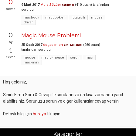
0
9 Mart 2017
MuratSözüer
(
410
puan)
tarafından
Yardımcı
cevap
soruldu
macbook
macbook-air
logitech
mouse
driver
0
Magic Mouse Problemi
oy
25 Ocak 2017
dogaozmen
(
260
puan)
Yeni Kullanıcı
1
tarafından
soruldu
cevap
mouse
magic-mouse
sorun
mac
mac-mini
Hoş geldiniz,
Sihirli Elma Soru & Cevap ile sorularınıza en kısa zamanda yanıt
alabilirsiniz. Sorunuzu sorun ve diğer kullanıcılar cevap versin.
Detaylı bilgi için
buraya
tıklayın.
Kategoriler