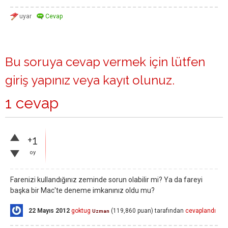
Bu soruya cevap vermek için lütfen
giriş yapınız
veya
kayıt olunuz
.
1 cevap
+1
oy
Farenizi kullandığınız zeminde sorun olabilir mi? Ya da fareyi
başka bir Mac'te deneme imkanınız oldu mu?
22 Mayıs 2012
goktug
(
119,860
puan)
tarafından
cevaplandı
Uzman