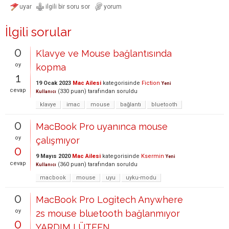
İlgili sorular
0
Klavye ve Mouse bağlantısında
oy
kopma
1
19 Ocak 2023
Mac Ailesi
kategorisinde
Fiction
Yeni
cevap
(
330
puan)
tarafından
soruldu
Kullanıcı
klavye
imac
mouse
bağlantı
bluetooth
0
MacBook Pro uyanınca mouse
oy
çalışmıyor
0
9 Mayıs 2020
Mac Ailesi
kategorisinde
Ksermin
Yeni
cevap
(
360
puan)
tarafından
soruldu
Kullanıcı
macbook
mouse
uyu
uyku-modu
0
MacBook Pro Logitech Anywhere
oy
2s mouse bluetooth bağlanmıyor
0
YARDIM LÜTFEN