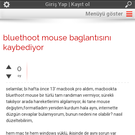
Giriş Yap | Kayıt ol
Menüyü göster
bluethoot mouse baglantısını
kaybediyor
0
oy
selamlar, bi hafta önce 13' macbook pro aldım, macbookta
bluethoot mouse bir türlü tam randıman vermiyor, sürekli
takılıyor arada hareketlerimi algılamıyor, iki tane mouse
değiştim,formatladım yeniden kurdum hala aynı, internette
düzgün cevaplar bulamıyorum, bunun nedeni ne olabilir? nasıl
düzeltebilirim,
hem mac te hem windows yüklü, ikisinde de aynı sorun var