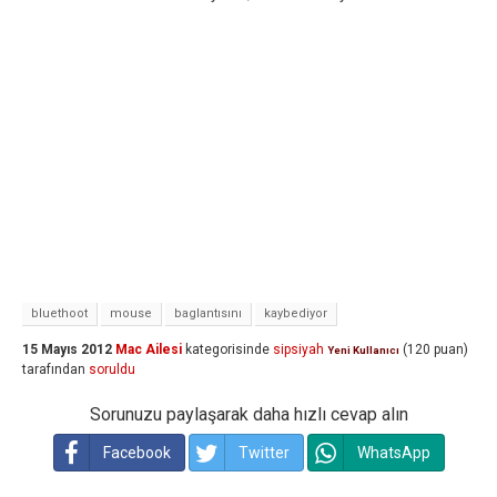
bluethoot
mouse
baglantısını
kaybediyor
15 Mayıs 2012
Mac Ailesi
kategorisinde
sipsiyah
(
120
puan)
Yeni Kullanıcı
tarafından
soruldu
Sorunuzu paylaşarak daha hızlı cevap alın
Facebook
Twitter
WhatsApp