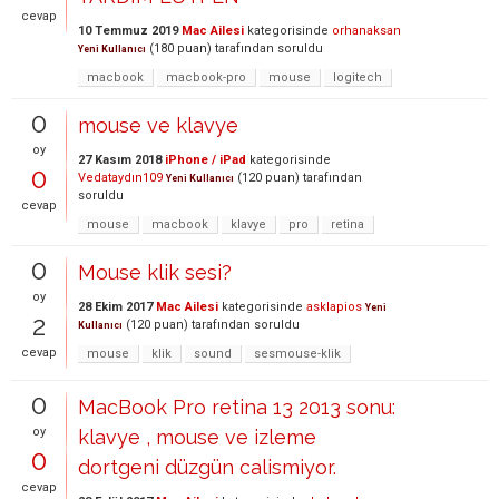
cevap
10 Temmuz 2019
Mac Ailesi
kategorisinde
orhanaksan
(
180
puan)
tarafından
soruldu
Yeni Kullanıcı
macbook
macbook-pro
mouse
logitech
0
mouse ve klavye
oy
27 Kasım 2018
iPhone / iPad
kategorisinde
0
Vedataydın109
(
120
puan)
tarafından
Yeni Kullanıcı
soruldu
cevap
mouse
macbook
klavye
pro
retina
0
Mouse klik sesi?
oy
28 Ekim 2017
Mac Ailesi
kategorisinde
asklapios
Yeni
2
(
120
puan)
tarafından
soruldu
Kullanıcı
cevap
mouse
klik
sound
sesmouse-klik
0
MacBook Pro retina 13 2013 sonu:
oy
klavye , mouse ve izleme
0
dortgeni düzgün calismiyor.
cevap