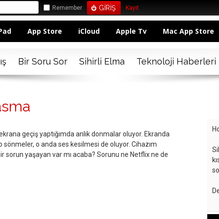
Remember
Kayıt
Pad
App Store
iCloud
Apple Tv
Mac App Store
ış
Bir Soru Sor
Sihirli Elma
Teknoloji Haberleri
kasma
Ho
m ekrana geçiş yaptığımda anlık donmalar oluyor. Ekranda
nıp sönmeler, o anda ses kesilmesi de oluyor. Cihazım
Si
r sorun yaşayan var mı acaba? Sorunu ne Netflix ne de
kı
so
De