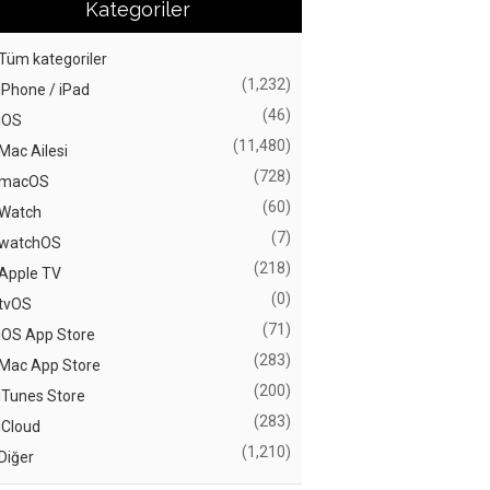
Kategoriler
Tüm kategoriler
(1,232)
iPhone / iPad
(46)
iOS
(11,480)
Mac Ailesi
(728)
macOS
(60)
Watch
(7)
watchOS
(218)
Apple TV
(0)
tvOS
(71)
iOS App Store
(283)
Mac App Store
(200)
iTunes Store
(283)
iCloud
(1,210)
Diğer