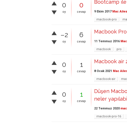
Bootcamp ıle
0
0
9 Ekim 2017
Mac Ailes
oy
cevap
macbook-pro
ma
Macbook Pro
–2
6
11 Temmuz 2016
Mac 
oy
cevap
macbook
pro
Macbook air 2
0
1
8 Ocak 2021
Mac Aile
oy
cevap
macbook-air
mac
Düşen Macboo
0
1
neler yapılabi
oy
cevap
22 Temmuz 2020
ma
macbook-pro-16