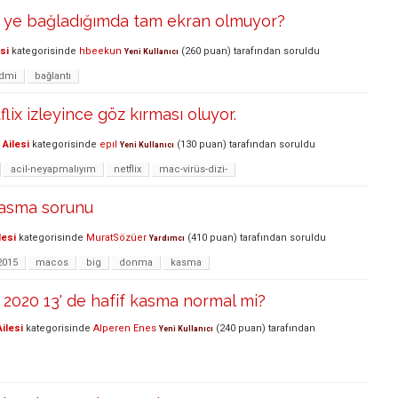
 ye bağladığımda tam ekran olmuyor?
si
kategorisinde
hbeekun
(
260
puan)
tarafından
soruldu
Yeni Kullanıcı
dmi
bağlantı
lix izleyince göz kırması oluyor.
Ailesi
kategorisinde
epıl
(
130
puan)
tarafından
soruldu
Yeni Kullanıcı
acil-neyapmalıyım
netflix
mac-virüs-dizi-
asma sorunu
lesi
kategorisinde
MuratSözüer
(
410
puan)
tarafından
soruldu
Yardımcı
2015
macos
big
donma
kasma
2020 13' de hafif kasma normal mi?
ilesi
kategorisinde
Alperen Enes
(
240
puan)
tarafından
Yeni Kullanıcı