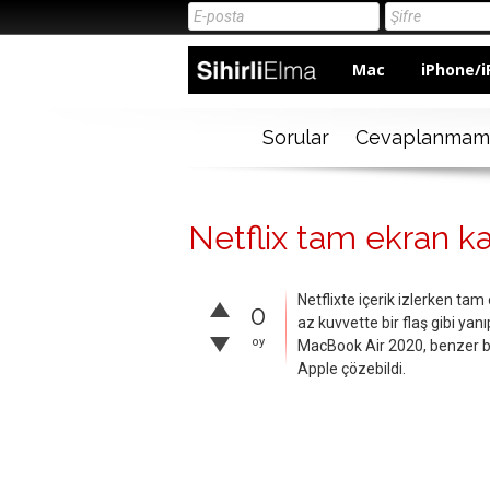
Mac
iPhone/i
Sorular
Cevaplanmam
Netflix tam ekran 
Netflixte içerik izlerken ta
0
az kuvvette bir flaş gibi ya
oy
MacBook Air 2020, benzer bi
Apple çözebildi.