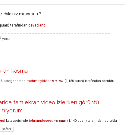
zebildiniz mi sorunu ?
puan)
tarafından
cevaplandı
ekran kasma
OS
kategorisinde
mehmetyldzlar
(
1,150
puan)
tarafından
soruldu
Yardımcı
ride tam ekran video izlerken görüntü
yemiyorum
lesi
kategorisinde
johnappleseed
(
1,140
puan)
tarafından
soruldu
Yardımcı
safari