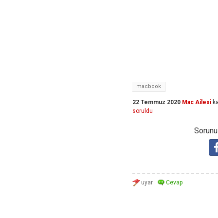
macbook
22 Temmuz 2020
Mac Ailesi
ka
soruldu
Sorunuz