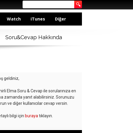
Watch
iTunes
Diğer
Soru&Cevap Hakkında
ş geldiniz,
hirli Elma Soru & Cevap ile sorularınıza en
sa zamanda yanıt alabilirsiniz. Sorunuzu
run ve diğer kullanıcılar cevap versin.
taylı bilgi için
buraya
tıklayın.