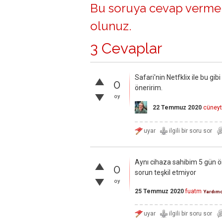
Bu soruya cevap vermek
olunuz
.
3 Cevaplar
Safari'nin Netfklix ile bu gi
0
öneririm.
oy
22 Temmuz 2020
cüneyt
Aynı cihaza sahibim 5 gün ö
0
sorun teşkil etmiyor
oy
25 Temmuz 2020
fuatm
Yardımc