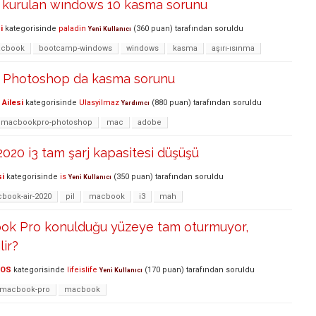
 kurulan wındows 10 kasma sorunu
i
kategorisinde
paladin
(
360
puan)
tarafından
soruldu
Yeni Kullanıcı
cbook
bootcamp-windows
windows
kasma
aşırı-ısınma
 Photoshop da kasma sorunu
Ailesi
kategorisinde
Ulasyilmaz
(
880
puan)
tarafından
soruldu
Yardımcı
macbookpro-photoshop
mac
adobe
020 i3 tam şarj kapasitesi düşüşü
si
kategorisinde
is
(
350
puan)
tarafından
soruldu
Yeni Kullanıcı
book-air-2020
pil
macbook
i3
mah
k Pro konulduğu yüzeye tam oturmuyor,
lir?
cOS
kategorisinde
lifeislife
(
170
puan)
tarafından
soruldu
Yeni Kullanıcı
macbook-pro
macbook