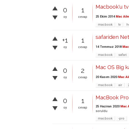
Macbook'u tv
0
1
25 Ekim 2014
Mac Aile
oy
cevap
macbook
tv
h
safariden Netf
+1
1
14 Temmuz 2018
Mac 
oy
cevap
macbook
safari
Mac OS Big k
0
2
20 Kasım 2020
Mac Ai
oy
cevap
macbook
air
MacBook Pro 
0
1
25 Haziran 2020
Mac A
oy
cevap
soruldu
macbook
-pro