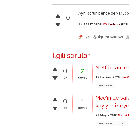
Aynı sorun bende de var , çö
0
19 Kasım 2020
ys
(
820
oy
Yardımcı
İlgili sorular
Netflix tam 
0
2
17 Haziran 2020
mac
oy
cevap
macbook
Mac'imde safa
0
1
kayıyor izle
oy
cevap
21 Mayıs 2018
Mac Ai
macbook
mac