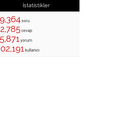
İstatistikler
19,364
soru
22,785
cevap
5,871
yorum
02,191
kullanıcı