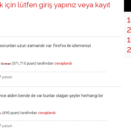
 için lütfen
giriş yapınız
veya
kayıt
1
bi sorunları uzun zamandır var. Firefox ile izlemenizi
2
(
371,710
puan)
tarafından
cevaplandı
Uzman
nce aldım bende de var bunlar olağan şeyler herhangi bir
(
690
puan)
tarafından
cevaplandı
ı