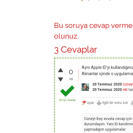
Bu soruya cevap vermek
olunuz
.
3 Cevaplar
Aynı Apple ID'yi kullandığın
0
Alınanlar içinde o uygulam
oy
20 Temmuz 2020
cüney
20 Temmuz 2020
nkt
tar
En İyi Cevap
Cüneyt Bey evvela cevap için 
durumdayım. Yani ID kendimin
yapmadığım uygulamalar.