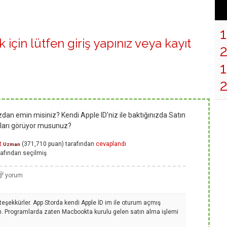
 için lütfen
giriş yapınız
veya
kayıt
1
ızdan emin misiniz? Kendi Apple ID'niz ile baktığınızda Satın
aları görüyor musunuz?
t
(
371,710
puan)
tarafından
cevaplandı
Uzman
afından
seçilmiş
teşekkürler. App Storda kendi Apple İD im ile oturum açmış
. Programlarda zaten Macbookta kurulu gelen satın alma işlemi