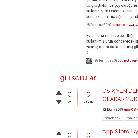
karşılaştıkları bir şey olduğu
kullanmıştım.Ondan olabilir 
bende kullanılmadığını düşün
28 Temmuz 2020
happymoon
Yardımc
Evet, daha önce de belirttiğim 
kullanılmış ürün gönderecek bir
yapmış sonra da iade etmiş gibi
:)
28 Temmuz 2020
cüneyt
Uzman
İlgili sorular
OS X YENİDE
0
0
OLARAK YÜK
oy
cevap
12 Ekim 2019
macOS
k
macbook
maveri
App Store U
0
0