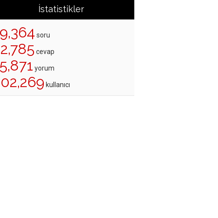
İstatistikler
19,364
soru
22,785
cevap
5,871
yorum
202,269
kullanıcı