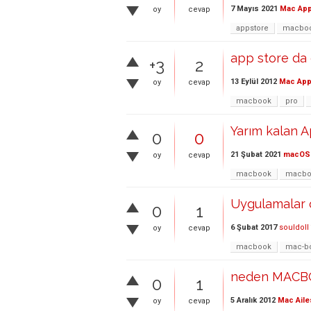
7 Mayıs 2021
Mac App
oy
cevap
appstore
macbo
app store da
+3
2
13 Eylül 2012
Mac App
oy
cevap
macbook
pro
Yarım kalan A
0
0
21 Şubat 2021
macOS
oy
cevap
macbook
macboo
Uygulamalar 
0
1
6 Şubat 2017
souldoll
oy
cevap
macbook
mac-bo
neden MACBO
0
1
5 Aralık 2012
Mac Aile
oy
cevap