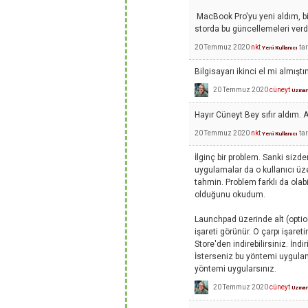
MacBook Pro'yu yeni aldım, b
storda bu güncellemeleri verd
20 Temmuz 2020
nkt
ta
Yeni Kullanıcı
Bilgisayarı ikinci el mi almıştı
20 Temmuz 2020
cüneyt
Uzma
Hayır Cüneyt Bey sıfır aldım. 
20 Temmuz 2020
nkt
ta
Yeni Kullanıcı
İlginç bir problem. Sanki sizde
uygulamalar da o kullanıcı üzer
tahmin. Problem farklı da olab
olduğunu okudum.
Launchpad üzerinde alt (optio
işareti görünür. O çarpı işaret
Store'den indirebilirsiniz. İnd
İsterseniz bu yöntemi uygulama
yöntemi uygularsınız.
20 Temmuz 2020
cüneyt
Uzma