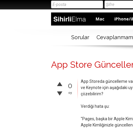
Mac
iPhone/i
Sorular
Cevaplanmam
App Store Güncelle
App Storeda güncelleme va
0
ve Keynote için aşağıdaki uy
oy
çözebilirim?
Verdiği hata şu:
"Pages, başka bir Apple Kimliğ
Apple Kimliğinizle güncellen