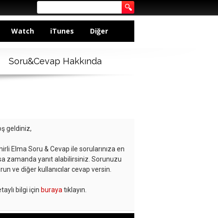
Watch
iTunes
Diğer
Soru&Cevap Hakkında
ş geldiniz,
hirli Elma Soru & Cevap ile sorularınıza en
sa zamanda yanıt alabilirsiniz. Sorunuzu
run ve diğer kullanıcılar cevap versin.
taylı bilgi için
buraya
tıklayın.