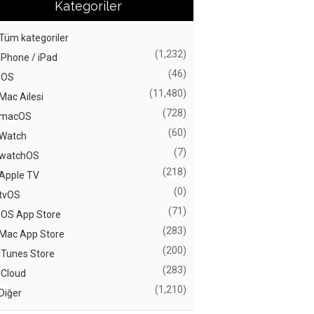
Kategoriler
Tüm kategoriler
(1,232)
iPhone / iPad
(46)
iOS
(11,480)
Mac Ailesi
(728)
macOS
(60)
Watch
(7)
watchOS
(218)
Apple TV
(0)
tvOS
(71)
iOS App Store
(283)
Mac App Store
(200)
iTunes Store
(283)
iCloud
(1,210)
Diğer