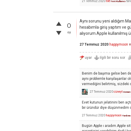
21 Temmuz 2020
nkt
tar
Yeni Kullanıcı
Aynı sorunu yeni aldığım M
0
hesabımla giriş yaptım ve g
oy
alıyorum.Apple kullanılmış 
27 Temmuz 2020
happymoon
Y
Benim de başıma gelse ben de
aynı problemle karşılaşanlar 
vermediğini belirtmiş, sizdeki 
27 Temmuz 2020
cüneyt
Uzman
Evet kutunun jelatinini ben aç
bir üründür diye düşünmedim de
27 Temmuz 2020
happymoon
Yardımc
Bugün Apple ı aradım.Apple sit
garantisini verebilirim dedi.U