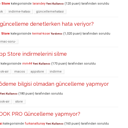
 Store
kategorisinde
larandey
(
120
puan)
tarafından
soruldu
Yeni Kullanıcı
ok
indirme-hatası
güncellemehatasi
 güncelleme denetlerken hata veriyor?
 Store
kategorisinde
kemal-kose
(
1,020
puan)
tarafından
soruldu
Yardımcı
mac-soru-
pp Store indirmelerini silme
kategorisinde
mm44
(
170
puan)
tarafından
soruldu
Yeni Kullanıcı
k-air
macos
appstore
indirme
ödeme bilgisi olmadan güncelleme yapmıyor
(
180
puan)
tarafından
soruldu
Yeni Kullanıcı
ok-air
store
OK PRO Güncelleme yapmıyor?
si
kategorisinde
furkanaltunay
(
160
puan)
tarafından
soruldu
Yeni Kullanıcı