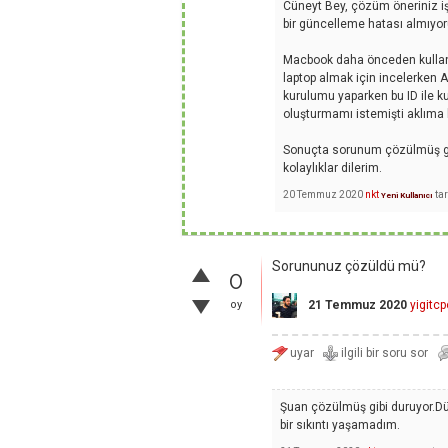
Cüneyt Bey, çözüm öneriniz iş
bir güncelleme hatası almıyo
Macbook daha önceden kullanıl
laptop almak için incelerken 
kurulumu yaparken bu ID ile k
oluşturmamı istemişti aklıma b
Sonuçta sorunum çözülmüş görü
kolaylıklar dilerim.
20 Temmuz 2020
nkt
ta
Yeni Kullanıcı
Sorununuz çözüldü mü?
0
oy
21 Temmuz 2020
yigitcp
Şuan çözülmüş gibi duruyor.Dün
bir sıkıntı yaşamadım.