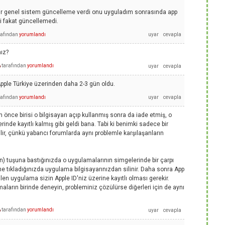
ir genel sistem güncelleme verdi onu uyguladım sonrasında app
i fakat güncellemedi.
rafından
yorumlandı
nız?
tarafından
yorumlandı
n
Apple Türkiye üzerinden daha 2-3 gün oldu.
rafından
yorumlandı
n önce birisi o bilgisayarı açıp kullanmış sonra da iade etmiş, o
inde kayıtlı kalmış gibi geldi bana. Tabi ki benimki sadece bir
ilir, çünkü yabancı forumlarda aynı problemle karşılaşanların
n) tuşuna bastığınızda o uygulamalarının simgelerinde bir çarpı
ine tıkladığınızda uygulama bilgisayarınızdan silinir. Daha sonra App
irilen uygulama sizin Apple ID'niz üzerine kayıtlı olması gerekir.
ların birinde deneyin, probleminiz çözülürse diğerleri için de aynı
tarafından
yorumlandı
n