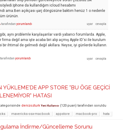
nu söyledi.Iphone da kullandığım icloud hesabımı
dendi ama.Ben açıkçası şarj döngüsüne baktım henüz 1 o nedenle
düm ürünün.
tarafından
yorumlandı
ı
gibi, aynı problemle karşılaşanlar vardı yabancı forumlarda. Apple,
 firma değil ama işte acaba biri alıp açmış Apple ID'si ile kurulum
 bir ihtimal de gelmedi değil akıllara. Neyse, iyi günlerde kullanın.
tarafından
yorumlandı
N YÜKLEME'DE APP STORE "BU ÖGE GEÇİCİ
LENEMİYOR" HATASI
ategorisinde
denizozturk
(
120
puan)
tarafından
soruldu
Yeni Kullanıcı
cks
mavericks-osx-macbook
appstore
macbook-pro
hata
ygulama İndirme/Güncelleme Sorunu