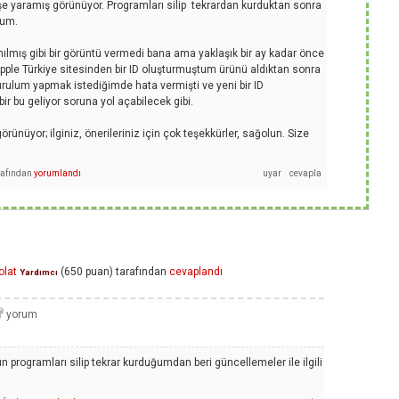
e yaramış görünüyor. Programları silip tekrardan kurduktan sonra
rum.
mış gibi bir görüntü vermedi bana ama yaklaşık bir ay kadar önce
Apple Türkiye sitesinden bir ID oluşturmuştum ürünü aldıktan sonra
urulum yapmak istediğimde hata vermişti ve yeni bir ID
ir bu geliyor soruna yol açabilecek gibi.
nüyor; ilginiz, önerileriniz için çok teşekkürler, sağolun. Size
rafından
yorumlandı
olat
(
650
puan)
tarafından
cevaplandı
Yardımcı
 programları silip tekrar kurduğumdan beri güncellemeler ile ilgili