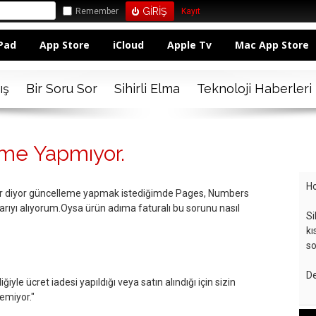
Remember
Kayıt
Pad
App Store
iCloud
Apple Tv
Mac App Store
ış
Bir Soru Sor
Sihirli Elma
Teknoloji Haberleri
me Yapmıyor.
Ho
r diyor güncelleme yapmak istediğimde Pages, Numbers
arıyı alıyorum.Oysa ürün adıma faturalı bu sorunu nasıl
Si
kı
so
De
iyle ücret iadesi yapıldığı veya satın alındığı için sizin
emiyor."