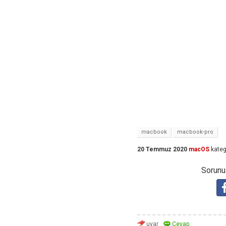
macbook
macbook-pro
20 Temmuz 2020
macOS
kateg
Sorunuz