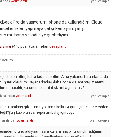
afından
yorumlandı
acBook Pro da yaşıyorum.İphone da kullandığım iCloud
üncellemeleri yapmaya çalışırken aynı uyarıyı
ürün mü bana yolladı diye şüpheliyim
(
440
puan)
tarafından
cevaplandı
ardımcı
 şüphelenirdim, hatta iade ederdim. Ama yabancı forumlarda da
olduğunu okudum. Diğer arkadaş daha önce kullanılmış izlenimi
durum nasıldı, kutunun jelatinini siz mi açmıştınız?
tarafından
yorumlandı
tım.Kullanılmış gibi durmuyor ama belki 14 gün İçinde iade edilen
ğil?Şarj kabloları vs hepsi ambalaj içindeydi
tarafından
yorumlandı
ı
esinden ürünü aldıysam asla kullanılmış bir ürün olmadığının
ygulamaları silip yeniden güncelleyince sorun çözüldü.Sık