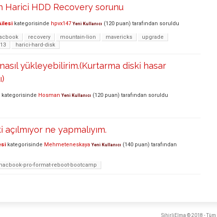
n Harici HDD Recovery sorunu
ilesi
kategorisinde
hpvx147
(
120
puan)
tarafından
soruldu
Yeni Kullanıcı
acbook
recovery
mountain-lion
mavericks
upgrade
-13
harici-hard-disk
nasıl yükleyebilirim.(Kurtarma diski hasar
ı)
kategorisinde
Hosman
(
120
puan)
tarafından
soruldu
Yeni Kullanıcı
i açılmıyor ne yapmalıyım.
esi
kategorisinde
Mehmeteneskaya
(
140
puan)
tarafından
Yeni Kullanıcı
acbook-pro-format-reboot-bootcamp
SihirliElma © 2018 - Tüm 