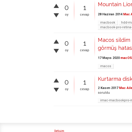
Mountain Lio
0
1
28 Haziran 2014
Mac A
oy
cevap
macbook
hdd-m
macbook-pro-retina
Macos sildim 
0
1
görmüş hatas
oy
cevap
17 Mayıs 2020
macOS
macos
Kurtarma disk
0
1
2 Kasım 2017
Mac Ail
oy
cevap
soruldu
imac-macbookpro-m
İletişim