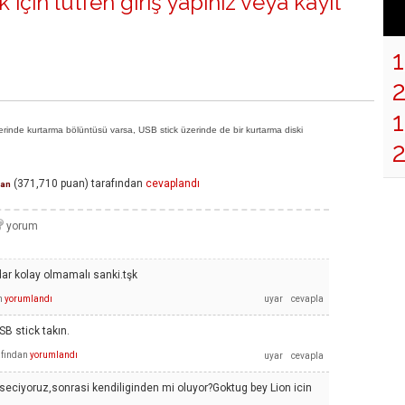
 için lütfen
giriş yapınız
veya
kayıt
1
zerinde kurtarma bölüntüsü varsa, USB stick üzerinde de bir kurtarma diski
(
371,710
puan)
tarafından
cevaplandı
an
ar kolay olmamalı sanki.tşk
n
yorumlandı
SB stick takın.
afından
yorumlandı
i seciyoruz,sonrasi kendiliginden mi oluyor?Goktug bey Lion icin