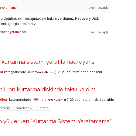
n
yorumlandı
klü değilse, ilk mesajınızdaki linkini verdiğiniz Recovery Disk
 onu çalıştıracaksınız.
afından
yorumlandı
 kurtarma sistemi yaratılamadı uyarısı
si
kategorisinde
Jura
(
120
puan)
tarafından
soruldu
Yeni Kullanıcı
 Lion kurtarma diskinde takılı kaldım.
ilesi
kategorisinde
1994halo
(
120
puan)
tarafından
soruldu
Yeni Kullanıcı
covery
macbook
update
n yüklerken "Kurtarma Sistemi Yaratamama"