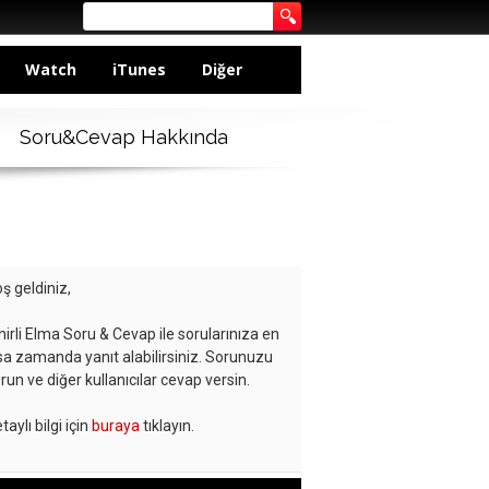
Watch
iTunes
Diğer
Soru&Cevap Hakkında
ş geldiniz,
hirli Elma Soru & Cevap ile sorularınıza en
sa zamanda yanıt alabilirsiniz. Sorunuzu
run ve diğer kullanıcılar cevap versin.
taylı bilgi için
buraya
tıklayın.