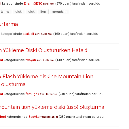
i
kategorisinde
EfraimGENC
(
570
puan)
tarafından
soruldu
Yardımcı
rtarma
diski
disk
lion
mountain
Kurtarma
kategorisinde
ssakizli
(
160
puan)
tarafından
soruldu
Yeni Kullanıcı
 Yükleme Diski Olustururken Hata :(
si
kategorisinde
twoyan
(
140
puan)
tarafından
soruldu
Yeni Kullanıcı
 Flash Yükleme diskine Mountain Lion
 oluşturma.
si
kategorisinde
fethi.gok
(
240
puan)
tarafından
soruldu
Yeni Kullanıcı
untain lion yükleme diski (usb) oluşturma
lesi
kategorisinde
BasAks
(
280
puan)
tarafından
soruldu
Yeni Kullanıcı