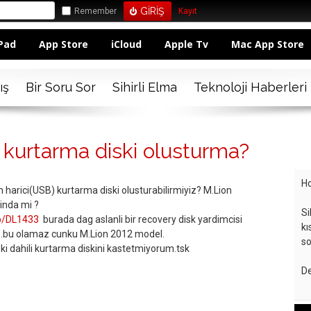
Remember
Kayıt
Pad
App Store
iCloud
Apple Tv
Mac App Store
ış
Bir Soru Sor
Sihirli Elma
Teknoloji Haberleri
i kurtarma diski olusturma?
Ho
in harici(USB) kurtarma diski olusturabilirmiyiz? M.Lion
inda mi ?
Si
kb/DL1433
burada dag aslanli bir recovery disk yardimcisi
kı
11.bu olamaz cunku M.Lion 2012 model.
so
ki dahili kurtarma diskini kastetmiyorum.tsk
De