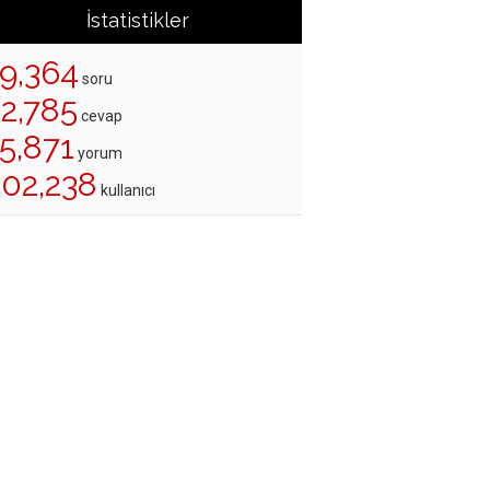
İstatistikler
19,364
soru
22,785
cevap
5,871
yorum
202,238
kullanıcı