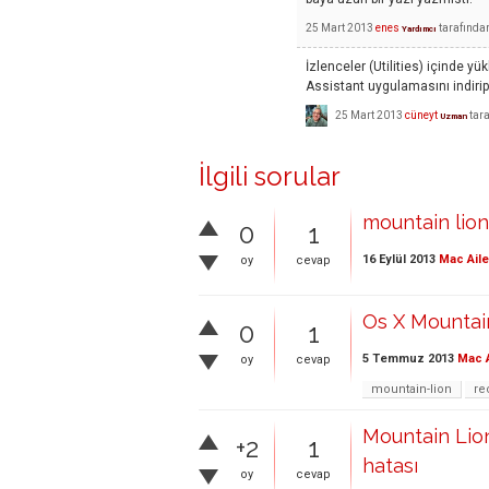
25 Mart 2013
enes
tarafında
Yardımcı
İzlenceler (Utilities) içinde yü
Assistant uygulamasını indirip
25 Mart 2013
cüneyt
tar
Uzman
İlgili sorular
mountain lion
0
1
16 Eylül 2013
Mac Aile
oy
cevap
Os X Mountain
0
1
5 Temmuz 2013
Mac A
oy
cevap
mountain-lion
re
Mountain Lio
+2
1
hatası
oy
cevap