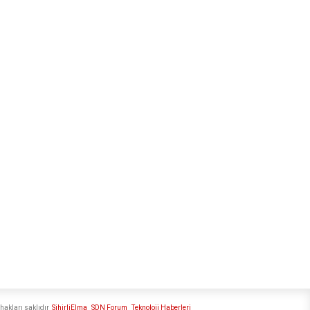
hakları saklıdır
SihirliElma
SDN Forum
Teknoloji Haberleri