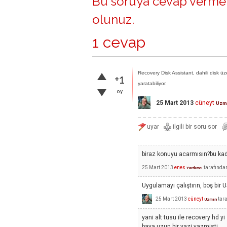
Bu soruya cevap vermek
olunuz
.
1 cevap
Recovery Disk Assistant, dahili disk ü
+1
yaratabiliyor.
oy
25 Mart 2013
cüneyt
Uzm
biraz konuyu acarmısın?bu kad
25 Mart 2013
enes
tarafında
Yardımcı
Uygulamayı çalıştırın, boş bir U
25 Mart 2013
cüneyt
tar
Uzman
yani alt tusu ile recovery hd y
baya uzun bir yazi yazmisti.