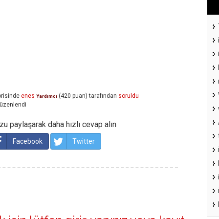
risinde
enes
(
420
puan)
tarafından
soruldu
Yardımcı
üzenlendi
u paylaşarak daha hızlı cevap alın
Facebook
Twitter