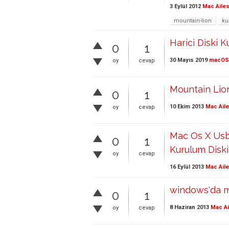
3 Eylül 2012
Mac Ailes
mountain-lion
ku
Harici Diski 
0
1
30 Mayıs 2019
macOS
oy
cevap
Mountain Lion
0
1
10 Ekim 2013
Mac Aile
oy
cevap
Mac Os X Usb
0
1
Kurulum Diski
oy
cevap
16 Eylül 2013
Mac Aile
windows'da mo
0
1
8 Haziran 2013
Mac Ai
oy
cevap