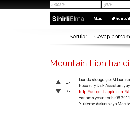
Mac
iPhone/i
Sorular
Cevaplanmam
Mountain Lion haric
Lionda oldugu gibi M.Lion ic
+1
Recovery Disk Assistant yay
oy
http://support.apple.com/
var ama yayin tarihi 08.20
Yükleme diskini veya Mac te