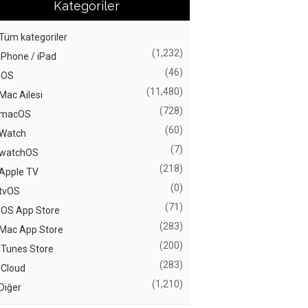
Kategoriler
Tüm kategoriler
(1,232)
iPhone / iPad
(46)
iOS
(11,480)
Mac Ailesi
(728)
macOS
(60)
Watch
(7)
watchOS
(218)
Apple TV
(0)
tvOS
(71)
iOS App Store
(283)
Mac App Store
(200)
iTunes Store
(283)
iCloud
(1,210)
Diğer