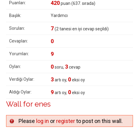
420
Puanları:
puan (
637
. sırada)
Başlık:
Yardımcı
7
Soruları:
(
2
tanesi en iyi cevap seçildi)
0
Cevapları:
9
Yorumları:
0
3
Oyları:
soru,
cevap
3
0
Verdiği Oylar:
artı oy,
eksi oy
9
0
Aldığı Oylar:
artı oy,
eksi oy
Wall for enes
Please
log in
or
register
to post on this wall.