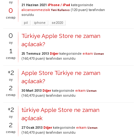
oy
21 Haziran 2021
iPhone / iPad
kategorisinde
0
alicansonmezisik
(
120
puan)
tarafından
Yeni Kullanıcı
soruldu
cevap
pil
iphone
se2020
0
Türkiye Apple Store ne zaman
oy
açılacak?
1
25 Temmuz 2013
Diğer
kategorisinde
erkam
Uzman
cevap
(
160,470
puan)
tarafından
soruldu
+2
Apple Store Türkiye ne zaman
oy
açılacak?
2
30 Mart 2013
Diğer
kategorisinde
erkam
Uzman
cevap
(
160,470
puan)
tarafından
soruldu
+2
türkiye Apple Store ne zaman
oy
açılacak
2
27 Ocak 2013
Diğer
kategorisinde
erkam
Uzman
cevap
(
160,470
puan)
tarafından
soruldu