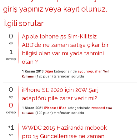
giriş yapınız
veya
kayıt olunuz
.
İlgili sorular
0
Apple Iphone 5s Sim-Kilitsiz
oy
ABD'de ne zaman satışa çıkar bir
1
bilgisi olan var mı yada tahmini
cevap
olan ?
1 Kasım 2013
Diğer
kategorisinde
aygunoguzhan
Yeni
(
120
puan)
tarafından
soruldu
Kullanıcı
0
iPhone SE 2020 için 20W Şarj
oy
adaptörü pile zarar verir mi?
0
1 Nisan 2021
iPhone / iPad
kategorisinde
zxcased
Yeni
cevap
(
120
puan)
tarafından
soruldu
Kullanıcı
+1
WWDC 2015 Haziranda mcbook
oy
pro 15 Güncellenirse ne zaman