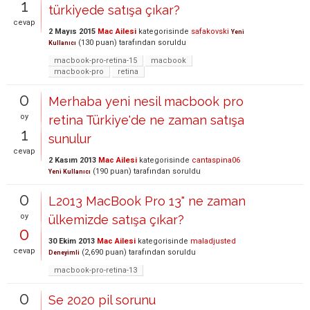
1
türkiyede satışa çıkar?
cevap
2 Mayıs 2015
Mac Ailesi
kategorisinde
safakovski
Yeni
(
130
puan)
tarafından
soruldu
Kullanıcı
macbook-pro-retina-15
macbook
macbook-pro
retina
0
Merhaba yeni nesil macbook pro
oy
retina Türkiye'de ne zaman satışa
1
sunulur
cevap
2 Kasım 2013
Mac Ailesi
kategorisinde
cantaspina06
(
190
puan)
tarafından
soruldu
Yeni Kullanıcı
0
L2013 MacBook Pro 13" ne zaman
oy
ülkemizde satışa çıkar?
0
30 Ekim 2013
Mac Ailesi
kategorisinde
maladjusted
cevap
(
2,690
puan)
tarafından
soruldu
Deneyimli
macbook-pro-retina-13
0
Se 2020 pil sorunu