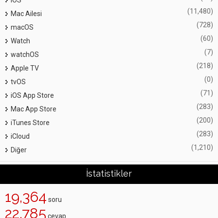
iOS
(11,480)
Mac Ailesi
(728)
macOS
(60)
Watch
(7)
watchOS
(218)
Apple TV
(0)
tvOS
(71)
iOS App Store
(283)
Mac App Store
(200)
iTunes Store
(283)
iCloud
(1,210)
Diğer
İstatistikler
19,364
soru
22,785
cevap