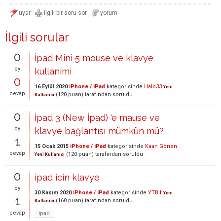
İlgili sorular
0
İpad Mini 5 mouse ve klavye
oy
kullanimi
0
16 Eylül 2020
iPhone / iPad
kategorisinde
Halo33
Yeni
cevap
(
120
puan)
tarafından
soruldu
Kullanıcı
0
İpad 3 (New İpad) 'e mause ve
oy
klavye bağlantısı mümkün mü?
1
15 Ocak 2015
iPhone / iPad
kategorisinde
Kaan Gönen
cevap
(
120
puan)
tarafından
soruldu
Yeni Kullanıcı
0
ipad icin klavye
oy
30 Kasım 2020
iPhone / iPad
kategorisinde
YTB.f
Yeni
1
(
160
puan)
tarafından
soruldu
Kullanıcı
cevap
ipad