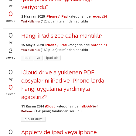
oy
veriyordu?
0
2 Haziran 2020
iPhone / iPad
kategorisinde
receps24
cevap
(
120
puan)
tarafından
soruldu
Yeni Kullanıcı
0
Hangi iPad sizce daha mantıklı?
oy
25 Mayıs 2020
iPhone / iPad
kategorisinde
boredeiru
2
(
160
puan)
tarafından
soruldu
Yeni Kullanıcı
cevap
ipad
vs
ipad-air
0
iCloud drive a yüklenen PDF
oy
dosyalarını iPad ve iPhone larda
0
hangi uygulama yardımıyla
cevap
açabiliriz?
11 Kasım 2014
iCloud
kategorisinde
mfb666
Yeni
(
120
puan)
tarafından
soruldu
Kullanıcı
icloud-drive
0
Appletv de ipad veya iphone