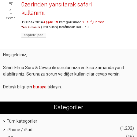
oy
üzerinden yansıtarak safari
1
kullanımı.
cevap
19 Ocak 2014
Apple TV
kategorisinde
Yusuf_Cemsa
(
120
puan)
tarafından
soruldu
Yeni Kullanıcı
appletv-ipad
Hoş geldiniz,
Sihirli Elma Soru & Cevap ile sorularınıza en kısa zamanda yanıt
alabilirsiniz. Sorunuzu sorun ve diğer kullanıcılar cevap versin.
Detaylı bilgi için
buraya
tıklayın.
Kategoriler
Tüm kategoriler
(1,232)
iPhone / iPad
(46)