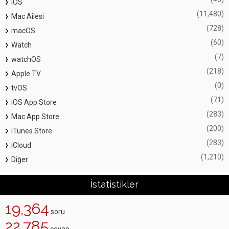
iOS
(11,480)
Mac Ailesi
(728)
macOS
(60)
Watch
(7)
watchOS
(218)
Apple TV
(0)
tvOS
(71)
iOS App Store
(283)
Mac App Store
(200)
iTunes Store
(283)
iCloud
(1,210)
Diğer
İstatistikler
19,364
soru
22,785