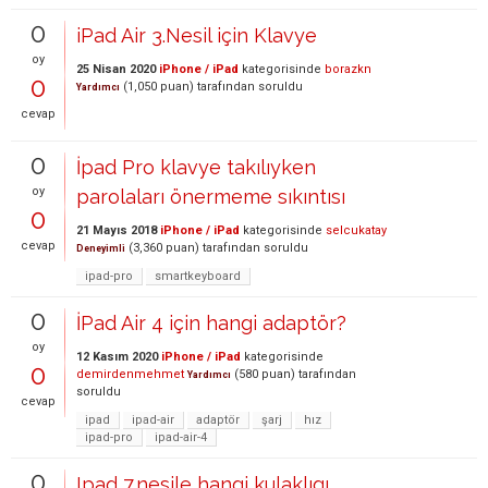
0
iPad Air 3.Nesil için Klavye
oy
25 Nisan 2020
iPhone / iPad
kategorisinde
borazkn
0
(
1,050
puan)
tarafından
soruldu
Yardımcı
cevap
0
İpad Pro klavye takılıyken
oy
parolaları önermeme sıkıntısı
0
21 Mayıs 2018
iPhone / iPad
kategorisinde
selcukatay
cevap
(
3,360
puan)
tarafından
soruldu
Deneyimli
ipad-pro
smartkeyboard
0
İPad Air 4 için hangi adaptör?
oy
12 Kasım 2020
iPhone / iPad
kategorisinde
0
demirdenmehmet
(
580
puan)
tarafından
Yardımcı
soruldu
cevap
ipad
ipad-air
adaptör
şarj
hız
ipad-pro
ipad-air-4
0
Ipad 7.nesile hangi kulaklıgı