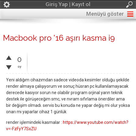
Giriş Yap | Kayıt ol
Menüyü göster
Macbook pro '16 aşırı kasma i9
0
oy
Yeni aldığım cihazımdan sadece videoda kesimler olduğu şekilde
render almaya çalışıyorum ve sonuç hüsran pc kullanılamayacak
derecede kasıyor sorun ne olabilir program orjinal yarın teknik
destek ile görüşeceğim smc, ve nvram sıfırlama önerdiler ama
bir değişim olmadı. servis bu konuda ne yapar değiş mi olur yoksa
onarı mı yaparlar cihaz 1 günlük
render işlemindeki kasmalar :
https://www.youtube.com/watch?
v=-FzFyY7SxZU