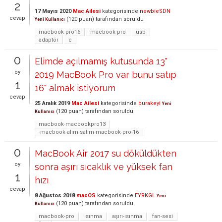
2
17 Mayıs 2020
Mac Ailesi
kategorisinde
newbieSDN
cevap
(
120
puan)
tarafından
soruldu
Yeni Kullanıcı
macbook-pro16
macbook-pro
usb
adaptör
c
0
Elimde açılmamış kutusunda 13"
oy
2019 MacBook Pro var bunu satıp
1
16" almak istiyorum
cevap
25 Aralık 2019
Mac Ailesi
kategorisinde
burakeyi
Yeni
(
120
puan)
tarafından
soruldu
Kullanıcı
macbook-macbookpro13
-macbook-alım-satım-macbook-pro-16
0
MacBook Air 2017 su döküldükten
oy
sonra aşırı sıcaklık ve yüksek fan
1
hızı
cevap
8 Ağustos 2018
macOS
kategorisinde
EYRKGL
Yeni
(
120
puan)
tarafından
soruldu
Kullanıcı
macbook-pro
ısınma
aşırı-ısınma
fan-sesi