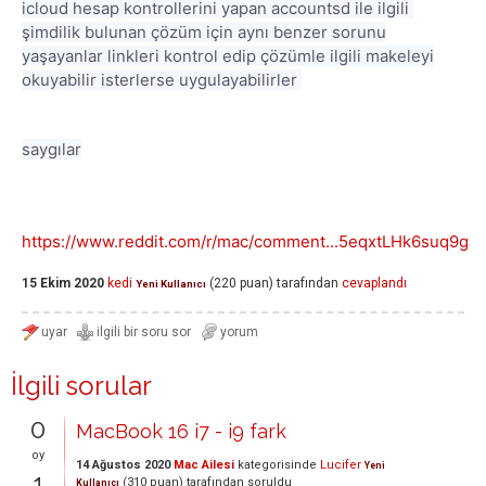
icloud hesap kontrollerini yapan accountsd ile ilgili
şimdilik bulunan çözüm için aynı benzer sorunu
yaşayanlar linkleri kontrol edip çözümle ilgili makeleyi
okuyabilir isterlerse uygulayabilirler
saygılar
https://www.reddit.com/r/mac/comment...5eqxtLHk6suq9g
15 Ekim 2020
kedi
(
220
puan)
tarafından
cevaplandı
Yeni Kullanıcı
İlgili sorular
0
MacBook 16 i7 - i9 fark
oy
14 Ağustos 2020
Mac Ailesi
kategorisinde
Lucifer
Yeni
1
(
310
puan)
tarafından
soruldu
Kullanıcı