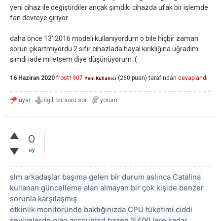
yeni cihaz ile değiştirdiler ancak şimdiki cihazda ufak bir işlemde
fan devreye giriyor
daha önce 13' 2016 modeli kullanıyordum o bile hiçbir zaman
sorun çıkartmıyordu 2 sıfır cihazlada hayal kırıklığına uğradım
şimdi iade mi etsem diye düşünüyorum :(
16 Haziran 2020
frost1907
(
260
puan)
tarafından
cevaplandı
Yeni Kullanıcı
0
oy
slm arkadaşlar başıma gelen bir durum aslınca Catalina
kullanan güncelleme alan almayan bir çok kişide benzer
sorunla karşılaşmış
etkinlik monitöründe baktığınızda CPU tüketimi ciddi
seviyelerde olan accountsd bazen %400 lere kadar