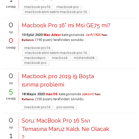
cevap
macbook-pro16
macbook-pro
-macbook-alım-satım-macbook-pro-16
0
Macbook Pro 16” mi Msi GE75 mi?
oy
10 Eylül 2020
Mac Ailesi
kategorisinde
Jerfi1905
Yeni
0
(
190
puan)
tarafından
soruldu
Kullanıcı
cevap
macbook-pro16
-macbook-alım-satım-macbook-pro-16
macbookpro
macbook
mühendislik
macbook-pro
0
Macbook pro 2019 i9 Boşta
oy
ısınma problemi
5
18 Mayıs 2020
macOS
kategorisinde
yakoint
Yeni
cevap
(
150
puan)
tarafından
soruldu
Kullanıcı
macbook-pro16
pro-ısınma
0
Soru: MacBook Pro 16 Sıvı
oy
Temasına Maruz Kaldı. Ne Olacak
1
?