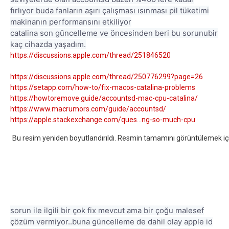
fırlıyor buda fanların aşırı çalışması ısınması pil tüketimi
makinanın performansını etkiliyor
catalina son güncelleme ve öncesinden beri bu sorunubir
kaç cihazda yaşadım.
https://discussions.apple.com/thread/251846520
https://discussions.apple.com/thread/250776299?page=26
https://setapp.com/how-to/fix-macos-catalina-problems
https://howtoremove.guide/accountsd-mac-cpu-catalina/
https://www.macrumors.com/guide/accountsd/
https://apple.stackexchange.com/ques...ng-so-much-cpu
Bu resim yeniden boyutlandırıldı. Resmin tamamını görüntülemek içi
sorun ile ilgili bir çok fix mevcut ama bir çoğu malesef
çözüm vermiyor..buna güncelleme de dahil olay apple id