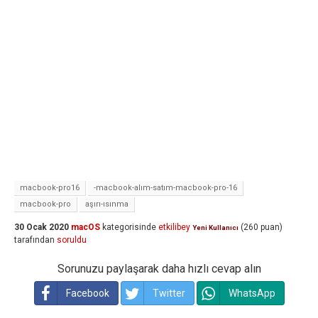
macbook-pro16
-macbook-alım-satım-macbook-pro-16
macbook-pro
aşırı-ısınma
30 Ocak 2020
macOS
kategorisinde
etkilibey
(
260
puan)
Yeni Kullanıcı
tarafından
soruldu
Sorunuzu paylaşarak daha hızlı cevap alın
Facebook
Twitter
WhatsApp