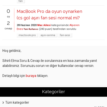
fan
0
MacBook Pro da oyun oynarken
oy
(cs go) aşırı fan sesi normal mi?
2
28 Haziran 2020
Mac Ailesi
kategorisinde
Alperen
cevap
Enes
(
240
puan)
tarafından
soruldu
Yeni Kullanıcı
macbook-pro
aşırı-ısınma
fan-sesi
Hoş geldiniz,
Sihirli Elma Soru & Cevap ile sorularınıza en kısa zamanda yanıt
alabilirsiniz. Sorunuzu sorun ve diğer kullanıcılar cevap versin.
Detaylı bilgi için
buraya
tıklayın.
Kategoriler
Tüm kategoriler