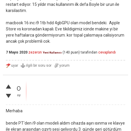
restart ediyor. 15 yıldır mac kullanırım ilk defa Boyle bir urun ile
karsilastim.
macbook 16 inc i9 1tb hdd 4gbGPU olan model bendeki. Apple
Store vs koronadan kapalı. Eve tikildigimiz icinde makine yi bir
yere haftalarca göndermiyorum. kor topal çalısmaya calisiyorum
ancak çok problemli cok.
7 Mayıs 2020
zezeron
(
140
puan)
tarafından
cevaplandı
Yeni Kullanıcı
0
oy
Merhaba
bende PT'den i9 olan mıodeli aldım cihazda aşırı ısınma ve klavye
ile ekran arasından cızırtı sesi geliyordu 3. günde geri götürdüm