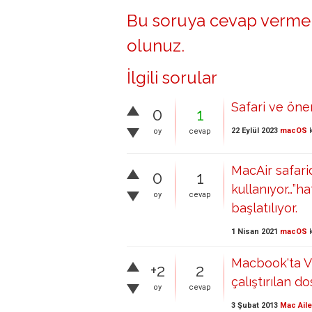
Bu soruya cevap vermek
olunuz
.
İlgili sorular
Safari ve öne
0
1
22 Eylül 2023
macOS
k
oy
cevap
MacAir safari
0
1
kullanıyor…”h
oy
cevap
başlatılıyor.
1 Nisan 2021
macOS
k
Macbook'ta VL
+2
2
çalıştırılan d
oy
cevap
3 Şubat 2013
Mac Aile