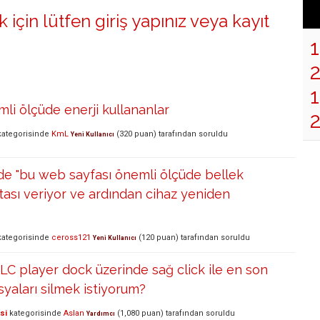
 için lütfen
giriş yapınız
veya
kayıt
1
mli ölçüde enerji kullananlar
ategorisinde
KmL
(
320
puan)
tarafından
soruldu
Yeni Kullanıcı
de "bu web sayfası önemli ölçüde bellek
atası veriyor ve ardından cihaz yeniden
ategorisinde
ceross121
(
120
puan)
tarafından
soruldu
Yeni Kullanıcı
C player dock üzerinde sağ click ile en son
osyaları silmek istiyorum?
si
kategorisinde
Aslan
(
1,080
puan)
tarafından
soruldu
Yardımcı