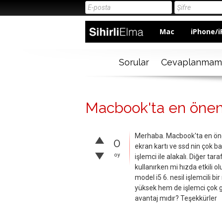
Mac
iPhone/i
Sorular
Cevaplanmam
Macbook'ta en öneml
Merhaba. Macbook'ta en önem
0
ekran kartı ve ssd nin çok b
oy
işlemci ile alakalı. Diğer ta
kullanırken mi hızda etkili 
model i5 6. nesil işlemcili b
yüksek hem de işlemci çok gü
avantaj mıdır? Teşekkürler