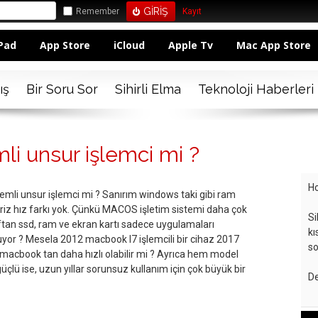
Remember
Kayıt
Pad
App Store
iCloud
Apple Tv
Mac App Store
ış
Bir Soru Sor
Sihirli Elma
Teknoloji Haberleri
i unsur işlemci mi ?
Ho
li unsur işlemci mi ? Sanırım windows taki gibi ram
ariz hız farkı yok. Çünkü MACOS işletim sistemi daha çok
Si
raftan ssd, ram ve ekran kartı sadece uygulamaları
kı
oluyor ? Mesela 2012 macbook l7 işlemcili bir cihaz 2017
so
ir macbook tan daha hızlı olabilir mi ? Ayrıca hem model
çlü ise, uzun yıllar sorunsuz kullanım için çok büyük bir
De