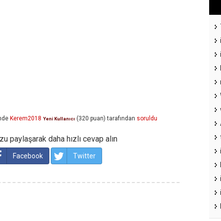
nde
Kerem2018
(
320
puan)
tarafından
soruldu
Yeni Kullanıcı
u paylaşarak daha hızlı cevap alın
Facebook
Twitter