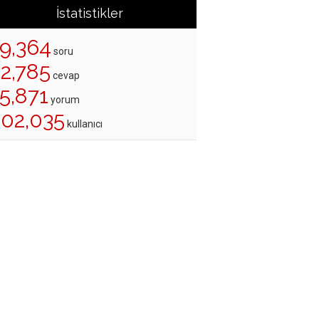
İstatistikler
19,364
soru
22,785
cevap
5,871
yorum
202,035
kullanıcı