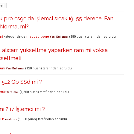
yer
pro csgo'da işlemci sıcaklığı 55 derece. Fan
. Normal mi?
si
kategorisinde
macosdrbone
(
380
puan)
tarafından
soruldu
Yeni Kullanıcı
3 alıcam yükseltme yaparken ram mi yoksa
kseltmeli
urk
(
120
puan)
tarafından
soruldu
Yeni Kullanıcı
? 512 Gb SSd mi ?
st0k
(
1,360
puan)
tarafından
soruldu
Yardımcı
ı ? i7 İşlemci mi ?
t0k
(
1,360
puan)
tarafından
soruldu
Yardımcı