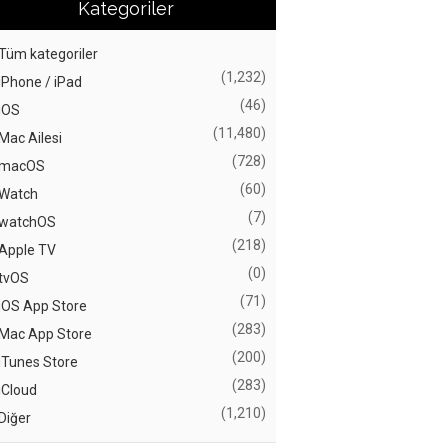
Kategoriler
Tüm kategoriler
(1,232)
iPhone / iPad
(46)
iOS
(11,480)
Mac Ailesi
(728)
macOS
(60)
Watch
(7)
watchOS
(218)
Apple TV
(0)
tvOS
(71)
iOS App Store
(283)
Mac App Store
(200)
iTunes Store
(283)
iCloud
(1,210)
Diğer