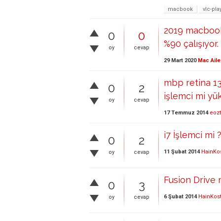
macbook
vlc-pla
2019 macbook 
0
0
%90 çalışıyor
oy
cevap
29 Mart 2020
Mac Aile
mbp retina 1
0
2
işlemci mi yü
oy
cevap
17 Temmuz 2014
eozt
i7 İşlemci mi 
0
2
11 Şubat 2014
HainKo
oy
cevap
Fusion Drive m
0
3
6 Şubat 2014
HainKos
oy
cevap