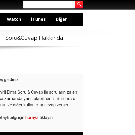
Watch
iTunes
Diğer
Soru&Cevap Hakkında
ş geldiniz,
hirli Elma Soru & Cevap ile sorularınıza en
sa zamanda yanıt alabilirsiniz. Sorunuzu
run ve diğer kullanıcılar cevap versin.
taylı bilgi için
buraya
tıklayın.