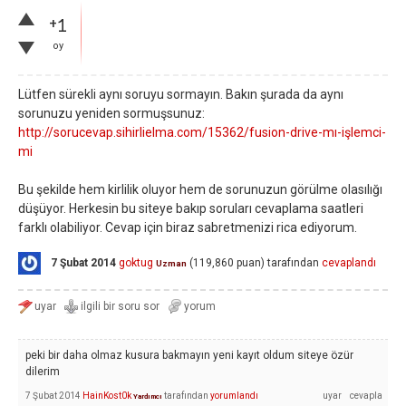
+1
oy
Lütfen sürekli aynı soruyu sormayın. Bakın şurada da aynı
sorunuzu yeniden sormuşsunuz:
http://sorucevap.sihirlielma.com/15362/fusion-drive-mı-işlemci-
mi
Bu şekilde hem kirlilik oluyor hem de sorunuzun görülme olasılığı
düşüyor. Herkesin bu siteye bakıp soruları cevaplama saatleri
farklı olabiliyor. Cevap için biraz sabretmenizi rica ediyorum.
7 Şubat 2014
goktug
(
119,860
puan)
tarafından
cevaplandı
Uzman
peki bir daha olmaz kusura bakmayın yeni kayıt oldum siteye özür
dilerim
7 Şubat 2014
HainKost0k
tarafından
yorumlandı
Yardımcı