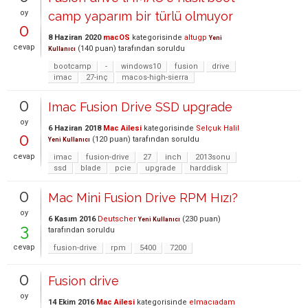
oy
camp yaparım bir türlü olmuyor
0
8 Haziran 2020
macOS
kategorisinde
altugp
Yeni
cevap
(
140
puan)
tarafından
soruldu
Kullanıcı
bootcamp
-
windows10
fusion
drive
imac
27-inç
macos-high-sierra
0
Imac Fusion Drive SSD upgrade
oy
6 Haziran 2018
Mac Ailesi
kategorisinde
Selçuk Halil
0
(
120
puan)
tarafından
soruldu
Yeni Kullanıcı
cevap
imac
fusion-drive
27
inch
2013sonu
ssd
blade
pcie
upgrade
harddisk
0
Mac Mini Fusion Drive RPM Hızı?
oy
6 Kasım 2016
Deutscher
(
230
puan)
Yeni Kullanıcı
3
tarafından
soruldu
cevap
fusion-drive
rpm
5400
7200
0
Fusion drive
oy
14 Ekim 2016
Mac Ailesi
kategorisinde
elmacıadam