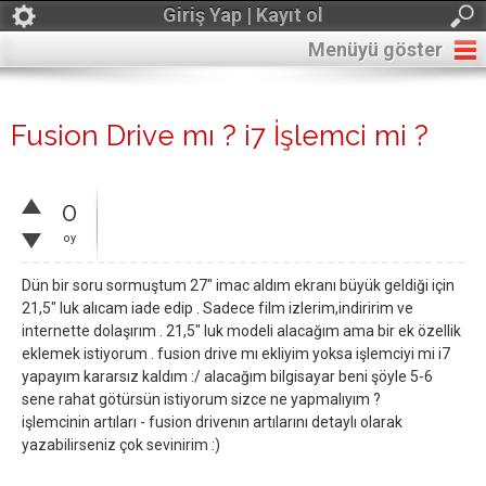
Giriş Yap | Kayıt ol
Menüyü göster
Fusion Drive mı ? i7 İşlemci mi ?
0
oy
Dün bir soru sormuştum 27" imac aldım ekranı büyük geldiği için
21,5" luk alıcam iade edip . Sadece film izlerim,indiririm ve
internette dolaşırım . 21,5" luk modeli alacağım ama bir ek özellik
eklemek istiyorum . fusion drive mı ekliyim yoksa işlemciyi mi i7
yapayım kararsız kaldım :/ alacağım bilgisayar beni şöyle 5-6
sene rahat götürsün istiyorum sizce ne yapmalıyım ?
işlemcinin artıları - fusion drivenın artılarını detaylı olarak
yazabilirseniz çok sevinirim :)