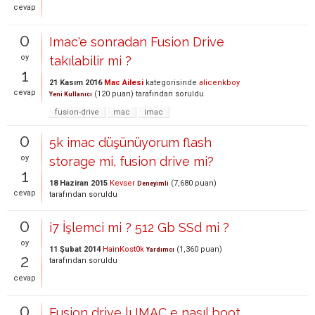
cevap
0
Imac'e sonradan Fusion Drive
oy
takılabilir mi ?
1
21 Kasım 2016
Mac Ailesi
kategorisinde
alicenkboy
cevap
(
120
puan)
tarafından
soruldu
Yeni Kullanıcı
fusion-drive
mac
imac
0
5k imac düşünüyorum flash
oy
storage mi, fusion drive mi?
1
18 Haziran 2015
Kevser
(
7,680
puan)
Deneyimli
cevap
tarafından
soruldu
0
i7 İşlemci mi ? 512 Gb SSd mi ?
oy
11 Şubat 2014
HainKost0k
(
1,360
puan)
Yardımcı
2
tarafından
soruldu
cevap
0
Fusion drive lı IMAC e nasıl boot