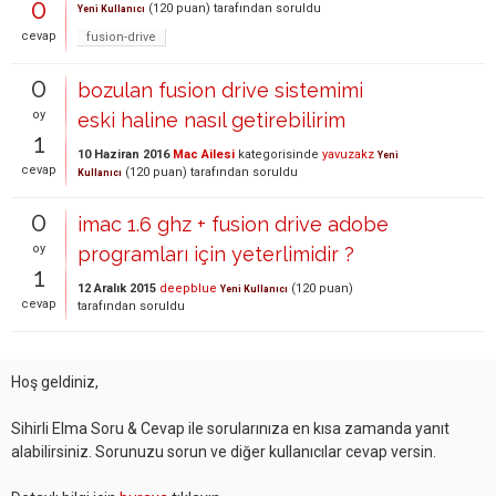
0
(
120
puan)
tarafından
soruldu
Yeni Kullanıcı
cevap
fusion-drive
0
bozulan fusion drive sistemimi
oy
eski haline nasıl getirebilirim
1
10 Haziran 2016
Mac Ailesi
kategorisinde
yavuzakz
Yeni
cevap
(
120
puan)
tarafından
soruldu
Kullanıcı
0
imac 1.6 ghz + fusion drive adobe
oy
programları için yeterlimidir ?
1
12 Aralık 2015
deepblue
(
120
puan)
Yeni Kullanıcı
cevap
tarafından
soruldu
Hoş geldiniz,
Sihirli Elma Soru & Cevap ile sorularınıza en kısa zamanda yanıt
alabilirsiniz. Sorunuzu sorun ve diğer kullanıcılar cevap versin.