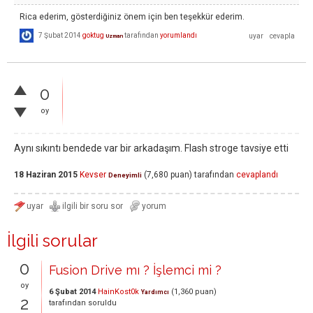
Rica ederim, gösterdiğiniz önem için ben teşekkür ederim.
7 Şubat 2014
goktug
tarafından
yorumlandı
Uzman
0
oy
Aynı sıkıntı bendede var bir arkadaşım. Flash stroge tavsiye etti
18 Haziran 2015
Kevser
(
7,680
puan)
tarafından
cevaplandı
Deneyimli
İlgili sorular
0
Fusion Drive mı ? İşlemci mi ?
oy
6 Şubat 2014
HainKost0k
(
1,360
puan)
Yardımcı
2
tarafından
soruldu