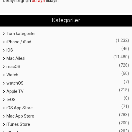
Detaylı bilgi için
buraya
tıklayın.
Kategoriler
Tüm kategoriler
(1,232)
iPhone / iPad
(46)
iOS
(11,480)
Mac Ailesi
(728)
macOS
(60)
Watch
(7)
watchOS
(218)
Apple TV
(0)
tvOS
(71)
iOS App Store
(283)
Mac App Store
(200)
iTunes Store
(283)