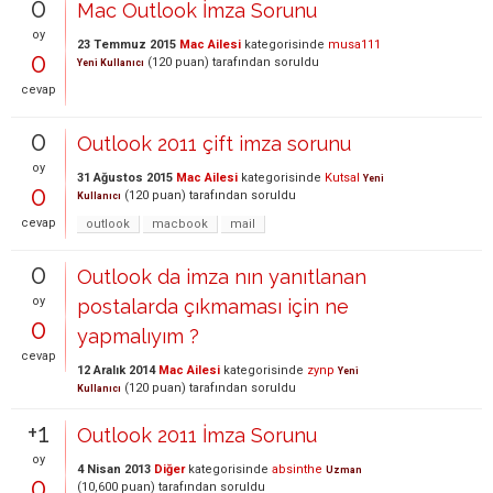
0
Mac Outlook İmza Sorunu
oy
23 Temmuz 2015
Mac Ailesi
kategorisinde
musa111
0
(
120
puan)
tarafından
soruldu
Yeni Kullanıcı
cevap
0
Outlook 2011 çift imza sorunu
oy
31 Ağustos 2015
Mac Ailesi
kategorisinde
Kutsal
Yeni
0
(
120
puan)
tarafından
soruldu
Kullanıcı
cevap
outlook
macbook
mail
0
Outlook da imza nın yanıtlanan
oy
postalarda çıkmaması için ne
0
yapmalıyım ?
cevap
12 Aralık 2014
Mac Ailesi
kategorisinde
zynp
Yeni
(
120
puan)
tarafından
soruldu
Kullanıcı
+1
Outlook 2011 İmza Sorunu
oy
4 Nisan 2013
Diğer
kategorisinde
absinthe
Uzman
0
(
10,600
puan)
tarafından
soruldu