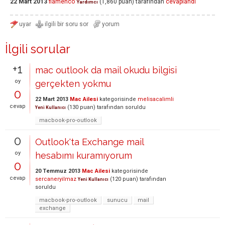
22 Mart 2013
flamenco
(
1,860
puan)
tarafından
cevaplandı
Yardımcı
İlgili sorular
+1
mac outlook da mail okudu bilgisi
oy
gerçekten yokmu
0
22 Mart 2013
Mac Ailesi
kategorisinde
melisacalimli
cevap
(
130
puan)
tarafından
soruldu
Yeni Kullanıcı
macbook-pro-outlook
0
Outlook'ta Exchange mail
oy
hesabımı kuramıyorum
0
20 Temmuz 2013
Mac Ailesi
kategorisinde
cevap
sercaneryilmaz
(
120
puan)
tarafından
Yeni Kullanıcı
soruldu
macbook-pro-outlook
sunucu
mail
exchange