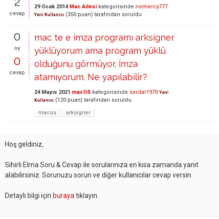
2
29 Ocak 2014
Mac Ailesi
kategorisinde
nomercy777
cevap
(
350
puan)
tarafından
soruldu
Yeni Kullanıcı
0
mac te e imza programı arksigner
oy
yüklüyorum ama program yüklü
0
olduğunu görmüyor. İmza
cevap
atamıyorum. Ne yapılabilir?
24 Mayıs 2021
macOS
kategorisinde
serdar1970
Yeni
(
120
puan)
tarafından
soruldu
Kullanıcı
macos
arksigner
Hoş geldiniz,
Sihirli Elma Soru & Cevap ile sorularınıza en kısa zamanda yanıt
alabilirsiniz. Sorunuzu sorun ve diğer kullanıcılar cevap versin.
Detaylı bilgi için
buraya
tıklayın.