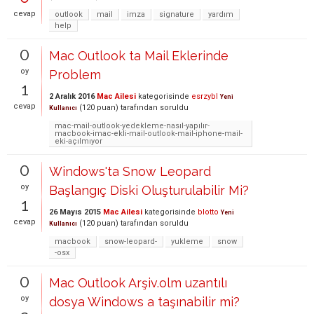
cevap
outlook
mail
imza
signature
yardım
help
0
Mac Outlook ta Mail Eklerinde
oy
Problem
1
2 Aralık 2016
Mac Ailesi
kategorisinde
esrzybl
Yeni
cevap
(
120
puan)
tarafından
soruldu
Kullanıcı
mac-mail-outlook-yedekleme-nasıl-yapılır-
macbook-imac-ekli-mail-outlook-mail-iphone-mail-
eki-açılmıyor
0
Windows'ta Snow Leopard
oy
Başlangıç Diski Oluşturulabilir Mi?
1
26 Mayıs 2015
Mac Ailesi
kategorisinde
blotto
Yeni
cevap
(
120
puan)
tarafından
soruldu
Kullanıcı
macbook
snow-leopard-
yukleme
snow
-osx
0
Mac Outlook Arşiv.olm uzantılı
oy
dosya Windows a taşınabilir mi?