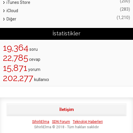
(200)
iTunes Store
(283)
iCloud
(1,210)
Diğer
İstatistikler
19,364
soru
22,785
cevap
15,871
yorum
202,277
kullanıcı
İletişim
SihirliElma
SDN Forum
Teknoloji Haberleri
SihirliElma © 2018 - Tüm hakları saklıdır