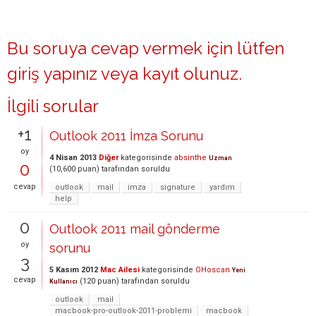
Bu soruya cevap vermek için lütfen
giriş yapınız
veya
kayıt olunuz
.
İlgili sorular
+1
Outlook 2011 İmza Sorunu
oy
4 Nisan 2013
Diğer
kategorisinde
absinthe
Uzman
0
(
10,600
puan)
tarafından
soruldu
cevap
outlook
mail
imza
signature
yardım
help
0
Outlook 2011 mail gönderme
oy
sorunu
3
5 Kasım 2012
Mac Ailesi
kategorisinde
OHoscan
Yeni
cevap
(
120
puan)
tarafından
soruldu
Kullanıcı
outlook
mail
macbook-pro-outlook-2011-problemi
macbook