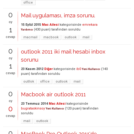
office
0
Mail uygulaması, imza sorunu.
oy
15 Eylül 2015
Mac Ailesi
kategorisinde
emrekara
1
(
430
puan)
tarafından
soruldu
Yardımcı
cevap
macmail
macbook
outlook
mail
0
outlook 2011 iki mail hesabi inbox
oy
sorunu
1
23 Kasım 2012
Diğer
kategorisinde
ib0
(
140
Yeni Kullanıcı
cevap
puan)
tarafından
soruldu
outllok
office
outlook
mail
0
Macbook air outlook 2011
oy
23 Temmuz 2014
Mac Ailesi
kategorisinde
0
bugrataskinsoy
(
120
puan)
tarafından
Yeni Kullanıcı
soruldu
cevap
mail
outlook
0
MacBook Pro Outlook 2011'de