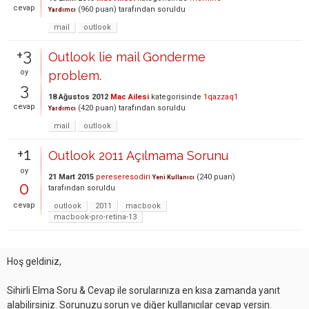
cevap
(
960
puan)
tarafından
soruldu
Yardımcı
mail
outlook
+3
Outlook lie mail Gonderme
oy
problem.
3
18 Ağustos 2012
Mac Ailesi
kategorisinde
1qazzaq1
cevap
(
420
puan)
tarafından
soruldu
Yardımcı
mail
outlook
+1
Outlook 2011 Açılmama Sorunu
oy
21 Mart 2015
pereseresodiri
(
240
puan)
Yeni Kullanıcı
0
tarafından
soruldu
cevap
outlook
2011
macbook
macbook-pro-retina-13
Hoş geldiniz,
Sihirli Elma Soru & Cevap ile sorularınıza en kısa zamanda yanıt
alabilirsiniz. Sorunuzu sorun ve diğer kullanıcılar cevap versin.