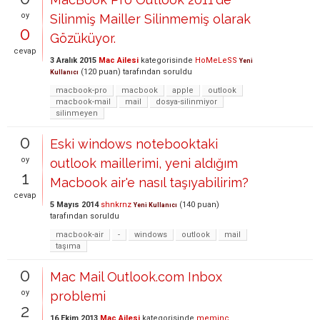
oy
Silinmiş Mailler Silinmemiş olarak
0
Gözüküyor.
cevap
3 Aralık 2015
Mac Ailesi
kategorisinde
HoMeLeSS
Yeni
(
120
puan)
tarafından
soruldu
Kullanıcı
macbook-pro
macbook
apple
outlook
macbook-mail
mail
dosya-silinmiyor
silinmeyen
0
Eski windows notebooktaki
oy
outlook maillerimi, yeni aldığım
1
Macbook air'e nasıl taşıyabilirim?
cevap
5 Mayıs 2014
shnkrnz
(
140
puan)
Yeni Kullanıcı
tarafından
soruldu
macbook-air
-
windows
outlook
mail
taşıma
0
Mac Mail Outlook.com Inbox
oy
problemi
2
16 Ekim 2013
Mac Ailesi
kategorisinde
meminc