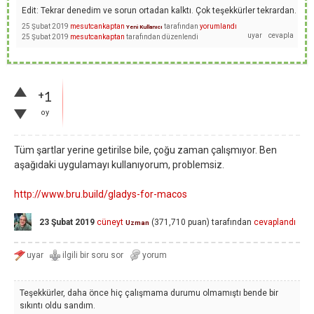
Edit: Tekrar denedim ve sorun ortadan kalktı. Çok teşekkürler tekrardan.
25 Şubat 2019
mesutcankaptan
tarafından
yorumlandı
Yeni Kullanıcı
25 Şubat 2019
mesutcankaptan
tarafından
düzenlendi
+1
oy
Tüm şartlar yerine getirilse bile, çoğu zaman çalışmıyor. Ben
aşağıdaki uygulamayı kullanıyorum, problemsiz.
http://www.bru.build/gladys-for-macos
23 Şubat 2019
cüneyt
(
371,710
puan)
tarafından
cevaplandı
Uzman
Teşekkürler, daha önce hiç çalışmama durumu olmamıştı bende bir
sıkıntı oldu sandım.