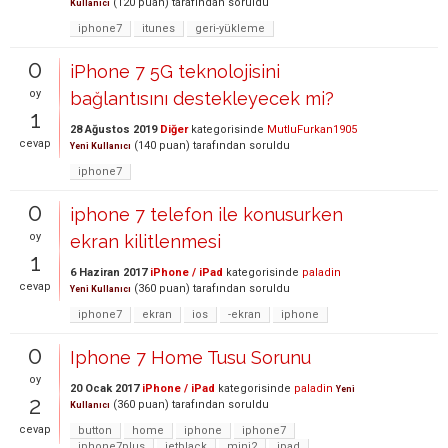
(
120
puan)
tarafından
soruldu
Kullanıcı
iphone7
itunes
geri-yükleme
0
iPhone 7 5G teknolojisini
oy
bağlantısını destekleyecek mi?
1
28 Ağustos 2019
Diğer
kategorisinde
MutluFurkan1905
cevap
(
140
puan)
tarafından
soruldu
Yeni Kullanıcı
iphone7
0
iphone 7 telefon ile konusurken
oy
ekran kilitlenmesi
1
6 Haziran 2017
iPhone / iPad
kategorisinde
paladin
cevap
(
360
puan)
tarafından
soruldu
Yeni Kullanıcı
iphone7
ekran
ios
-ekran
iphone
0
Iphone 7 Home Tusu Sorunu
oy
20 Ocak 2017
iPhone / iPad
kategorisinde
paladin
Yeni
2
(
360
puan)
tarafından
soruldu
Kullanıcı
cevap
button
home
iphone
iphone7
iphone7plus
jetblack
mini2
ipad