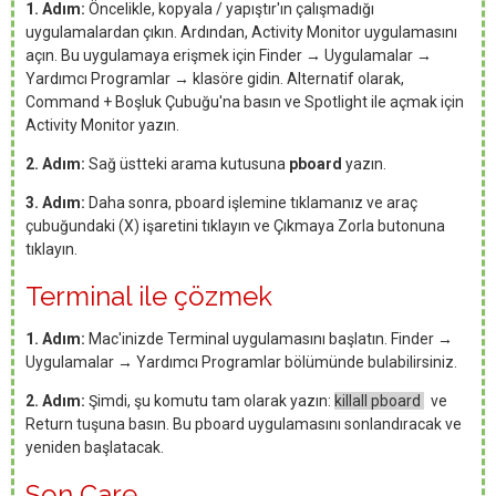
1. Adım:
Öncelikle, kopyala / yapıştır'ın çalışmadığı
uygulamalardan çıkın. Ardından, Activity Monitor uygulamasını
açın. Bu uygulamaya erişmek için Finder → Uygulamalar →
Yardımcı Programlar → klasöre gidin. Alternatif olarak,
Command + Boşluk Çubuğu'na basın ve Spotlight ile açmak için
Activity Monitor yazın.
2. Adım:
Sağ üstteki arama kutusuna
pboard
yazın.
3. Adım:
Daha sonra, pboard işlemine tıklamanız ve araç
çubuğundaki (X) işaretini tıklayın ve Çıkmaya Zorla butonuna
tıklayın.
Terminal ile çözmek
1. Adım:
Mac'inizde Terminal uygulamasını başlatın. Finder →
Uygulamalar → Yardımcı Programlar bölümünde bulabilirsiniz.
2. Adım:
Şimdi, şu komutu tam olarak yazın:
killall pboard
ve
Return tuşuna basın. Bu pboard uygulamasını sonlandıracak ve
yeniden başlatacak.
Son Çare