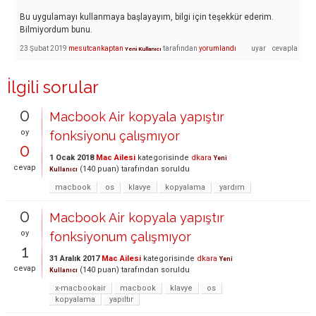
Bu uygulamayı kullanmaya başlayayım, bilgi için teşekkür ederim.
Bilmiyordum bunu.
23 Şubat 2019
mesutcankaptan
tarafından
yorumlandı
Yeni Kullanıcı
İlgili sorular
0
Macbook Air kopyala yapıştır
oy
fonksiyonu çalışmıyor
0
1 Ocak 2018
Mac Ailesi
kategorisinde
dkara
Yeni
cevap
(
140
puan)
tarafından
soruldu
Kullanıcı
macbook
os
klavye
kopyalama
yardım
0
Macbook Air kopyala yapıştır
oy
fonksiyonum çalışmıyor
1
31 Aralık 2017
Mac Ailesi
kategorisinde
dkara
Yeni
cevap
(
140
puan)
tarafından
soruldu
Kullanıcı
x-macbookair
macbook
klavye
os
kopyalama
yapıltır