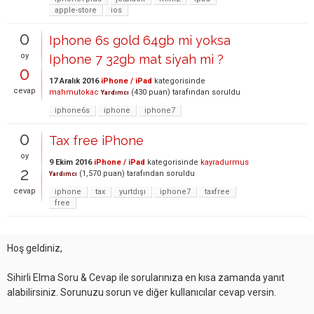
apple-store
ios
0
Iphone 6s gold 64gb mi yoksa
oy
Iphone 7 32gb mat siyah mi ?
0
17 Aralık 2016
iPhone / iPad
kategorisinde
cevap
mahmutokac
(
430
puan)
tarafından
soruldu
Yardımcı
iphone6s
iphone
iphone7
0
Tax free iPhone
oy
9 Ekim 2016
iPhone / iPad
kategorisinde
kayradurmus
2
(
1,570
puan)
tarafından
soruldu
Yardımcı
cevap
iphone
tax
yurtdışı
iphone7
taxfree
free
Hoş geldiniz,
Sihirli Elma Soru & Cevap ile sorularınıza en kısa zamanda yanıt
alabilirsiniz. Sorunuzu sorun ve diğer kullanıcılar cevap versin.