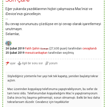
Eğer yukarıda yazdıklarımın hiçbiri çalışmazsa Mac'inizi ve
iDevice'ınızı güncelleyin.
--
Bu cevap sorununuzu çözdüyse en iyi cevap olarak işaretlemeyi
unutmayın.
Selamlar,
24 Şubat 2019
Fatih Şahin
(
27,630
puan)
tarafından
cevaplandı
Uzman
25 Şubat 2019
mesutcankaptan
tarafından
seçilmiş
Söylediğiniz yöntemle her şeyi tek tek kapatıp, yeniden başlatıp tekrar
açtım.
Mac üzerinden kopyalayıp telefonuma yapıştırabiliyorum, bu sefer de
tam tersi oldu. Telefonumdan kopyaladığımı Mac'e yapıştıramıyorum.
Daha önce hiç başıma gelmemişti, sorun olmamıştı. Belki bir kez daha
tekrarlarsam düzelir. Cevabınız için teşekkürler