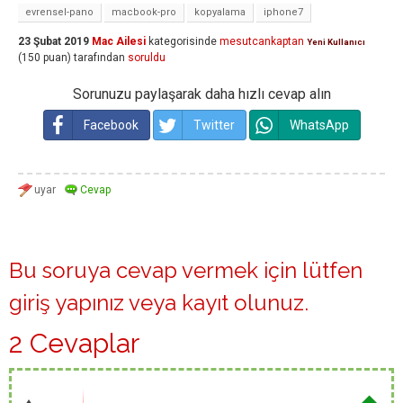
evrensel-pano
macbook-pro
kopyalama
iphone7
23 Şubat 2019
Mac Ailesi
kategorisinde
mesutcankaptan
Yeni Kullanıcı
(
150
puan)
tarafından
soruldu
Sorunuzu paylaşarak daha hızlı cevap alın
Facebook
Twitter
WhatsApp
Bu soruya cevap vermek için lütfen
giriş yapınız
veya
kayıt olunuz
.
2 Cevaplar