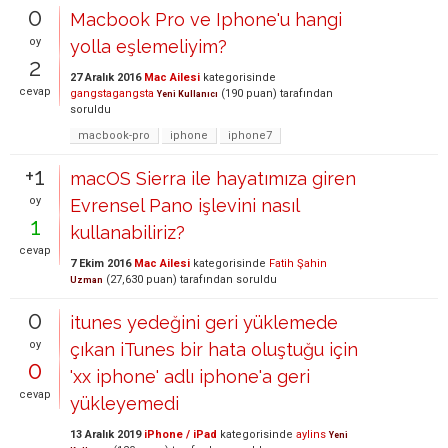
0
Macbook Pro ve Iphone'u hangi
oy
yolla eşlemeliyim?
2
27 Aralık 2016
Mac Ailesi
kategorisinde
cevap
gangstagangsta
(
190
puan)
tarafından
Yeni Kullanıcı
soruldu
macbook-pro
iphone
iphone7
+1
macOS Sierra ile hayatımıza giren
oy
Evrensel Pano işlevini nasıl
1
kullanabiliriz?
cevap
7 Ekim 2016
Mac Ailesi
kategorisinde
Fatih Şahin
(
27,630
puan)
tarafından
soruldu
Uzman
0
itunes yedeğini geri yüklemede
oy
çıkan iTunes bir hata oluştuğu için
0
'xx iphone' adlı iphone'a geri
cevap
yükleyemedi
13 Aralık 2019
iPhone / iPad
kategorisinde
aylins
Yeni