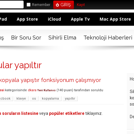
Remember
Kayıt
Pad
App Store
iCloud
Apple Tv
Mac App Store
ış
Bir Soru Sor
Sihirli Elma
Teknoloji Haberleri
ar yapıltır
Ho
opyala yapıştır fonksiyonum çalışmıyor
esi
kategorisinde
dkara
(
140
puan)
tarafından
soruldu
Yeni Kullanıcı
Si
kı
cbook
klavye
os
kopyalama
yapıltır
so
 soruların listesine
veya
popüler etiketlere
tıklayınız.
De