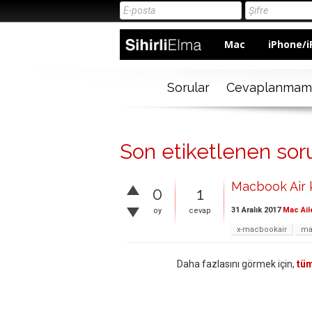
Mac
iPhone/i
Sorular
Cevaplanmam
Son etiketlenen sorul
Macbook Air k
0
1
31 Aralık 2017
Mac Ail
oy
cevap
x-macbookair
ma
Daha fazlasını görmek için,
tüm