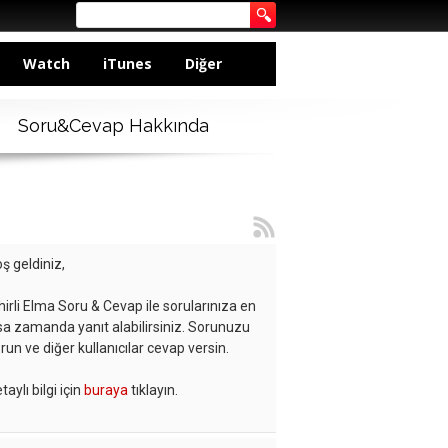
Watch
iTunes
Diğer
Soru&Cevap Hakkında
ş geldiniz,
hirli Elma Soru & Cevap ile sorularınıza en
sa zamanda yanıt alabilirsiniz. Sorunuzu
run ve diğer kullanıcılar cevap versin.
taylı bilgi için
buraya
tıklayın.