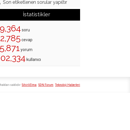
Son etiketlenen sorular yapıltır
İstatistikler
19,364
soru
22,785
cevap
5,871
yorum
202,334
kullanıcı
hakları saklıdır
SihirliElma
SDN Forum
Teknoloji Haberleri