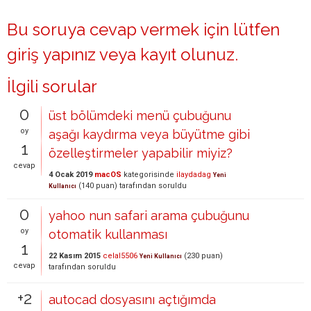
Bu soruya cevap vermek için lütfen
giriş yapınız
veya
kayıt olunuz
.
İlgili sorular
0
üst bölümdeki menü çubuğunu
oy
aşağı kaydırma veya büyütme gibi
1
özelleştirmeler yapabilir miyiz?
cevap
4 Ocak 2019
macOS
kategorisinde
ilaydadag
Yeni
(
140
puan)
tarafından
soruldu
Kullanıcı
0
yahoo nun safari arama çubuğunu
oy
otomatik kullanması
1
22 Kasım 2015
celal5506
(
230
puan)
Yeni Kullanıcı
cevap
tarafından
soruldu
+2
autocad dosyasını açtığımda