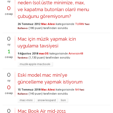
oy
neden (sol üstte minimize, max,
0
ve kapatma butonları olan) menu
cevap
çubuğunu göremiyorum?
26 Temmuz 2012
Mac Ailesi
kategorisinde
TUFAN
Yeni
(
180
puan)
tarafından
soruldu
Kullanıcı
0
Mac için müzik yapmak icin
oy
uygulama tavsiyesi
1
9 Ağustos 2018
macOS
kategorisinde
Amersin48
cevap
(
1,130
puan)
tarafından
soruldu
Yardımcı
muzik-apple-macbook-
0
Eski model mac mini'ye
oy
güncelleme yapmak istiyorum
0
15 Temmuz 2018
Mac Ailesi
kategorisinde
N4
Yeni
cevap
(
140
puan)
tarafından
soruldu
Kullanıcı
mac-mini
snow-leopard
lion
0
Mac Book Air mid-2011