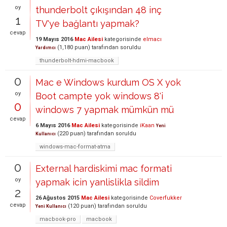
oy
thunderbolt çıkışından 48 inç
1
TV'ye bağlantı yapmak?
cevap
19 Mayıs 2016
Mac Ailesi
kategorisinde
elmacı
(
1,180
puan)
tarafından
soruldu
Yardımcı
thunderbolt-hdmi-macbook
0
Mac e Windows kurdum OS X yok
oy
Boot campte yok windows 8'i
0
windows 7 yapmak mümkün mü
cevap
6 Mayıs 2016
Mac Ailesi
kategorisinde
iKaan
Yeni
(
220
puan)
tarafından
soruldu
Kullanıcı
windows-mac-format-atma
0
External hardiskimi mac formati
oy
yapmak icin yanlislikla sildim
2
26 Ağustos 2015
Mac Ailesi
kategorisinde
Coverfukker
cevap
(
120
puan)
tarafından
soruldu
Yeni Kullanıcı
macbook-pro
macbook