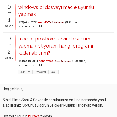
0
windows bi dosyayı mac e uyumlu
oy
yapmak
1
17 Şubat 2015
mac46
(
330
puan)
Yeni Kullanıcı
cevap
tarafından
soruldu
0
mac te proshow tarzında sunum
oy
yapmak istiyorum hangi programı
2
kullanabilirim?
cevap
14 Kasım 2014
cananyasar
(
160
puan)
Yeni Kullanıcı
tarafından
soruldu
sunum
fotoğraf
acil
Hoş geldiniz,
Sihirli Elma Soru & Cevap ile sorularınıza en kısa zamanda yanıt
alabilirsiniz. Sorunuzu sorun ve diğer kullanıcılar cevap versin.
Detaylı bilgi için
buraya
tıklayın.