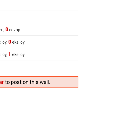
0
ru,
cevap
0
ı oy,
eksi oy
1
ı oy,
eksi oy
er
to post on this wall.