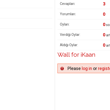
3
Cevapları:
0
Yorumları:
0
Oyları:
so
0
Verdiği Oylar:
art
0
Aldığı Oylar:
art
Wall for iKaan
Please
log in
or
regist