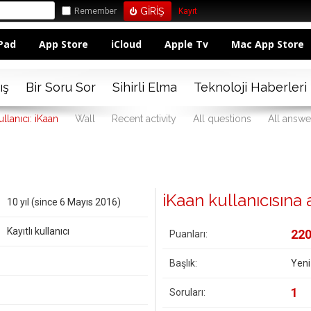
Remember
Kayıt
Pad
App Store
iCloud
Apple Tv
Mac App Store
ış
Bir Soru Sor
Sihirli Elma
Teknoloji Haberleri
ullanıcı: iKaan
Wall
Recent activity
All questions
All answe
iKaan kullanıcısına ai
10 yıl (since 6 Mayıs 2016)
Kayıtlı kullanıcı
22
Puanları:
Başlık:
Yeni
1
Soruları: