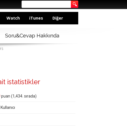
Watch
iTunes
Diğer
Soru&Cevap Hakkında
rs
t istatistikler
0
puan (
1,434
. sırada)
 Kullanıcı