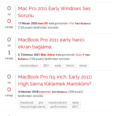
0
Mac Pro 2011 Early Windows Ses
oy
Sorunu
0
17 Nisan 2020
macOS
kategorisinde
v for
Yeni Kullanıcı
cevap
(
120
puan)
tarafından
soruldu
0
MacBook Pro 2011 early harici
oy
ekran bağlama.
1
5 Temmuz 2021
Mac Ailesi
kategorisinde
Gizo K
Yeni
cevap
(
120
puan)
tarafından
soruldu
Kullanıcı
macbookpro
2011
early
harici
ekran
0
MacBook Pro (15-inch, Early 2011)
oy
High Sierra Yüklemek Mantıklımı?
0
4 Haziran 2018
byyaman
(
330
puan)
Yeni Kullanıcı
cevap
tarafından
soruldu
macbook
pro
macbook-pro
early
macos-high-sierra
performans
2011