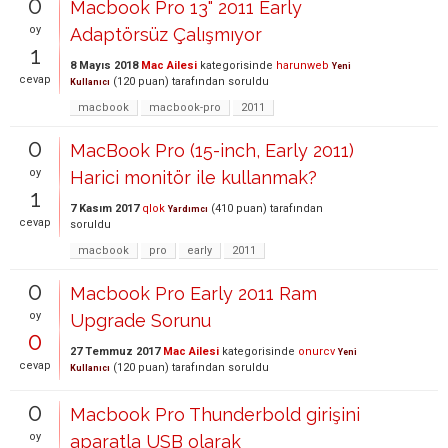
0
Macbook Pro 13" 2011 Early
oy
Adaptörsüz Çalışmıyor
1
8 Mayıs 2018
Mac Ailesi
kategorisinde
harunweb
Yeni
cevap
(
120
puan)
tarafından
soruldu
Kullanıcı
macbook
macbook-pro
2011
0
MacBook Pro (15-inch, Early 2011)
oy
Harici monitör ile kullanmak?
1
7 Kasım 2017
qlok
(
410
puan)
tarafından
Yardımcı
cevap
soruldu
macbook
pro
early
2011
0
Macbook Pro Early 2011 Ram
oy
Upgrade Sorunu
0
27 Temmuz 2017
Mac Ailesi
kategorisinde
onurcv
Yeni
cevap
(
120
puan)
tarafından
soruldu
Kullanıcı
0
Macbook Pro Thunderbold girişini
oy
aparatla USB olarak