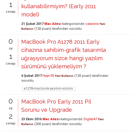
1
kullanabilirmiyim? (Early 2011
cevap
model)
21 Şubat 2017
Mac Ailesi
kategorisinde
calavera
Yeni
(
120
puan)
tarafından
soruldu
Kullanıcı
0
MacBook Pro A1278 2011 Early
oy
cihazına sahibim-grafik tasarımla
1
uğraşıyorum sizce hangi yazılım
cevap
sürümünü yüklemeliyim ?
6 Şubat 2017
Hayri35
(
120
puan)
tarafından
Yeni Kullanıcı
soruldu
a1278-macbook-yazılım-sürüm
0
MacBook Pro Early 2011 Pil
oy
Sorunu ve Upgrade
2
23 Ekim 2016
Mac Ailesi
kategorisinde
Digital47
Yeni
cevap
(
200
puan)
tarafından
soruldu
Kullanıcı