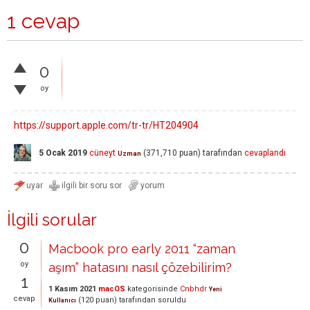
1 cevap
0
oy
https://support.apple.com/tr-tr/HT204904
5 Ocak 2019
cüneyt
(
371,710
puan)
tarafından
cevaplandı
Uzman
İlgili sorular
0
Macbook pro early 2011 “zaman
oy
aşım” hatasını nasıl çözebilirim?
1
1 Kasım 2021
macOS
kategorisinde
Cnbhdr
Yeni
cevap
(
120
puan)
tarafından
soruldu
Kullanıcı