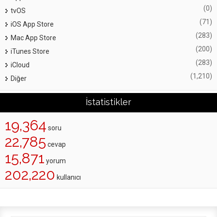
(0)
tvOS
(71)
iOS App Store
(283)
Mac App Store
(200)
iTunes Store
(283)
iCloud
(1,210)
Diğer
İstatistikler
19,364
soru
22,785
cevap
15,871
yorum
202,220
kullanıcı