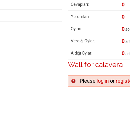
0
Cevapları:
0
Yorumları:
0
Oyları:
so
0
Verdiği Oylar:
art
0
Aldığı Oylar:
art
Wall for calavera
Please
log in
or
regist