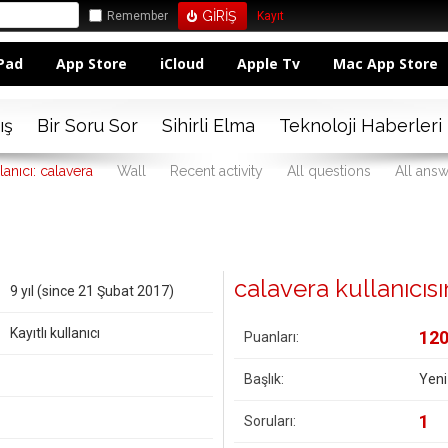
Remember
Kayıt
Pad
App Store
iCloud
Apple Tv
Mac App Store
ış
Bir Soru Sor
Sihirli Elma
Teknoloji Haberleri
lanıcı: calavera
Wall
Recent activity
All questions
All ans
calavera kullanıcısın
9 yıl (since 21 Şubat 2017)
Kayıtlı kullanıcı
12
Puanları:
Başlık:
Yeni
1
Soruları: