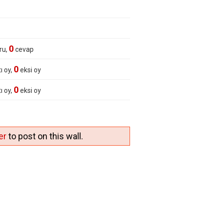
0
ru,
cevap
0
ı oy,
eksi oy
0
ı oy,
eksi oy
er
to post on this wall.