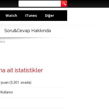
Watch
iTunes
Diğer
Soru&Cevap Hakkında
wers
a ait istatistikler
0
puan (
5,301
. sırada)
 Kullanıcı