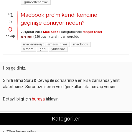
-güncelleştirme
+1
Macbook pro'm kendi kendine
oy
geçmişe dönüyor neden?
0
20 Şubat 2014
Mac Ailesi
kategorisinde
rapper-reset
cevap
(
920
puan)
tarafından
soruldu
Yardımcı
mac-mini-uygulama-siliniyor
macbook
sistem
geri
yükleme
Hoş geldiniz,
Sihirli Elma Soru & Cevap ile sorularınıza en kısa zamanda yanıt
alabilirsiniz. Sorunuzu sorun ve diğer kullanıcılar cevap versin.
Detaylı bilgi için
buraya
tıklayın.
Kategoriler