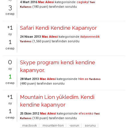
4 Mart 2016
Mac Ailesi
kategorisinde
caglakyl
Yeni
3
(
180
puan)
tarafından
soruldu
Kullanıcı
cevap
+1
Safari Kendi Kendine Kapanıyor
oy
24 Nisan 2013
Mac Ailesi
kategorisinde
italyavenedik
1
(
1,560
puan)
tarafından
soruldu
Yardımcı
cevap
0
Skype programı kendi kendine
oy
kapanıyor.
1
28 Mart 2013
Mac Ailesi
kategorisinde
hkn.as
Yardımcı
cevap
(
480
puan)
tarafından
soruldu
+1
Mountain Lion yükledim. Kendi
oy
kendine kapanıyor
1
25 Ekim 2012
Mac Ailesi
kategorisinde
efecenko
Yeni
cevap
(
130
puan)
tarafından
soruldu
Kullanıcı
macbook
mountain-lion
-sorun
sorunu