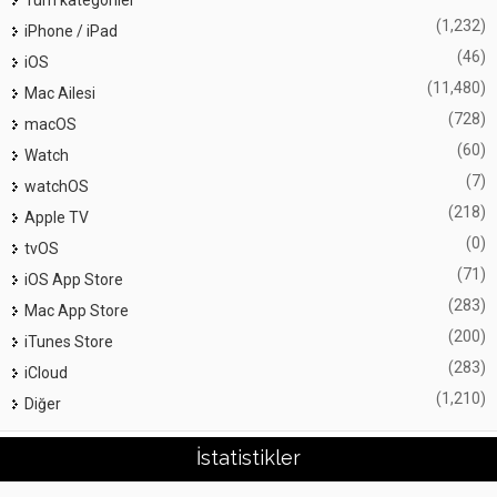
Tüm kategoriler
(1,232)
iPhone / iPad
(46)
iOS
(11,480)
Mac Ailesi
(728)
macOS
(60)
Watch
(7)
watchOS
(218)
Apple TV
(0)
tvOS
(71)
iOS App Store
(283)
Mac App Store
(200)
iTunes Store
(283)
iCloud
(1,210)
Diğer
İstatistikler