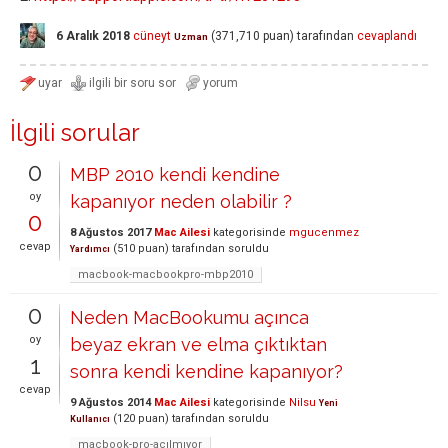
6 Aralık 2018
cüneyt
(
371,710
puan)
tarafından
cevaplandı
Uzman
İlgili sorular
0
MBP 2010 kendi kendine
oy
kapanıyor neden olabilir ?
0
8 Ağustos 2017
Mac Ailesi
kategorisinde
mgucenmez
cevap
(
510
puan)
tarafından
soruldu
Yardımcı
macbook-macbookpro-mbp2010
0
Neden MacBookumu açınca
oy
beyaz ekran ve elma çıktıktan
1
sonra kendi kendine kapanıyor?
cevap
9 Ağustos 2014
Mac Ailesi
kategorisinde
Nilsu
Yeni
(
120
puan)
tarafından
soruldu
Kullanıcı
macbook-pro-açılmıyor