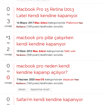
0
Macbook Pro 15 Retina (2013
oy
Late) Kendi kendine kapanıyor.
3
16 Mayıs 2017
Mac Ailesi
kategorisinde
Platonica
Yeni
cevap
(
160
puan)
tarafından
soruldu
Kullanıcı
+1
macbook pro pille çalışırken
oy
kendi kendine kapanıyor
2
19 Ekim 2012
Mac Ailesi
kategorisinde
fatih ural
cevap
(
590
puan)
tarafından
soruldu
Yardımcı
0
macbook pro neden kendi
oy
kendine kapanıp açılıyor?
0
7 Haziran 2020
macOS
kategorisinde
depauze
Yeni
cevap
(
160
puan)
tarafından
soruldu
Kullanıcı
ekran-
kapanma-reset
0
Safari'm kendi kendine kapanıyor
oy