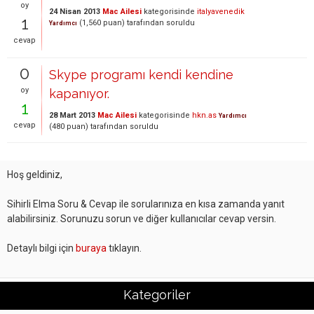
oy
24 Nisan 2013
Mac Ailesi
kategorisinde
italyavenedik
1
(
1,560
puan)
tarafından
soruldu
Yardımcı
cevap
0
Skype programı kendi kendine
oy
kapanıyor.
1
28 Mart 2013
Mac Ailesi
kategorisinde
hkn.as
Yardımcı
cevap
(
480
puan)
tarafından
soruldu
Hoş geldiniz,
Sihirli Elma Soru & Cevap ile sorularınıza en kısa zamanda yanıt
alabilirsiniz. Sorunuzu sorun ve diğer kullanıcılar cevap versin.
Detaylı bilgi için
buraya
tıklayın.
Kategoriler