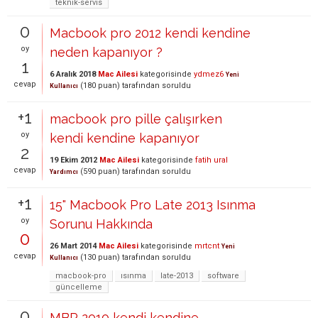
teknik-servis
0
Macbook pro 2012 kendi kendine
oy
neden kapanıyor ?
1
6 Aralık 2018
Mac Ailesi
kategorisinde
ydmez6
Yeni
cevap
(
180
puan)
tarafından
soruldu
Kullanıcı
+1
macbook pro pille çalışırken
oy
kendi kendine kapanıyor
2
19 Ekim 2012
Mac Ailesi
kategorisinde
fatih ural
cevap
(
590
puan)
tarafından
soruldu
Yardımcı
+1
15" Macbook Pro Late 2013 Isınma
oy
Sorunu Hakkında
0
26 Mart 2014
Mac Ailesi
kategorisinde
mrtcnt
Yeni
cevap
(
130
puan)
tarafından
soruldu
Kullanıcı
macbook-pro
ısınma
late-2013
software
güncelleme
0
MBP 2010 kendi kendine