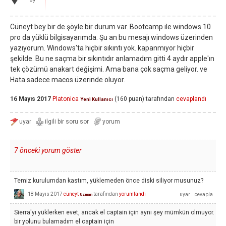
Cüneyt bey bir de şöyle bir durum var. Bootcamp ile windows 10
pro da yüklü bilgisayarımda. Şu an bu mesajı windows üzerinden
yazıyorum. Windows'ta hiçbir sıkıntı yok. kapanmıyor hiçbir
şekilde. Bu ne saçma bir sıkıntıdır anlamadım gitti 4 aydır apple'ın
tek çözümü anakart değişimi. Ama bana çok saçma geliyor. ve
Hata sadece macos üzerinde oluyor.
16 Mayıs 2017
Platonica
(
160
puan)
tarafından
cevaplandı
Yeni Kullanıcı
7 önceki yorum göster
Temiz kurulumdan kastım, yüklemeden önce diski siliyor musunuz?
18 Mayıs 2017
cüneyt
tarafından
yorumlandı
Uzman
Sierra'yı yüklerken evet, ancak el captain için aynı şey mümkün olmuyor.
bir yolunu bulamadım el captain için