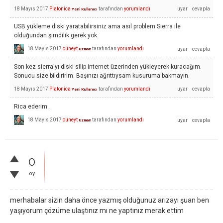
18 Mayıs 2017
Platonica
tarafından
yorumlandı
Yeni Kullanıcı
USB yükleme diski yaratabilirsiniz ama asıl problem Sierra ile
olduğundan şimdilik gerek yok.
18 Mayıs 2017
cüneyt
tarafından
yorumlandı
Uzman
Son kez sierra'yı diski silip internet üzerinden yükleyerek kuracağım.
Sonucu size bildiririm. Başınızı ağrıttıysam kusuruma bakmayın.
18 Mayıs 2017
Platonica
tarafından
yorumlandı
Yeni Kullanıcı
Rica ederim.
18 Mayıs 2017
cüneyt
tarafından
yorumlandı
Uzman
0
oy
merhabalar sizin daha önce yazmış olduğunuz arızayı şuan ben
yaşıyorum çözüme ulaştınız mı ne yaptınız merak ettim