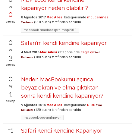
oy
kapanıyor neden olabilir ?
0
8 Ağustos 2017
Mac Ailesi
kategorisinde
mgucenmez
cevap
(
510
puan)
tarafından
soruldu
Yardımcı
macbook-macbookpro-mbp2010
0
Safari'm kendi kendine kapanıyor
oy
4 Mart 2016
Mac Ailesi
kategorisinde
caglakyl
Yeni
3
(
180
puan)
tarafından
soruldu
Kullanıcı
cevap
0
Neden MacBookumu açınca
oy
beyaz ekran ve elma çıktıktan
1
sonra kendi kendine kapanıyor?
cevap
9 Ağustos 2014
Mac Ailesi
kategorisinde
Nilsu
Yeni
(
120
puan)
tarafından
soruldu
Kullanıcı
macbook-pro-açılmıyor
+1
Safari Kendi Kendine Kapanıyor