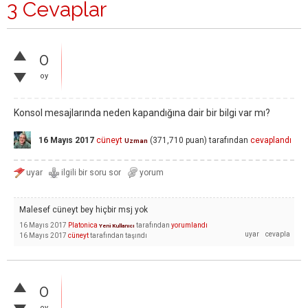
3 Cevaplar
0
oy
Konsol mesajlarında neden kapandığına dair bir bilgi var mı?
16 Mayıs 2017
cüneyt
(
371,710
puan)
tarafından
cevaplandı
Uzman
Malesef cüneyt bey hiçbir msj yok
16 Mayıs 2017
Platonica
tarafından
yorumlandı
Yeni Kullanıcı
16 Mayıs 2017
cüneyt
tarafından
taşındı
0
oy