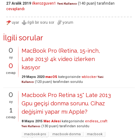
27 Aralık 2019
ilkerozguven1
(
140
puan)
tarafından
Yeni Kullanıcı
cevaplandı
İlgili sorular
0
MacBook Pro (Retina, 15-inch,
oy
Late 2013) 4k video izlerken
0
kasıyor
cevap
29 Mayıs 2020
macOS
kategorisinde
wblocker
Yeni
(
120
puan)
tarafından
soruldu
Kullanıcı
0
Macbook Pro Retina 15" Late 2013
oy
Gpu geçişi donma sorunu. Cihaz
1
değişimi yapar mı Apple?
cevap
8 Mayıs 2015
Mac Ailesi
kategorisinde
endless_craft
(
130
puan)
tarafından
soruldu
Yeni Kullanıcı
macbook-pro
macbook-donma
macbook