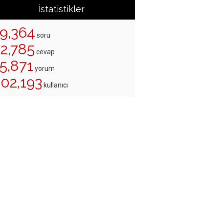
İstatistikler
19,364
soru
22,785
cevap
5,871
yorum
202,193
kullanıcı