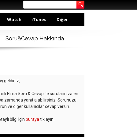
Watch
iTunes
Diğer
Soru&Cevap Hakkında
ş geldiniz,
hirli Elma Soru & Cevap ile sorularınıza en
sa zamanda yanıt alabilirsiniz. Sorunuzu
run ve diğer kullanıcılar cevap versin.
taylı bilgi için
buraya
tıklayın.