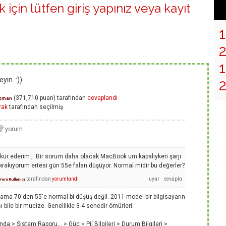
 için lütfen
giriş yapınız
veya
kayıt
1
yin. :))
(
371,710
puan)
tarafından
cevaplandı
zman
rak
tarafından
seçilmiş
kkür ederim , Bir sorum daha olacak MacBook um kapalıyken şarjı
rakıyorum ertesi gün 55e falan düşüyor. Normal midir bu değerler?
tarafından
yorumlandı
Yeni Kullanıcı
r ama 70'den 55'e normal bi düşüş değil. 2011 model bir bilgisayarın
ası bile bir mucize. Genellikle 3-4 senedir ömürleri.
 > Sistem Raporu… > Güç > Pil Bilgileri > Durum Bilgileri >