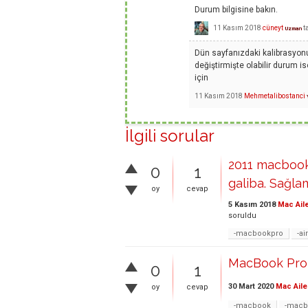
Durum bilgisine bakın.
11 Kasım 2018
cüneyt
t
Uzman
Dün sayfanızdaki kalibrasyonu
değiştirmişte olabilir durum i
için
11 Kasım 2018
Mehmetalibostanci
İlgili sorular
2011 macbook
0
1
galiba. Sağl
oy
cevap
5 Kasım 2018
Mac Ail
soruldu
-macbookpro
-ai
MacBook Pro 
0
1
30 Mart 2020
Mac Aile
oy
cevap
-macbook
-macb