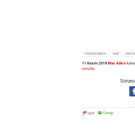
-macbookpro
-ssd
-ram-
11 Kasım 2018
Mac Ailesi
kate
soruldu
Sorunuz