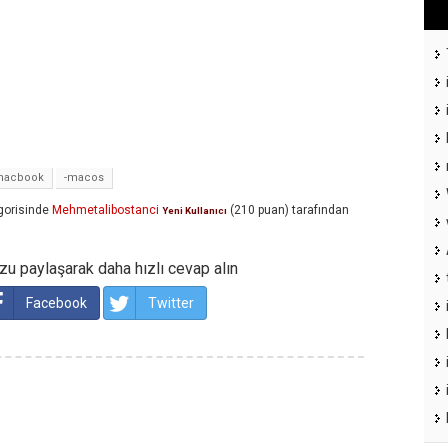
macbook
-macos
gorisinde
Mehmetalibostanci
(
210
puan)
tarafından
Yeni Kullanıcı
u paylaşarak daha hızlı cevap alın
Facebook
Twitter