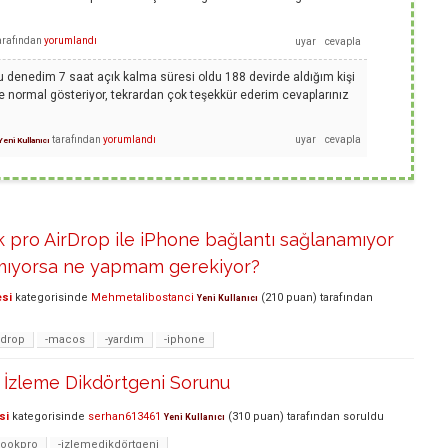
arafından
yorumlandı
 denedim 7 saat açık kalma süresi oldu 188 devirde aldığım kişi
se normal gösteriyor, tekrardan çok teşekkür ederim cevaplarınız
tarafından
yorumlandı
Yeni Kullanıcı
 pro AirDrop ile iPhone bağlantı sağlanamıyor
amıyorsa ne yapmam gerekiyor?
esi
kategorisinde
Mehmetalibostanci
(
210
puan)
tarafından
Yeni Kullanıcı
rdrop
-macos
-yardım
-iphone
İzleme Dikdörtgeni Sorunu
si
kategorisinde
serhan613461
(
310
puan)
tarafından
soruldu
Yeni Kullanıcı
ookpro
-izlemedikdörtgeni