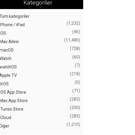
Kategoriler
Tüm kategoriler
(1,232)
iPhone / iPad
(46)
iOS
(11,480)
Mac Ailesi
(728)
macOS
(60)
Watch
(7)
watchOS
(218)
Apple TV
(0)
tvOS
(71)
iOS App Store
(283)
Mac App Store
(200)
iTunes Store
(283)
iCloud
(1,210)
Diğer