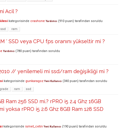
 Acil ?
ilesi
kategorisinde
crashone
(
910
puan)
tarafından
soruldu
Yardımcı
ssd
ram
 ' SSD veya CPU fps oranını yükseltir mi ?
se
(
780
puan)
tarafından
soruldu
Yardımcı
010 // yenilemeli mi ssd/ram değişikliği mi ?
si
kategorisinde
gunkaragoz
(
340
puan)
tarafından
soruldu
Yeni Kullanıcı
grade
ram
ssd
7 8GB Ram 256 SSD mi.? rPRO i5 2.4 Ghz 16GB
i yoksa rPRO i5 2.6 Ghz 8GB Ram 128 SSD
si
kategorisinde
ismet_cetin
(
190
puan)
tarafından
soruldu
Yeni Kullanıcı