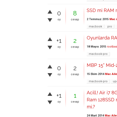
SSD mi RAM mi
0
8
2 Temmuz 2015
Mac A
oy
cevap
macbook
pro
Oyunlarda RAM
+1
2
18 Mayıs 2015
rootba
oy
cevap
macbook-pro
MBP 15" Mid-2
0
2
15 Ekim 2014
Mac Aile
oy
cevap
macbook-pro
up
Acill.! Air i
+1
1
Ram 128SSD m
oy
cevap
mi.?
24 Mart 2014
Mac Aile