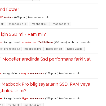
nd flower
 CC
(
660
puan)
tarafından
soruldu
Yardımcı
ok-
macbook-pro
-macbook-air
-macbookpro
için SSD mi ? Ram mi ?
esi
kategorisinde
onurkacmaz
(
250
puan)
tarafından
soruldu
Yeni Kullanıcı
k-pro-retina-13
macbook-pro
macbook-air
128gb-256gb
 Modeller aradinda Ssd performans farki vat
si
kategorisinde
saayze
(
160
puan)
tarafından
soruldu
Yeni Kullanıcı
ı Macbook Pro bilgisayarların SSD, RAM veya
tirilebilir mi?
esi
kategorisinde
Hyper
(
260
puan)
tarafından
soruldu
Yeni Kullanıcı
-13
macbook
macbook-pro