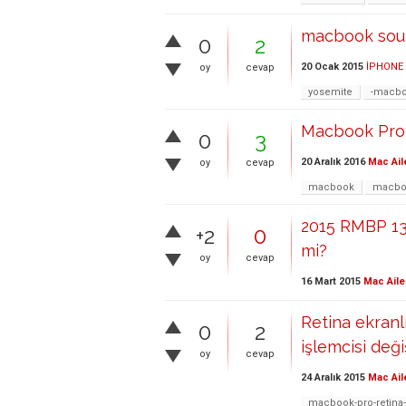
macbook sou
0
2
20 Ocak 2015
İPHONE
oy
cevap
yosemite
-macbo
Macbook Pro 
0
3
20 Aralık 2016
Mac Ail
oy
cevap
macbook
macboo
2015 RMBP 13'
+2
0
mi?
oy
cevap
16 Mart 2015
Mac Aile
Retina ekranl
0
2
işlemcisi değiş
oy
cevap
24 Aralık 2015
Mac Ail
macbook-pro-retina