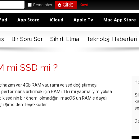
Remember
Kayıt
Pad
App Store
iCloud
Apple Tv
Mac App Store
ış
Bir Soru Sor
Sihirli Elma
Teknoloji Haberleri
M mi SSD mi ?
Ho
cihazım var 4Gb RAM var. ramı ve ssd değiştirmeyi
 performans artırmak için RAM i 16 ı mı yapmalıyım yoksa
Si
ıdık ssd nin bir önemi olmadığını macOS un RAM e dayalı
kı
ştı.Şimdiden Teşekkürler.
so
De