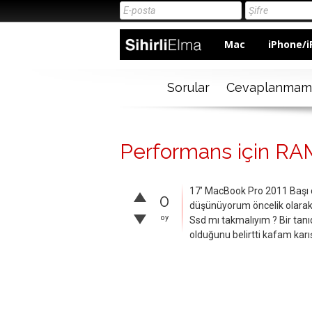
Mac
iPhone/i
Sorular
Cevaplanmam
Performans için RA
17’ MacBook Pro 2011 Başı 
0
düşünüyorum öncelik olarak
oy
Ssd mı takmalıyım ? Bir tan
olduğunu belirtti kafam karı