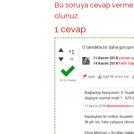
Bu soruya cevap vermek
olunuz
.
1 cevap
O tanıdıkla bir daha görüşme
+1
11 Kasım 2018
cüneyt
U
oy
14 Kasım 2018
Fatih Top
En İyi Cevap
Bağlantıyı kesiyorum :D Teşe
düşüyor normal midir ? %70 bı
11 Kasım 2018
Mehmetalibostanci
Kapalıyken bir miktar düşebili
ilk pili ise, hala çalışıyor olm
Elma Menüsü > Bu Mac Hakkında