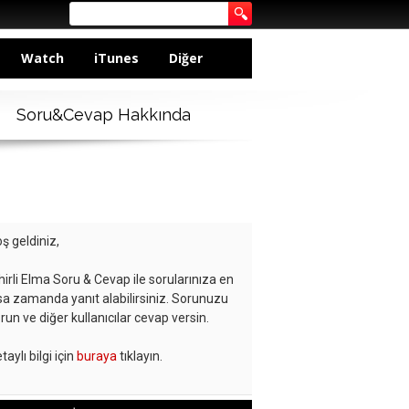
Watch
iTunes
Diğer
Soru&Cevap Hakkında
ş geldiniz,
hirli Elma Soru & Cevap ile sorularınıza en
sa zamanda yanıt alabilirsiniz. Sorunuzu
run ve diğer kullanıcılar cevap versin.
taylı bilgi için
buraya
tıklayın.