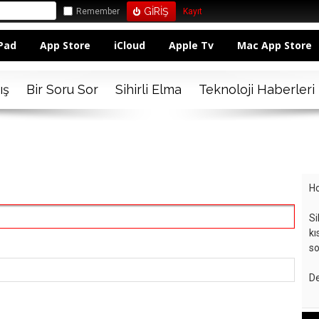
Remember
Kayıt
Pad
App Store
iCloud
Apple Tv
Mac App Store
ış
Bir Soru Sor
Sihirli Elma
Teknoloji Haberleri
Ho
Si
kı
so
De