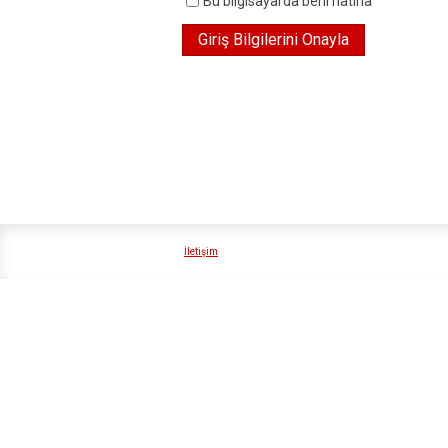
Bu bilgisayarda beni hatırla
İletişim