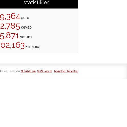
İstatistikler
19,364
soru
22,785
cevap
5,871
yorum
202,163
kullanıcı
hakları saklıdır
SihirliElma
SDN Forum
Teknoloji Haberleri