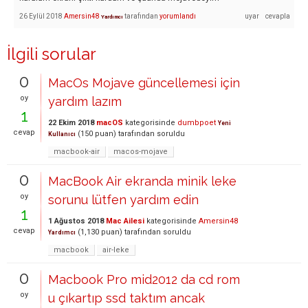
26 Eylül 2018
Amersin48
tarafından
yorumlandı
Yardımcı
İlgili sorular
0
MacOs Mojave güncellemesi için
oy
yardım lazım
1
22 Ekim 2018
macOS
kategorisinde
dumbpoet
Yeni
cevap
(
150
puan)
tarafından
soruldu
Kullanıcı
macbook-air
macos-mojave
0
MacBook Air ekranda minik leke
oy
sorunu lütfen yardım edin
1
1 Ağustos 2018
Mac Ailesi
kategorisinde
Amersin48
cevap
(
1,130
puan)
tarafından
soruldu
Yardımcı
macbook
air-leke
0
Macbook Pro mid2012 da cd rom
oy
u çıkartıp ssd taktım ancak