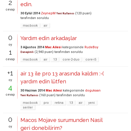
2
edin.
cevap
30 Eylül 2014
ZeynepM
(
120
puan)
Yeni Kullanıcı
tarafından
soruldu
macbook
air
0
Yardım edin arkadaşlar
oy
3 Ağustos 2014
Mac Ailesi
kategorisinde
RudeBoy
1
(
2,940
puan)
tarafından
soruldu
Deneyimli
cevap
macbook
air
13
core-2-duo
core-i5
+1
air 13 ile pro 13 arasında kaldım :-(
oy
yardım edin lütfen
4
30 Haziran 2014
Mac Ailesi
kategorisinde
dogukaan
cevap
(
160
puan)
tarafından
soruldu
Yeni Kullanıcı
macbook
pro
retina
13
air
yeni
seriler
0
Macos Mojave surumunden Nasil
oy
geri donebilirim?