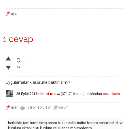
1 cevap
0
oy
Uygulamalar klasörüne baktınız mı?
25 Eylül 2018
cüneyt
(
371,710
puan)
tarafından
cevaplandı
Uzman
herhalde tam inmedimiş sonra birkez daha indire bastım sonra indirdi ve
kurulum ekranı çıktı kurdum ve şuanda mojavedeyim