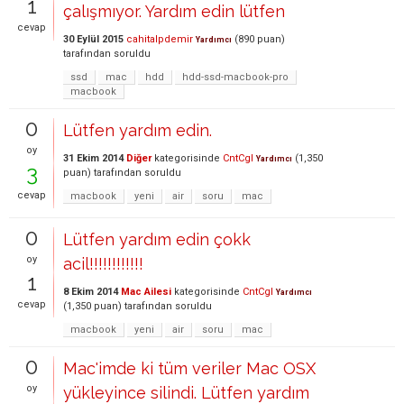
1
çalışmıyor. Yardım edin lütfen
cevap
30 Eylül 2015
cahitalpdemir
(
890
puan)
Yardımcı
tarafından
soruldu
ssd
mac
hdd
hdd-ssd-macbook-pro
macbook
0
Lütfen yardım edin.
oy
31 Ekim 2014
Diğer
kategorisinde
CntCgl
(
1,350
Yardımcı
3
puan)
tarafından
soruldu
cevap
macbook
yeni
air
soru
mac
0
Lütfen yardım edin çokk
oy
acil!!!!!!!!!!!!
1
8 Ekim 2014
Mac Ailesi
kategorisinde
CntCgl
Yardımcı
cevap
(
1,350
puan)
tarafından
soruldu
macbook
yeni
air
soru
mac
0
Mac'imde ki tüm veriler Mac OSX
oy
yükleyince silindi. Lütfen yardım