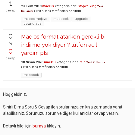
1
23 Ekim 2018
macOS
kategorisinde
Stopvolking
Yeni
cevap
(
120
puan)
tarafından
soruldu
Kullanıcı
macos-mojave
macbook
upgrade
downgrade
0
Mac os format atarken gerekli bi
oy
indirme yok diyor ? lütfen acil
0
yardım pls
cevap
18 Nisan 2020
macOS
kategorisinde
ralo
Yeni Kullanıcı
(
120
puan)
tarafından
soruldu
macbook
Hoş geldiniz,
Sihirli Elma Soru & Cevap ile sorularınıza en kısa zamanda yanıt
alabilirsiniz. Sorunuzu sorun ve diğer kullanıcılar cevap versin.
Detaylı bilgi için
buraya
tıklayın.