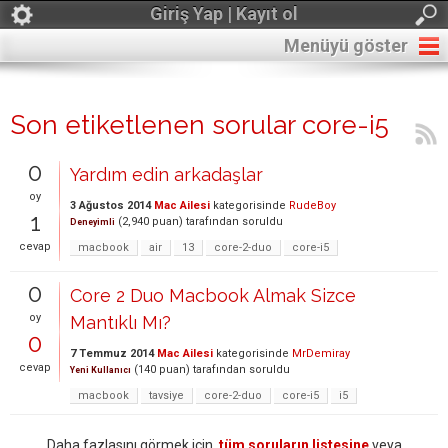
Giriş Yap | Kayıt ol
Menüyü göster
Son etiketlenen sorular core-i5
0
Yardım edin arkadaşlar
oy
3 Ağustos 2014
Mac Ailesi
kategorisinde
RudeBoy
1
(
2,940
puan)
tarafından
soruldu
Deneyimli
cevap
macbook
air
13
core-2-duo
core-i5
0
Core 2 Duo Macbook Almak Sizce
oy
Mantıklı Mı?
0
7 Temmuz 2014
Mac Ailesi
kategorisinde
MrDemiray
cevap
(
140
puan)
tarafından
soruldu
Yeni Kullanıcı
macbook
tavsiye
core-2-duo
core-i5
i5
Daha fazlasını görmek için,
tüm soruların listesine
veya